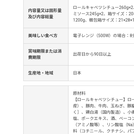
ロールキャベツシチュー260g×
内容量又は固形量
ミソース245g×2、箱サイズ：20
及び内容総量
1200g、梱包箱サイズ：21×28×
美味しい食べ方
電子レンジ（500W）の場合：8
賞味期限または消
出荷日から90日以上
費期限
生産地・地域
日本
原材料
【ロールキャベツシチュー】ロ
産）、豚肉、牛肉、玉ねぎ、豚
く］、鶏白湯（国内製造）、小
塩、ポークエキス、酒、ベーコ
（アミノ酸等）、リン酸塩（Na
料（コチニール、クチナシ、パ