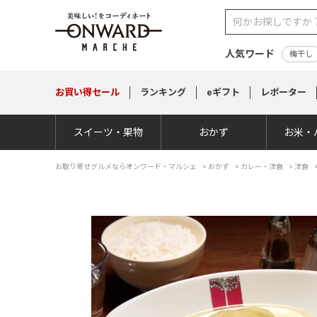
人気ワード
梅干し
お買い得
セール
ランキング
eギフト
レポーター
スイーツ・果物
おかず
お米・
お取り寄せグルメならオンワード・マルシェ
>
おかず
>
カレー・洋食
>
洋食