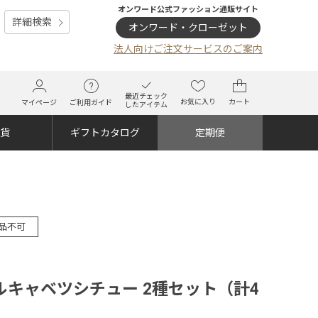
オンワード公式ファッション通販サイト
詳細検索
オンワード・クローゼット
法人向けご注文サービスのご案内
最近チェック
お気に入り
カート
マイページ
ご利用ガイド
したアイテム
雑貨
ギフトカタログ
定期便
品不可
キャベツシチュー 2種セット（計4