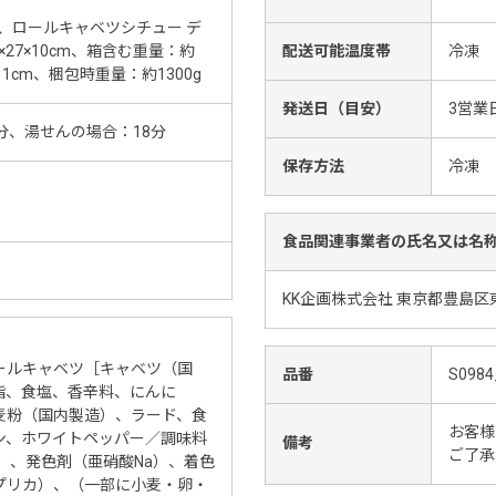
2、ロールキャベツシチュー デ
×27×10cm、箱含む重量：約
配送可能温度帯
冷凍
11cm、梱包時重量：約1300g
発送日（目安）
3営業
分、湯せんの場合：18分
保存方法
冷凍
食品関連事業者の氏名又は名
KK企画株式会社 東京都豊島区東
ールキャベツ［キャベツ（国
品番
S0984
脂、食塩、香辛料、にんに
麦粉（国内製造）、ラード、食
お客様
ン、ホワイトペッパー／調味料
備考
ご了承
）、発色剤（亜硝酸Na）、着色
プリカ）、（一部に小麦・卵・