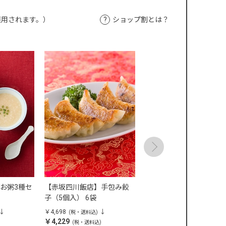
適用されます。）
ショップ割とは？
お粥3種セ
【赤坂四川飯店】手包み餃
【赤坂四川飯店】本格四
子（5個入） 6袋
麻婆豆腐 5袋
￥4,698
￥4,698
(税・送料込)
(税・送料込)
￥4,229
￥4,229
)
(税・送料込)
(税・送料込)