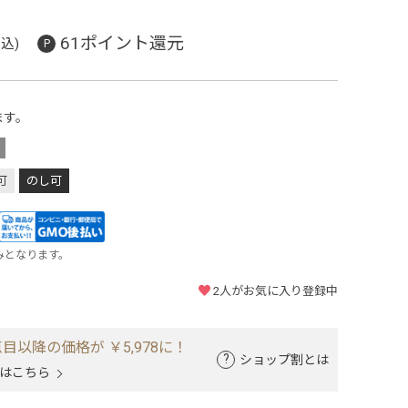
61ポイント還元
込)
ます。
可
のし可
みとなります。
2
人がお気に入り登録中
目以降の価格が ￥5,978に！
ショップ割とは
はこちら