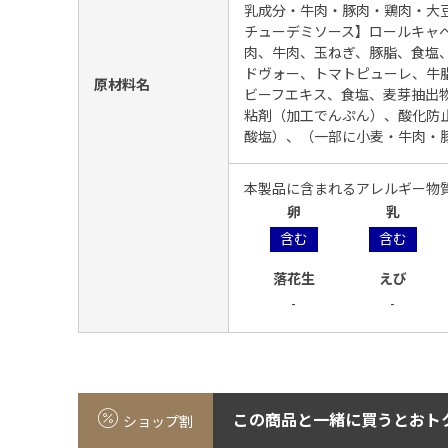
乳成分・牛肉・豚肉・鶏肉・大
チューデミソース】ロールキャ
肉、牛肉、玉ねぎ、豚脂、食塩
ドヴォー、トマトピューレ、牛
原材料名
ビーフエキス、食塩、麦芽抽出
粘剤（加工でんぷん）、酸化防止
酸塩）、（一部に小麦・牛肉・
本製品に含まれるアレルギー物
卵
乳
含む
含む
落花生
えび
-
-
この商品と一緒に買うとおト
ショップ割