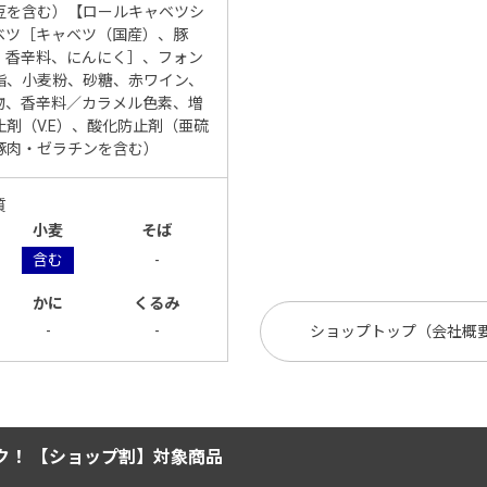
豆を含む）【ロールキャベツシ
ベツ［キャベツ（国産）、豚
、香辛料、にんにく］、フォン
脂、小麦粉、砂糖、赤ワイン、
物、香辛料／カラメル色素、増
剤（V.E）、酸化防止剤（亜硫
豚肉・ゼラチンを含む）
質
小麦
そば
含む
-
かに
くるみ
-
-
ショップトップ（会社概
ク！ 【ショップ割】対象商品