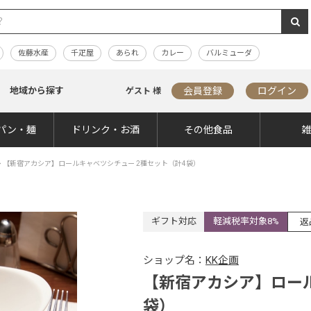
佐藤水産
千疋屋
あられ
カレー
バルミューダ
地域から探す
会員登録
ログイン
ゲスト 様
パン・麺
ドリンク・お酒
その他食品
>
【新宿アカシア】ロールキャベツシチュー 2種セット（計4袋）
ギフト対応
軽減税率対象8%
返
ショップ名：
KK企画
【新宿アカシア】ロール
袋）