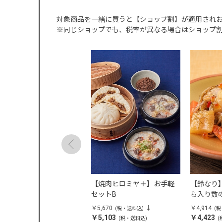
対象商品を一緒に買うと【ショップ割】が適用され
※同じショップでも、税率が異なる場合はショップ
蘭蘭酒家】特製餃子（4個
【焼肉ヒロミヤ＋】お手軽
【鈴なり
） 5袋
セットB
ら入り数の
,238
￥5,670
￥4,914
(税・送料込)
(税・送料込)
(
4,715
￥5,103
￥4,423
(税・送料込)
(税・送料込)
(