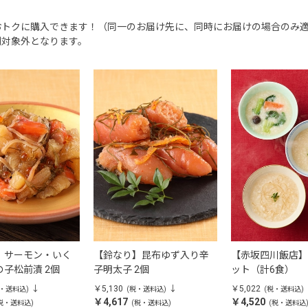
おトクに購入できます！（同一のお届け先に、同時にお届けの場合のみ
割対象外となります。
】サーモン・いく
【鈴なり】昆布ゆず入り辛
【赤坂四川飯店】
子松前漬 2個
子明太子 2個
ット（計6食）
￥5,130
￥5,022
税・送料込)
(税・送料込)
(税・送料込)
￥4,617
￥4,520
税・送料込)
(税・送料込)
(税・送料込