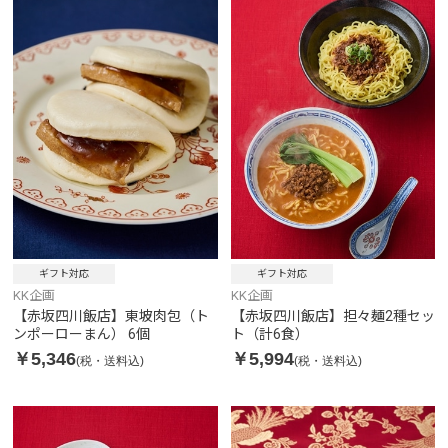
ギフト対応
ギフト対応
KK企画
KK企画
【赤坂四川飯店】東坡肉包（ト
【赤坂四川飯店】担々麺2種セッ
ンポーローまん） 6個
ト（計6食）
￥5,346
￥5,994
(税・送料込)
(税・送料込)