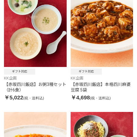
ギフト対応
ギフト対応
KK企画
KK企画
【赤坂四川飯店】お粥3種セット
【赤坂四川飯店】本格四川麻婆
（計6食）
豆腐 5袋
￥5,022
￥4,698
(税・送料込)
(税・送料込)