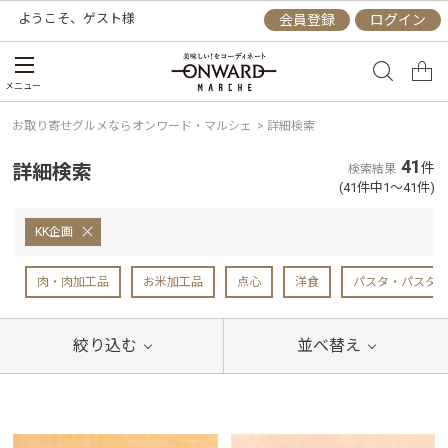
ようこそ、
ゲスト
様
会員登録
ログイン
メニュー
お取り寄せグルメならオンワード・マルシェ
>
詳細検索
41
詳細検索
件
検索結果
(41件中1～41件)
KK企画
肉・肉加工品
お米加工品
点心
洋食
パスタ・パスタ
絞り込む
並べ替え