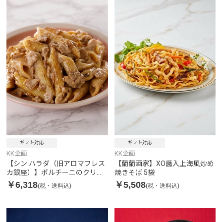
ギフト対応
ギフト対応
KK企画
KK企画
【シン ハラダ（旧アロマフレス
【蘭蘭酒家】XO醤入上海風炒め
カ銀座）】ポルチーニのクリー
焼きそば 5袋
ムペンネ（ハーフ） 5袋
￥6,318
￥5,508
(税・送料込)
(税・送料込)