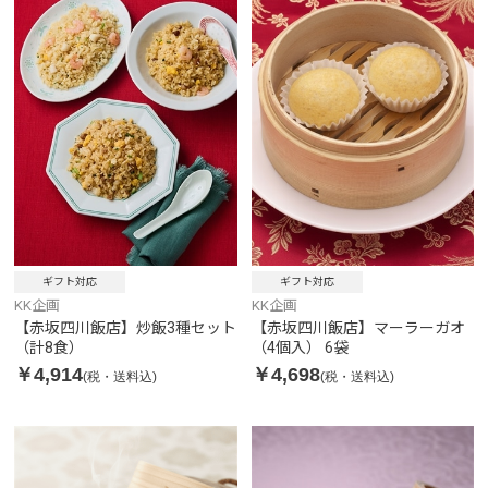
ギフト対応
ギフト対応
KK企画
KK企画
【赤坂四川飯店】炒飯3種セット
【赤坂四川飯店】マーラーガオ
（計8食）
（4個入） 6袋
￥4,914
￥4,698
(税・送料込)
(税・送料込)