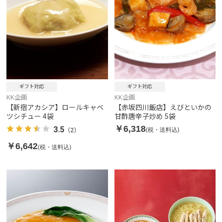
ギフト対応
ギフト対応
KK企画
KK企画
【新宿アカシア】ロールキャベ
【赤坂四川飯店】えびといかの
ツシチュー 4袋
甘酢唐辛子炒め 5袋
￥6,318
3.5
(税・送料込)
（2）
￥6,642
(税・送料込)