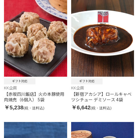
ギフト対応
ギフト対応
KK企画
KK企画
【赤坂四川飯店】火の本豚使用
【新宿アカシア】ロールキャベ
肉焼売（6個入） 5袋
ツシチュー デミソース 4袋
￥5,238
￥6,642
(税・送料込)
(税・送料込)