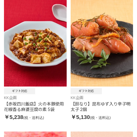
ギフト対応
ギフト対応
KK企画
KK企画
【赤坂四川飯店】火の本豚使用
【鈴なり】昆布ゆず入り辛子明
花椒香る麻婆豆腐の素 5袋
太子 2個
￥5,238
￥5,130
(税・送料込)
(税・送料込)