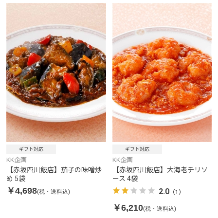
ギフト対応
ギフト対応
KK企画
KK企画
【赤坂四川飯店】茄子の味噌炒
【赤坂四川飯店】大海老チリソ
め 5袋
ース 4袋
￥4,698
2.0
(税・送料込)
（1）
￥6,210
(税・送料込)