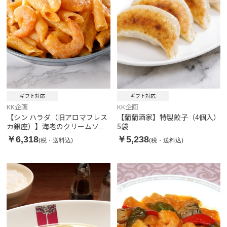
ギフト対応
ギフト対応
KK企画
KK企画
【シン ハラダ（旧アロマフレス
【蘭蘭酒家】特製餃子（4個入）
カ銀座）】海老のクリームソー
5袋
スペンネ（ハーフ） 5袋
￥6,318
￥5,238
(税・送料込)
(税・送料込)