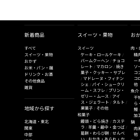
新着商品
スイーツ・果物
お
すべて
スイーツ
肉・
スイーツ・果物
ケーキ・ロールケーキ
/
精
バームクーヘン
/
チョコ
ー
おかず
レート
/
マカロン
/
焼き
ソ
お米・パン・麺
菓子・クッキー・サブレ
コ
ドリンク・お酒
/
マドレーヌ・フィナン
コ
その他食品
シェ
/
パイ・シュークリ
他
雑貨
ーム・スフレ
/
プリン・
魚介
ゼリー・ムース
/
アイ
干
ス・ジェラート
/
タルト
/
ら
地域から探す
栗菓子
/
その他
鰻
和菓子
加
饅頭・どら焼き
/
カステ
北海道・東北
鍋
ラ
/
羊羹・最中・金つば
/
関東
肉
葛餅・わらび餅
/
せんべ
他
中部
い
/
おかき・あられ・か