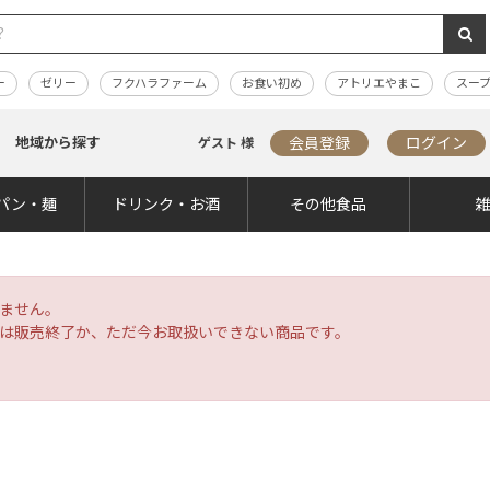
ー
ゼリー
フクハラファーム
お食い初め
アトリエやまこ
スー
地域から探す
会員登録
ログイン
ゲスト 様
パン・麺
ドリンク・お酒
その他食品
ません。
は販売終了か、ただ今お取扱いできない商品です。