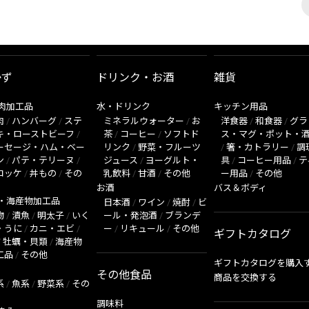
かず
ドリンク・お酒
雑貨
肉加工品
水・ドリンク
キッチン用品
肉
/
ハンバーグ
/
ステ
ミネラルウォーター
/
お
洋食器
/
和食器
/
グラ
キ・ローストビーフ
/
茶
/
コーヒー
/
ソフトド
ス・マグ・ポット・
ーセージ・ハム・ベー
リンク
/
野菜・フルーツ
/
箸・カトラリー
/
調
ン
/
パテ・テリーヌ
/
ジュース
/
ヨーグルト・
具
/
コーヒー用品
/
テ
ロッケ
/
丼もの
/
その
乳飲料
/
甘酒
/
その他
ー用品
/
その他
お酒
バス＆ボディ
・海産物加工品
日本酒
/
ワイン
/
焼酎
/
ビ
物
/
漬魚
/
明太子
/
いく
ール・発泡酒
/
ブランデ
・うに
/
カニ・エビ
/
ー
/
リキュール
/
その他
ギフトカタログ
/
牡蠣・貝類
/
海産物
工品
/
その他
ギフトカタログを購入
その他食品
商品を交換する
系
/
魚系
/
野菜系
/
その
調味料