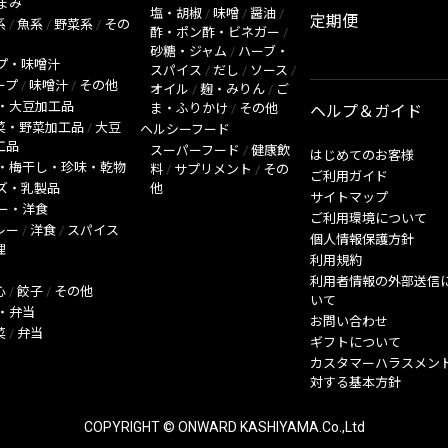
まみ
塩・胡椒
/
味噌
/
醤油
/
定期便
系
/
魚系
/
野菜系
/
その
酢・ポン酢・ビネガー
/
砂糖・ジャム
/
ハーブ・
プ・味噌汁
スパイス
/
だし
/
ソース
/
ープ
/
味噌汁
/
その他
オイル
/
麹・みりん
/
ご
・大豆加工品
ま・ふりかけ
/
その他
ヘルプ＆ガイド
菜・野菜加工品
/
大豆
ヘルシーフード
工品
スーパーフード
/
健康飲
はじめてのお客様
・梅干し・珍味・乾物
料
/
サプリメント
/
その
ご利用ガイド
ズ・乳製品
他
サイトマップ
ー・洋食
ご利用環境について
レー
/
洋食
/
スパイス
個人情報保護方針
理
利用規約
利用者情報の外部送信
心
/
餃子
/
その他
いて
・弁当
お問い合わせ
菜
/
弁当
ギフトについて
カスタマーハラスメン
対する基本方針
COPYRIGHT © ONWARD KASHIYAMA.Co.,Ltd