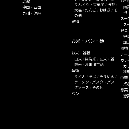
おつ
近畿
りんとう・豆菓子
/
抹茶
/
肉
中国・四国
大福
/
だんご
/
おはぎ
/
そ
他
九州・沖縄
の他
スー
果物
ス
野菜
野
お米・パン・麺
加
漬物
お米・雑穀
チー
白米
/
無洗米
/
玄米・雑
カレ
穀米
/
お米加工品
カ
麺類
料
うどん
/
そば
/
そうめん
/
中華
ラーメン
/
パスタ・パス
点
タソース
/
その他
惣菜
パン
惣