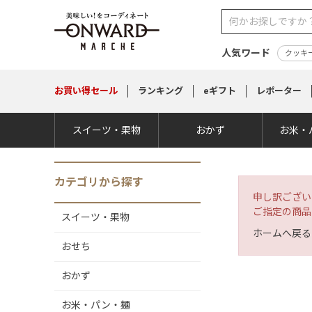
人気ワード
クッキ
お買い得
セール
ランキング
eギフト
レポーター
スイーツ・果物
おかず
お米・
カテゴリから探す
申し訳ござい
ご指定の商品
スイーツ・果物
ホームへ戻る
おせち
おかず
お米・パン・麺