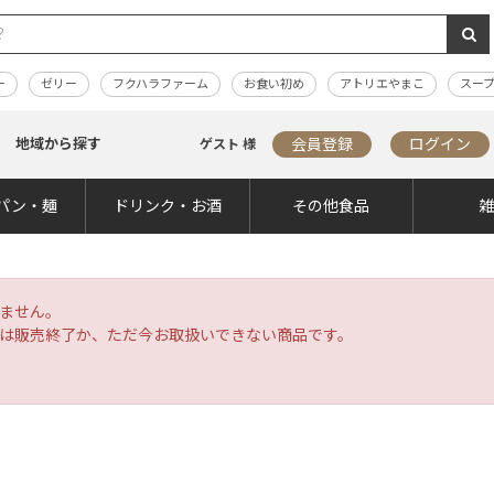
ー
ゼリー
フクハラファーム
お食い初め
アトリエやまこ
スー
地域から探す
会員登録
ログイン
ゲスト 様
パン・麺
ドリンク・お酒
その他食品
ません。
は販売終了か、ただ今お取扱いできない商品です。