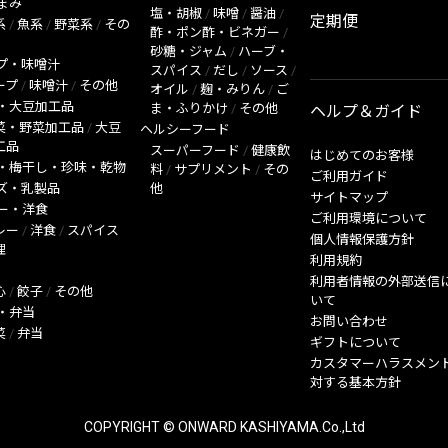
まみ
塩・胡椒
/
味噌
/
醤油
/
定期便
系
/
魚系
/
野菜系
/
その
酢・ポン酢・ビネガー
/
砂糖・ジャム
/
ハーブ・
プ・味噌汁
スパイス
/
だし
/
ソース
/
ープ
/
味噌汁
/
その他
オイル
/
麹・みりん
/
ご
・大豆加工品
ま・ふりかけ
/
その他
ヘルプ＆ガイド
菜・野菜加工品
/
大豆
ヘルシーフード
工品
スーパーフード
/
健康飲
はじめてのお客様
・梅干し・珍味・乾物
料
/
サプリメント
/
その
ご利用ガイド
ズ・乳製品
他
サイトマップ
ー・洋食
ご利用環境について
レー
/
洋食
/
スパイス
個人情報保護方針
理
利用規約
利用者情報の外部送信
心
/
餃子
/
その他
いて
・弁当
お問い合わせ
菜
/
弁当
ギフトについて
カスタマーハラスメン
対する基本方針
COPYRIGHT © ONWARD KASHIYAMA.Co.,Ltd