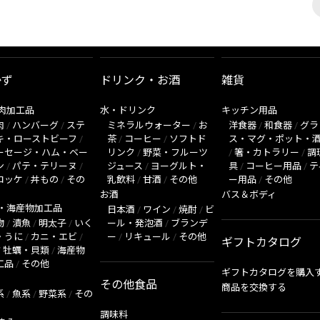
かず
ドリンク・お酒
雑貨
肉加工品
水・ドリンク
キッチン用品
肉
/
ハンバーグ
/
ステ
ミネラルウォーター
/
お
洋食器
/
和食器
/
グラ
キ・ローストビーフ
/
茶
/
コーヒー
/
ソフトド
ス・マグ・ポット・
ーセージ・ハム・ベー
リンク
/
野菜・フルーツ
/
箸・カトラリー
/
調
ン
/
パテ・テリーヌ
/
ジュース
/
ヨーグルト・
具
/
コーヒー用品
/
テ
ロッケ
/
丼もの
/
その
乳飲料
/
甘酒
/
その他
ー用品
/
その他
お酒
バス＆ボディ
・海産物加工品
日本酒
/
ワイン
/
焼酎
/
ビ
物
/
漬魚
/
明太子
/
いく
ール・発泡酒
/
ブランデ
・うに
/
カニ・エビ
/
ー
/
リキュール
/
その他
ギフトカタログ
/
牡蠣・貝類
/
海産物
工品
/
その他
ギフトカタログを購入
その他食品
商品を交換する
系
/
魚系
/
野菜系
/
その
調味料