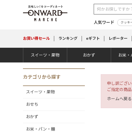
人気ワード
クッキ
お買い得
セール
ランキング
eギフト
レポーター
スイーツ・果物
おかず
お米・
カテゴリから探す
申し訳ござい
ご指定の商品
スイーツ・果物
ホームへ戻る
おせち
おかず
お米・パン・麺