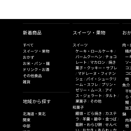
新着商品
スイーツ・果物
お
すべて
スイーツ
肉・
スイーツ・果物
ケーキ・ロールケーキ
/
精
バームクーヘン
/
チョコ
ー
おかず
レート
/
マカロン
/
焼き
ソ
お米・パン・麺
菓子・クッキー・サブレ
コ
ドリンク・お酒
/
マドレーヌ・フィナン
コ
その他食品
シェ
/
パイ・シュークリ
他
雑貨
ーム・スフレ
/
プリン・
魚介
ゼリー・ムース
/
アイ
干
ス・ジェラート
/
タルト
/
ら
地域から探す
栗菓子
/
その他
鰻
和菓子
加
饅頭・どら焼き
/
カステ
北海道・東北
鍋
ラ
/
羊羹・最中・金つば
/
関東
肉
葛餅・わらび餅
/
せんべ
他
中部
い
/
おかき・あられ・か