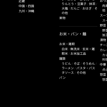
おつ
近畿
りんとう・豆菓子
/
抹茶
/
肉
中国・四国
大福
/
だんご
/
おはぎ
/
そ
他
九州・沖縄
の他
スー
果物
ス
野菜
野
お米・パン・麺
加
漬物
お米・雑穀
チー
白米
/
無洗米
/
玄米・雑
カレ
穀米
/
お米加工品
カ
麺類
料
うどん
/
そば
/
そうめん
/
中華
ラーメン
/
パスタ・パス
点
タソース
/
その他
惣菜
パン
惣