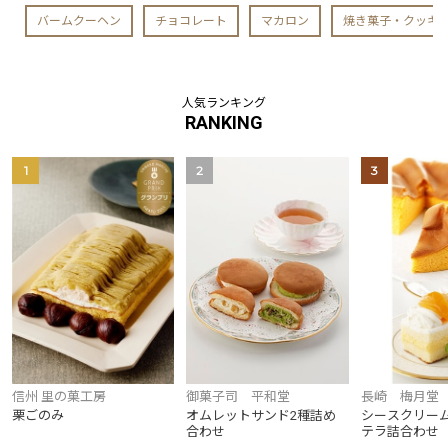
バームクーヘン
チョコレート
マカロン
焼き菓子・クッキ
人気ランキング
RANKING
1
2
3
御菓子司 平和堂
信州 里の菓工房
長崎 梅月堂
オムレットサンド2種詰め
栗ごのみ
シースクリー
合わせ
テラ詰合わせ