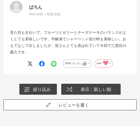
ばろん
年代:
50代
性別:
女性
見た目もきれいで、フルーツとゼリーとチーズケーキのバランスがよ
くとても美味しいです。半解凍でシャーベット状の時も美味しい。お
もてなしで出しましたが、皆さんとても喜ばれていて今回で三度目の
購入です。
参考になった
0
Like!
0
絞り込み
表示：新しい順
レビューを書く