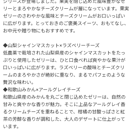
シリーズが登場しました。果実を閉じ込めた風味豊かなゼ
リーとまろやかなチーズクリームが層になっています。果実
ゼリーのさわやかな風味とチーズクリームがお口いっぱい
に広がります。とっておきのご褒美スイーツ、おもてなし、
お中元や贈り物にもおすすめです。
◆山梨シャインマスカット×ラズベリーチーズ
低農薬で栽培された山梨県産のシャインマスカットをたっ
ぷりと使用したゼリーは、ひと口食べれば爽やかな果汁が
口いっぱいに広がります。ラズベリーの酸味とチーズクリ
ームのまろやかさが絶妙に重なり、まるでパフェのような
贅沢な味わい。
◆和歌山みかん×アールグレイチーズ
和歌山県産のみかんを丸ごと閉じ込めたゼリーは、自然の
甘みと爽やかな香りが魅力。そこに上品なアールグレイ香
るクリームチーズを重ねることで、柑橘の甘酸っぱさと紅
茶の芳醇な香りが調和した、大人のデザートに仕上がって
います。