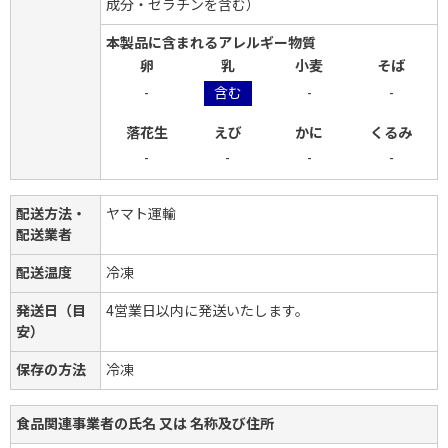
成分・ゼラチンを含む）
本製品に含まれるアレルギー物質
卵
乳
小麦
そば
-
含む
-
-
落花生
えび
かに
くるみ
-
-
-
-
配送方法・
ヤマト運輸
配送業者
配送温度
冷凍
発送日（目
4営業日以内に発送いたします。
安）
保存の方法
冷凍
食品関連事業者の氏名 又は 名称及び住所