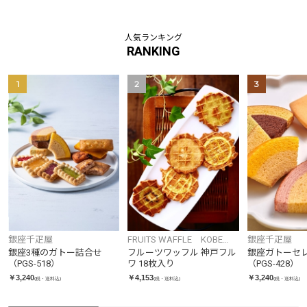
人気ランキング
RANKING
1
2
3
銀座千疋屋
FRUITS WAFFLE KOBE
銀座千疋屋
FRUWA
銀座3種のガトー詰合せ
フルーツワッフル 神戸フル
銀座ガトーセ
（PGS-518）
ワ 18枚入り
（PGS-428）
￥3,240
￥4,153
￥3,240
(税・送料込)
(税・送料込)
(税・送料込)