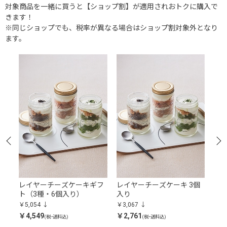
対象商品を一緒に買うと【ショップ割】が適用されおトクに購入で
きます！
※同じショップでも、税率が異なる場合はショップ割対象外となり
ます。
ー缶
レイヤーチーズケーキギフ
レイヤーチーズケーキ 3個
エ
ト（3種・6個入り）
入り
ョン
￥5,054
￥3,067
￥2,
￥4,549
￥2,761
￥2,
(税・送料込)
(税・送料込)