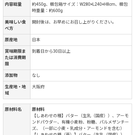
内容総量
約450g、梱包箱サイズ：W280×L240×H8cm、梱包
時重量：約600g
美味しい食
開封後は、お早めにお召し上がりください。
べ方
原産地
日本
賞味期限ま
到着日から30日以上
たは消費期
限
添加物
なし
生産地・地
大阪府
域
原材料名
原材料
【しあわせの種】バター（生乳（国産））、アーモ
ンドパウダー、有機小麦粉、粉糖、パルメザンチー
ズ、（一部に小麦・乳成分・アーモンドを含む）
【しあわせの種（苺）】バター（生乳（国産））、