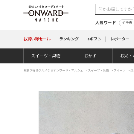
人気ワード
竹千寿
お買い得
セール
ランキング
eギフト
レポーター
スイーツ・果物
おかず
お米・
お取り寄せグルメならオンワード・マルシェ
>
スイーツ・果物
>
スイーツ
>
焼