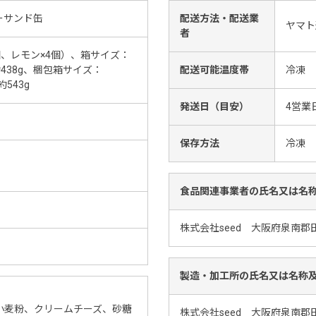
ーサンド缶
配送方法・配送業
ヤマト
者
個、レモン×4個）、箱サイズ：
量：約438g、梱包箱サイズ：
配送可能温度帯
冷凍
約543g
発送日（目安）
4営業
保存方法
冷凍
食品関連事業者の氏名又は名
株式会社seed 大阪府泉南郡田
製造・加工所の氏名又は名称
小麦粉、クリームチーズ、砂糖
株式会社seed 大阪府泉南郡田