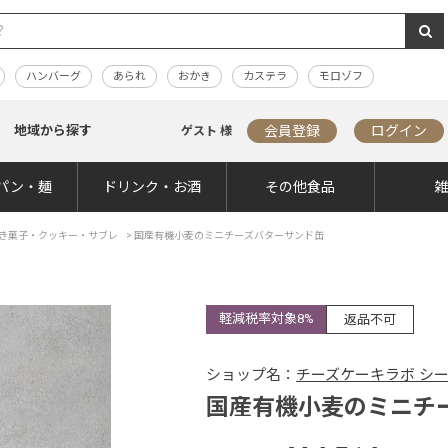
ハンバーグ
あられ
おかき
カステラ
モロゾフ
地域から探す
会員登録
ログイン
ゲスト 様
パン・麺
ドリンク・お酒
その他食品
き菓子・クッキー・サブレ
>
国産有機小麦のミニチーズバターサンド缶
軽減税率対象8%
返品不可
ショップ名：
チーズケーキラボ シ
国産有機小麦のミニチ