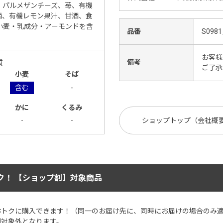
、パルメザンチーズ、苺、有機
酒、有機レモン果汁、甘酒、食
小麦・乳成分・アーモンドを含
品番
S0981
お客様
備考
質
ご了承
小麦
そば
含む
-
かに
くるみ
-
-
ショップトップ（会社概
ク！ 【ショップ割】対象商品
おトクに購入できます！（同一のお届け先に、同時にお届けの場合のみ
割対象外となります。