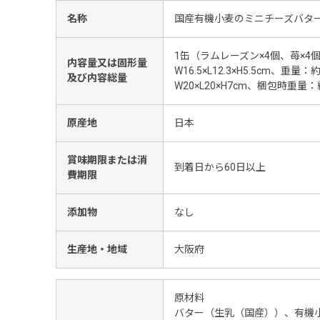
名称
国産有機小麦のミニチーズバタ
1缶（ラムレーズン×4個、苺×4
内容量又は固形量
W16.5×L12.3×H5.5cm、重
及び内容総量
W20×L20×H7cm、梱包時重量：
原産地
日本
賞味期限または消
到着日から60日以上
費期限
添加物
なし
生産地・地域
大阪府
原材料
バター（生乳（国産））、有機