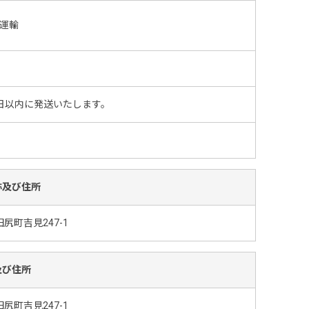
運輸
日以内に発送いたします。
称及び住所
尻町吉見247-1
及び住所
尻町吉見247-1