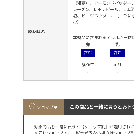
（粗糖）、アーモンドパウダー
レーズン、レモンピール、ラム
塩、ビーツパウダー、（一部に
む）
原材料名
本製品に含まれるアレルギー物
卵
乳
含む
含む
落花生
えび
-
-
この商品と一緒に買うとおト
ショップ割
対象商品を一緒に買うと【ショップ割】が適用され
※同じショップでも、税率が異なる場合はショップ