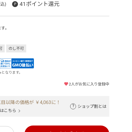
41ポイント還元
込)
ます。
可
のし不可
みとなります。
2
人がお気に入り登録中
目以降の価格が ￥4,063に！
ショップ割とは
はこちら