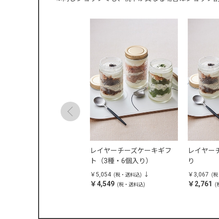
eedのエシカルクッキー缶
レイヤーチーズケーキギフ
レイヤーチ
ト（3種・6個入り）
り
,298
￥5,054
￥3,067
(税・送料込)
(税・送料込)
(
3,869
￥4,549
￥2,761
(税・送料込)
(税・送料込)
(