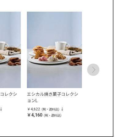
コレクシ
エシカル焼き菓子コレクシ
しあわせの種 6個セット
ョンL
￥4,622
￥2,635
(税・送料込)
(税・送料込)
￥4,160
￥2,372
)
(税・送料込)
(税・送料込)