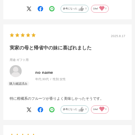
参考になった
0
Like!
0
2025.8.17
実家の母と帰省中の妹に喜ばれました
用途
:ギフト用
no name
年代:
30代
性別:
女性
特に柑橘系のフルーツが香りよく美味しかったそうです。
参考になった
0
Like!
0