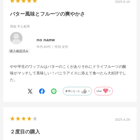
2025.8.10
バター風味とフルーツの爽やかさ
用途
:手土産用
no name
年代:
60代
性別:
女性
やや半生のワッフルはバターのこくがありそれにドライフルーツの酸
味がマッチして美味しい！バニラアイスに添えて食べたら大好評でし
た。
参考になった
0
Like!
0
2025.4.29
２度目の購入