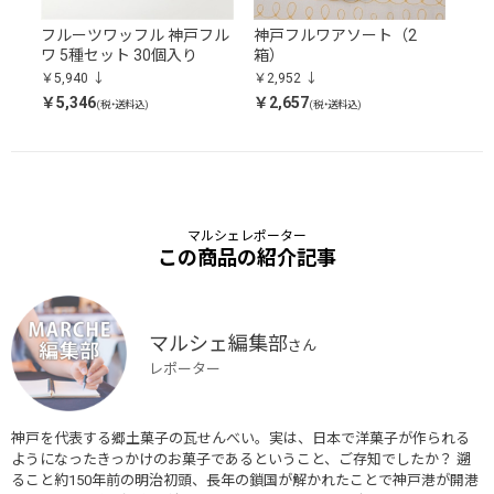
フル
フルーツワッフル 神戸フル
神戸フルワアソート（2
神
ワ 5種セット 30個入り
箱）
￥2,
￥5,940
￥2,952
￥1,
￥5,346
￥2,657
(税・送料込)
(税・送料込)
マルシェレポーター
この商品の紹介記事
マルシェ編集部
さん
レポーター
神戸を代表する郷土菓子の瓦せんべい。実は、日本で洋菓子が作られる
ようになったきっかけのお菓子であるということ、ご存知でしたか？ 遡
ること約150年前の明治初頭、長年の鎖国が解かれたことで神戸港が開港