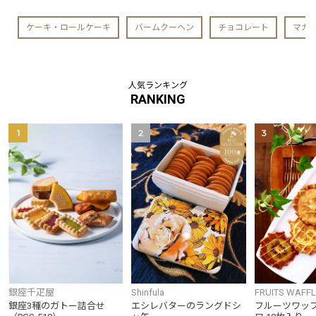
ケーキ・ロールケーキ
バームクーヘン
チョコレート
マカ
人気ランキング
RANKING
1
2
3
銀座千疋屋
Shinfula
FRUITS WAFF
FRUWA
銀座3種のガトー詰合せ
エシレバターのラングドシ
フルーツワッフ