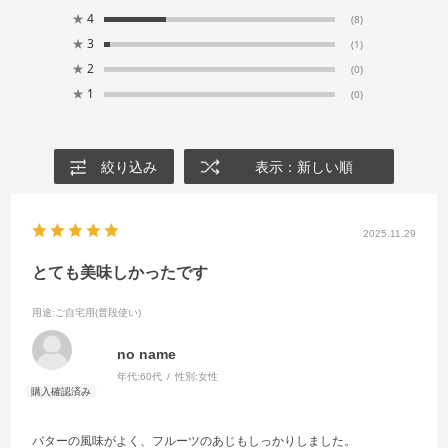
★
4
(8)
★
3
(1)
★
2
(0)
★
1
(0)
絞り込み
表示：新しい順
2025.11.29
とても美味しかったです
用途
:ご自宅用(普段使い)
no name
年代:
60代
性別:
女性
バターの風味がよく、フルーツのあじもしっかりしました。