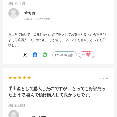
用途
:ギフト用
すちお
年代:
60代
性別:
女性
お土産で頂いて、美味しかったので購入してお友達と食べたら評判が
よく再度購入。他で食べたことが無くインパクトも有り、とっても美
味しい。
参考になった
0
Like!
0
2024.8.26
手土産として購入したのですが、 とっても好評だっ
たようで 喜んで頂け購入して良かったです。
用途
:手土産用
no name