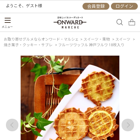
ようこそ、
ゲスト
様
会員登録
ログイン
メニュー
お取り寄せグルメならオンワード・マルシェ
>
スイーツ・果物
>
スイーツ
>
焼き菓子・クッキー・サブレ
>
フルーツワッフル 神戸フルワ 18枚入り