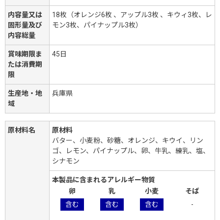
内容量又は
18枚（オレンジ6枚 、アップル3枚 、キウィ3枚、レ
固形量及び
モン3枚、パイナップル3枚）
内容総量
賞味期限ま
45日
たは消費期
限
生産地・地
兵庫県
域
原材料名
原材料
バター、小麦粉、砂糖、オレンジ、キウイ、リン
ゴ、レモン、パイナップル、卵、牛乳、練乳、塩、
シナモン
本製品に含まれるアレルギー物質
卵
乳
小麦
そば
含む
含む
含む
-