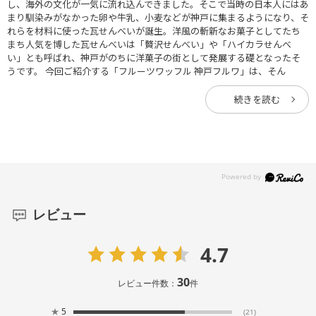
し、海外の文化が一気に流れ込んできました。そこで当時の日本人にはあ
まり馴染みがなかった卵や牛乳、小麦などが神戸に集まるようになり、そ
れらを材料に使った瓦せんべいが誕生。洋風の斬新なお菓子としてたち
まち人気を博した瓦せんべいは「贅沢せんべい」や「ハイカラせんべ
い」とも呼ばれ、神戸がのちに洋菓子の街として発展する礎となったそ
うです。 今回ご紹介する「フルーツワッフル 神戸フルワ」は、そん
続きを読む
レビュー
4.7
30
レビュー件数：
件
★
5
(21)