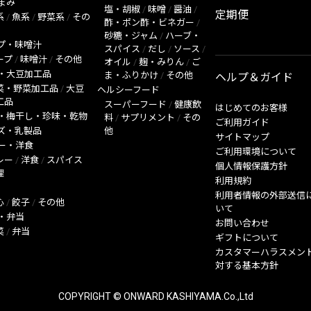
まみ
塩・胡椒
/
味噌
/
醤油
/
定期便
系
/
魚系
/
野菜系
/
その
酢・ポン酢・ビネガー
/
砂糖・ジャム
/
ハーブ・
プ・味噌汁
スパイス
/
だし
/
ソース
/
ープ
/
味噌汁
/
その他
オイル
/
麹・みりん
/
ご
・大豆加工品
ま・ふりかけ
/
その他
ヘルプ＆ガイド
菜・野菜加工品
/
大豆
ヘルシーフード
工品
スーパーフード
/
健康飲
はじめてのお客様
・梅干し・珍味・乾物
料
/
サプリメント
/
その
ご利用ガイド
ズ・乳製品
他
サイトマップ
ー・洋食
ご利用環境について
レー
/
洋食
/
スパイス
個人情報保護方針
理
利用規約
利用者情報の外部送信
心
/
餃子
/
その他
いて
・弁当
お問い合わせ
菜
/
弁当
ギフトについて
カスタマーハラスメン
対する基本方針
COPYRIGHT © ONWARD KASHIYAMA.Co.,Ltd