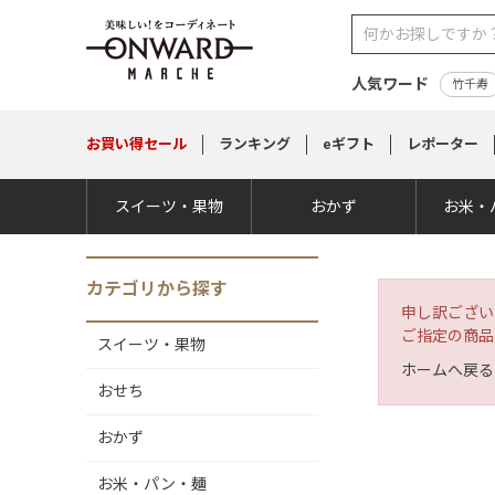
人気ワード
竹千寿
お買い得
セール
ランキング
eギフト
レポーター
スイーツ・果物
おかず
お米・
カテゴリから探す
申し訳ござい
ご指定の商品
スイーツ・果物
ホームへ戻る
おせち
おかず
お米・パン・麺