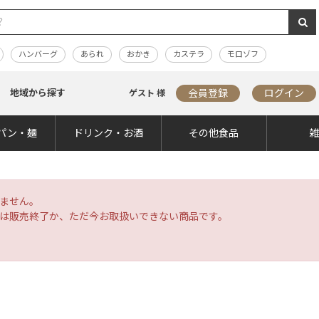
ハンバーグ
あられ
おかき
カステラ
モロゾフ
地域から探す
会員登録
ログイン
ゲスト 様
パン・麺
ドリンク・お酒
その他食品
ません。
は販売終了か、ただ今お取扱いできない商品です。