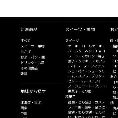
新着商品
スイーツ・果物
お
すべて
スイーツ
肉・
スイーツ・果物
ケーキ・ロールケーキ
/
精
バームクーヘン
/
チョコ
ー
おかず
レート
/
マカロン
/
焼き
ソ
お米・パン・麺
菓子・クッキー・サブレ
コ
ドリンク・お酒
/
マドレーヌ・フィナン
コ
その他食品
シェ
/
パイ・シュークリ
他
雑貨
ーム・スフレ
/
プリン・
魚介
ゼリー・ムース
/
アイ
干
ス・ジェラート
/
タルト
/
ら
地域から探す
栗菓子
/
その他
鰻
和菓子
加
饅頭・どら焼き
/
カステ
北海道・東北
鍋
ラ
/
羊羹・最中・金つば
/
関東
肉
葛餅・わらび餅
/
せんべ
他
中部
い
/
おかき・あられ・か