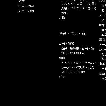
おつ
近畿
りんとう・豆菓子
/
抹茶
/
肉
中国・四国
大福
/
だんご
/
おはぎ
/
そ
他
九州・沖縄
の他
スー
果物
ス
野菜
野
お米・パン・麺
加
漬物
お米・雑穀
チー
白米
/
無洗米
/
玄米・雑
カレ
穀米
/
お米加工品
カ
麺類
料
うどん
/
そば
/
そうめん
/
中華
ラーメン
/
パスタ・パス
点
タソース
/
その他
惣菜
パン
惣