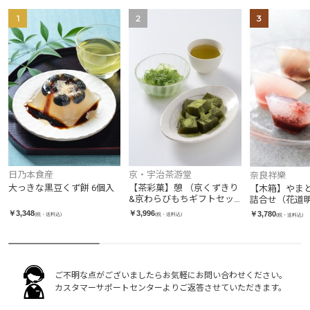
1
2
3
日乃本食産
京・宇治茶游堂
奈良祥樂
大っきな黒豆くず餅 6個入
【茶彩菓】憩 （京くずきり
【木箱】やま
&京わらびもちギフトセッ
詰合せ（花道
ト）
ね・葛小倉・
￥3,348
￥3,996
￥3,780
(税・送料込)
(税・送料込)
(税・送料込)
ご不明な点がございましたらお気軽にお問い合わせください。
カスタマーサポートセンターよりご返答させていただきます。