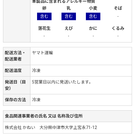
本製品に含まれるアレルギー物質
卵
乳
小麦
そば
含む
含む
含む
-
落花生
えび
かに
くるみ
-
-
-
-
配送方法・
ヤマト運輸
配送業者
配送温度
冷凍
発送日（目
5営業日以内に発送いたします。
安）
保存の方法
冷凍
食品関連事業者の氏名 又は 名称及び住所
株式会社 かねい 大分県中津市大字上宮永71-12