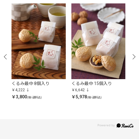
くるみ最中 8個入り
くるみ最中 15個入り
くる
￥4,222
￥6,642
￥9,
￥3,800
￥5,978
￥8,
(税・送料込)
(税・送料込)