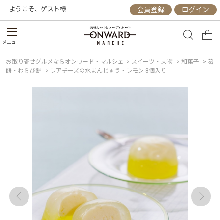
ようこそ、
ゲスト
様
会員登録
ログイン
メニュー
お取り寄せグルメならオンワード・マルシェ
>
スイーツ・果物
>
和菓子
>
葛
餅・わらび餅
>
レアチーズの水まんじゅう・レモン 8個入り