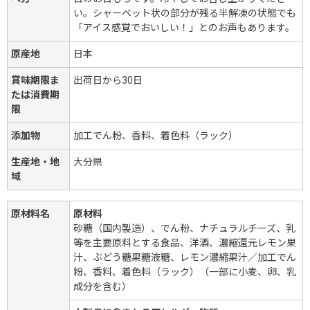
い。シャーベット状の部分が残る半解凍の状態でも
「アイス感覚でおいしい！」とのお声もあります。
原産地
日本
賞味期限ま
出荷日から30日
たは消費期
限
添加物
加工でん粉、香料、着色料（ラック）
生産地・地
大分県
域
原材料名
原材料
砂糖（国内製造）、でん粉、ナチュラルチーズ、乳
等を主要原料とする食品、洋酒、濃縮還元レモン果
汁、ぶどう糖果糖液糖、レモン濃縮果汁／加工でん
粉、香料、着色料（ラック）（一部に小麦、卵、乳
成分を含む）