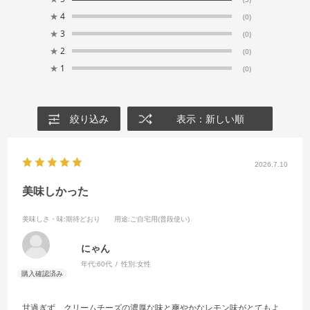
★
4
(0)
★
3
(0)
★
2
(0)
★
1
(0)
絞り込み
表示：新しい順
2026.7.10
美味しかった
美味しさ・味
:期待どおり
用途
:ご自宅用(普段使い)
にゃん
年代:
60代
性別:
女性
甘過ぎず、クリームチーズの濃厚な味と爽やかなレモン味がとてもよ