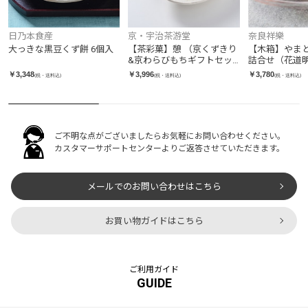
日乃本食産
京・宇治茶游堂
奈良祥樂
大っきな黒豆くず餅 6個入
【茶彩菓】憩 （京くずきり
【木箱】やま
&京わらびもちギフトセッ
詰合せ（花道
ト）
ね・葛小倉・
￥3,348
￥3,996
￥3,780
(税・送料込)
(税・送料込)
(税・送料込)
ご不明な点がございましたらお気軽にお問い合わせください。
カスタマーサポートセンターよりご返答させていただきます。
メールでのお問い合わせはこちら
お買い物ガイドはこちら
ご利用ガイド
GUIDE