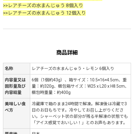
>>レアチーズの水まんじゅう 8個入り
>>レアチーズの水まんじゅう 12個入り
商品詳細
名称
レアチーズの水まんじゅう・レモン 6個入り
内容量又は
6個（1個約43g）、箱サイズ：10.5×16×4.5cm、重
固形量及び
量：約320g、梱包箱サイズ：W25 x L20 x H8.5cm、
内容総量
梱包時重量：約400g
美味しい食
冷蔵庫で箱のまま24時間で解凍。解凍後は冷蔵で3
べ方
日のお日もちです。冷やしてお召し上がりくださ
い。シャーベット状の部分が残る半解凍の状態でも
「アイス感覚でおいしい！」とのお声もあります。
原産地
日本