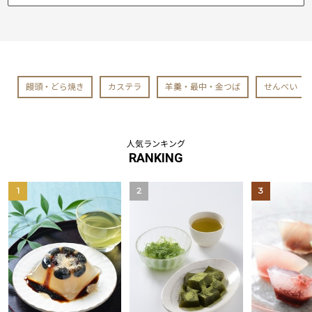
饅頭・どら焼き
カステラ
羊羹・最中・金つば
せんべい
人気ランキング
RANKING
1
2
3