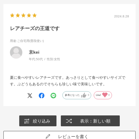
2024.8.28
レアチーズの王道です
用途
:ご自宅用(普段使い)
京kei
年代:
50代
性別:
女性
夏に食べやすいレアチーズです。あっさりとして食べやすいサイズで
す。ぶどうもあるのでそちらも珍しい味で美味しいです。
参考になった
0
Like!
0
絞り込み
表示：新しい順
レビューを書く