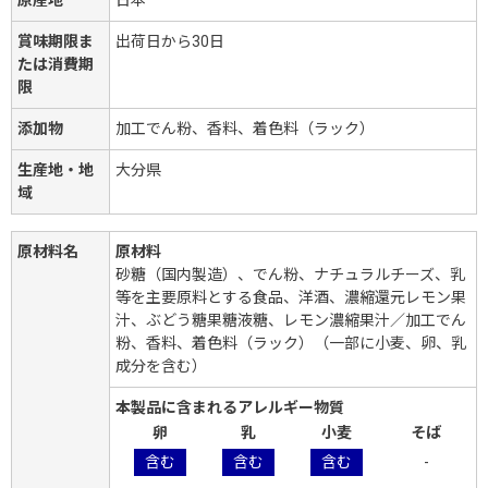
賞味期限ま
出荷日から30日
たは消費期
限
添加物
加工でん粉、香料、着色料（ラック）
生産地・地
大分県
域
原材料名
原材料
砂糖（国内製造）、でん粉、ナチュラルチーズ、乳
等を主要原料とする食品、洋酒、濃縮還元レモン果
汁、ぶどう糖果糖液糖、レモン濃縮果汁／加工でん
粉、香料、着色料（ラック）（一部に小麦、卵、乳
成分を含む）
本製品に含まれるアレルギー物質
卵
乳
小麦
そば
含む
含む
含む
-