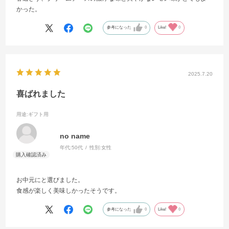
かった。
参考になった
0
Like!
0
2025.7.20
喜ばれました
用途
:ギフト用
no name
年代:
50代
性別:
女性
お中元にと選びました。
食感が楽しく美味しかったそうです。
参考になった
0
Like!
0