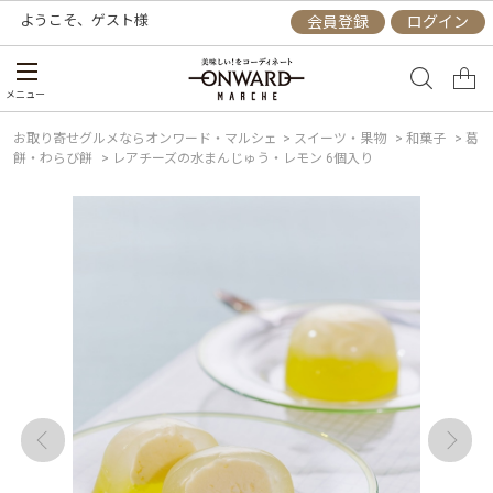
ようこそ、
ゲスト
様
会員登録
ログイン
メニュー
お取り寄せグルメならオンワード・マルシェ
>
スイーツ・果物
>
和菓子
>
葛
餅・わらび餅
>
レアチーズの水まんじゅう・レモン 6個入り