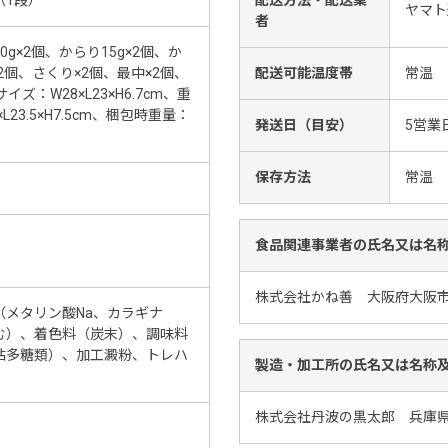
（1段）
配送方法・配送業
ヤマト
者
0g×2個、からり15g×2個、か
2個、さくり×2個、最中×2個、
配送可能温度帯
常温
：W28×L23×H6.7cm、重
23.5×H7.5cm、梱包時重量：
発送日（目安）
5営業
保存方法
常温
食品関連事業者の氏名又は名
株式会社かね善 大阪府大阪市東
メタリン酸Na、カラギナ
む）、着色料（炭末）、調味料
粘多糖類）、加工澱粉、トレハ
製造・加工所の氏名又は名称
株式会社丹波の黒太郎 兵庫県