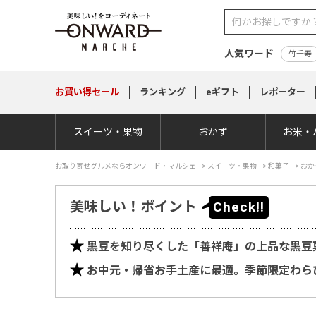
人気ワード
竹千寿
お買い得
セール
ランキング
eギフト
レポーター
スイーツ・果物
おかず
お米・
お取り寄せグルメならオンワード・マルシェ
>
スイーツ・果物
>
和菓子
>
おか
美味しい！ポイント
黒豆を知り尽くした「善祥庵」の上品な黒豆
お中元・帰省お手土産に最適。季節限定わら