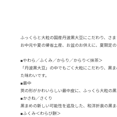
ふっくらと大粒の国産丹波黒大豆にこだわり、さま
お中元や夏の帰省土産、お盆のお供えに、夏限定の
■やわら／ふくみ／からり／からり＜抹茶＞
「丹波黒大豆」の中でもごく大粒にこだわり、黒ま
た味わいです。
■最中
莢の形がかわいらしい最中皮に、ふっくら大粒の黒
■かさね／さくり
黒まめの新しい可能性を追及した、和洋折衷の黒ま
■ふくみ＜わらび餅＞