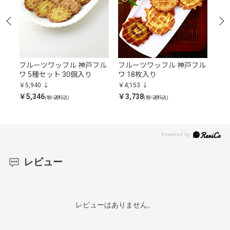
フル
フルーツワッフル 神戸フル
フルーツワッフル 神戸フル
神
ワ 5種セット 30個入り
ワ 18枚入り
箱
￥5,940
￥4,153
￥2,
￥5,346
￥3,738
￥2,
(税・送料込)
(税・送料込)
レビュー
レビューはありません。