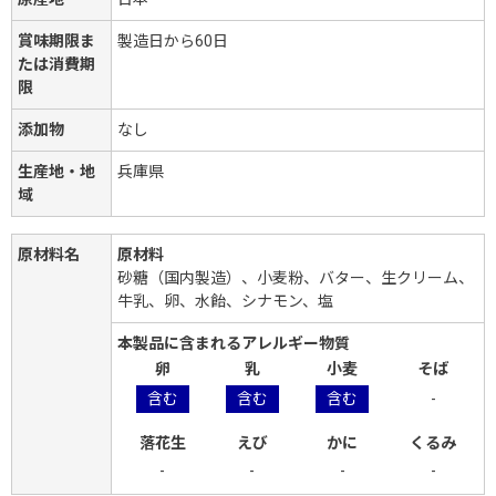
賞味期限ま
製造日から60日
たは消費期
限
添加物
なし
生産地・地
兵庫県
域
原材料名
原材料
砂糖（国内製造）、小麦粉、バター、生クリーム、
牛乳、卵、水飴、シナモン、塩
本製品に含まれるアレルギー物質
卵
乳
小麦
そば
含む
含む
含む
-
落花生
えび
かに
くるみ
-
-
-
-