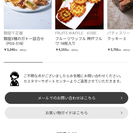
銀座千疋屋
FRUITS WAFFLE KOBE
パティスリー
FRUWA
レ・ド・チャ
銀座3種のガトー詰合せ
フルーツワッフル 神戸フル
クッキー S
（PGS-518）
ワ 18枚入り
￥3,240
￥4,153
￥3,755
(税・送料込)
(税・送料込)
(税・送料込)
ご不明な点がございましたらお気軽にお問い合わせください。
カスタマーサポートセンターよりご返答させていただきます。
メールでのお問い合わせはこちら
お買い物ガイドはこちら