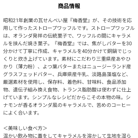
商品情報
昭和21年創業の瓦せんべい屋『梅香堂』が、その技術を応
用して作ったストロープワッフルです。ストロープワッフル
は、オランダ発祥の伝統菓子で、ワッフルの間にキャラメ
ルを挟んだ焼き菓子。『梅香堂』では、焦がしバターを30
分かけて丁寧に作成、キャラメルを40分かけて銅鍋でじっ
くりと炊き上げています。素材にこだわり三重県産あやひ
かり（薄力粉）、よつ葉バターまたはニュージーランド産
グラスフェッドバター、兵庫県産牛乳、淡路島藻塩など、
厳選素材を使用し、保存料、着色料、甘味料、食品添加
物、遺伝子組み換え食物、トランス脂肪酸は使わずに仕上
げています。シンプルなレシピだからこその本物の味。シ
ナモンが香るオランダ風のキャラメルで、苦めのコーヒー
によく合います。
＜美味しい食べ方＞
温かい飲み物に蓋をしてキャラメルを溶かして生地を湿ら