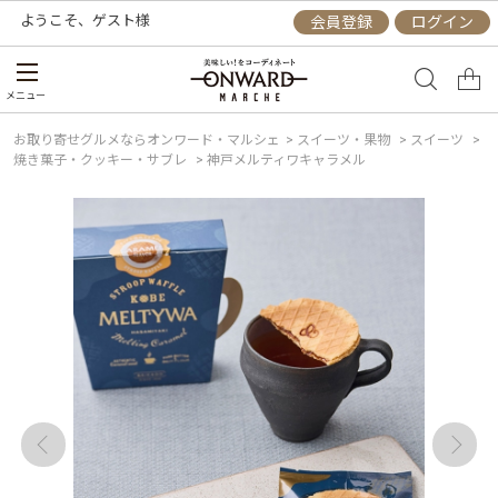
ようこそ、
ゲスト
様
会員登録
ログイン
メニュー
お取り寄せグルメならオンワード・マルシェ
>
スイーツ・果物
>
スイーツ
>
焼き菓子・クッキー・サブレ
>
神戸メルティワキャラメル