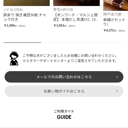
J-V GLOBAL
東京HIROYA
神戸串乃家
訳あり 焼き海苔50枚 チャ
【オンワード・マルシェ限
ック付き
定】 本格だし茶漬けC（5種
串揚げセット（
5個入り）
り）
￥1,499
￥3,953
(税・送料込)
(税・送料込)
￥6,372
(税・送料込)
ご不明な点がございましたらお気軽にお問い合わせください。
カスタマーサポートセンターよりご返答させていただきます。
メールでのお問い合わせはこちら
お買い物ガイドはこちら
ご利用ガイド
GUIDE