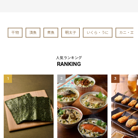
干物
漬魚
煮魚
明太子
いくら・うに
カニ・エビ
人気ランキング
RANKING
1
2
3