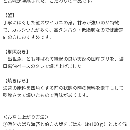
と旨味が凝縮された、こだわりの一品です。
【蟹】
丁寧にほぐした紅ズワイガニの身。甘みが強いのが特徴
で、カルシウムが多く、高タンパク・低脂肪なので健康志
向の方におすすめです。
【鰤照焼き】
「出世魚」とも呼ばれて縁起の良い天然の国産ブリを、濃
口醤油ベースのタレで焼き上げました。
【焼きばら】
海苔の原料を四角くする前の状態の時の原料を素干しして
乾燥させて焼いたもので旨味があります。
＜お召し上がり方法＞
①添付のばら海苔と伯方の塩をごはん（約100ｇ）とよく混