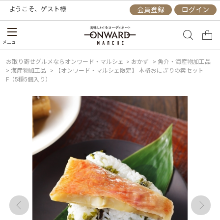
ようこそ、
ゲスト
様
会員登録
ログイン
メニュー
お取り寄せグルメならオンワード・マルシェ
>
おかず
>
魚介・海産物加工品
>
海産物加工品
>
【オンワード・マルシェ限定】 本格おにぎりの素セット
F（5種5個入り）