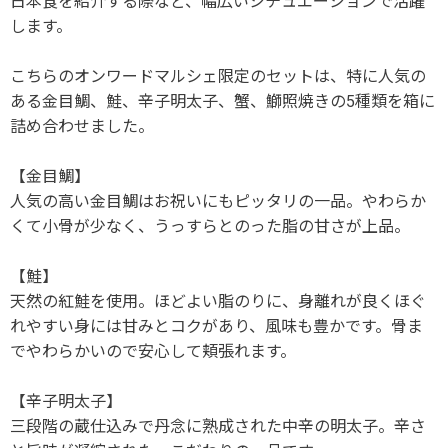
日本食を紹介する際など、幅広いシチュエーションで活躍
します。
こちらのオンワードマルシェ限定のセットは、特に人気の
ある金目鯛、鮭、辛子明太子、蟹、鰤照焼きの5種類を箱に
詰め合わせました。
【金目鯛】
人気の高い金目鯛はお祝いにもピッタリの一品。やわらか
くて小骨が少なく、うっすらとのった脂の甘さが上品。
【鮭】
天然の紅鮭を使用。ほどよい脂のりに、身離れが良くほぐ
れやすい身には甘みとコクがあり、風味も豊かです。骨ま
でやわらかいので安心して頬張れます。
【辛子明太子】
三段階の蔵仕込みで丹念に熟成された中辛の明太子。辛さ