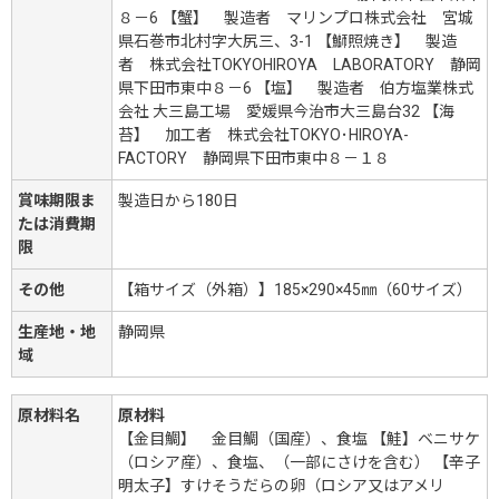
８－6 【蟹】 製造者 マリンプロ株式会社 宮城
県石巻市北村字大尻三、3-1 【鰤照焼き】 製造
者 株式会社TOKYOHIROYA LABORATORY 静岡
県下田市東中８－6 【塩】 製造者 伯方塩業株式
会社 大三島工場 愛媛県今治市大三島台32 【海
苔】 加工者 株式会社TOKYO･HIROYA-
FACTORY 静岡県下田市東中８－１８
賞味期限ま
製造日から180日
たは消費期
限
その他
【箱サイズ（外箱）】185×290×45㎜（60サイズ）
生産地・地
静岡県
域
原材料名
原材料
【金目鯛】 金目鯛（国産）、食塩 【鮭】ベニサケ
（ロシア産）、食塩、（一部にさけを含む） 【辛子
明太子】すけそうだらの卵（ロシア又はアメリ