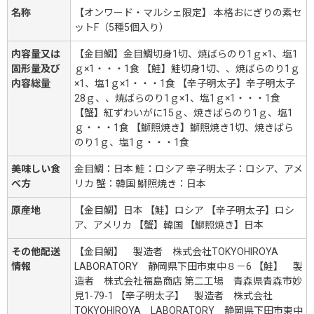
名称
【オンワード・マルシェ限定】 本格おにぎりの素セ
ットF（5種5個入り）
内容量又は
【金目鯛】金目鯛切身1切、焼ばらのり1ｇ×1、塩1
固形量及び
ｇ×1・・・1食 【鮭】鮭切身1切、、焼ばらのり1ｇ
内容総量
×1、塩1ｇ×1・・・1食 【辛子明太子】辛子明太子
28ｇ、、焼ばらのり1ｇ×1、塩1ｇ×1・・・1食
【蟹】紅ずわいがに15ｇ、焼きばらのり1ｇ、塩1
ｇ・・・1食 【鰤照焼き】鰤照焼き1切、焼きばら
のり1ｇ、塩1ｇ・・・1食
美味しい食
金目鯛：日本 鮭：ロシア 辛子明太子：ロシア、アメ
べ方
リカ 蟹：韓国 鰤照焼き：日本
原産地
【金目鯛】日本 【鮭】ロシア 【辛子明太子】ロシ
ア、アメリカ 【蟹】韓国 【鰤照焼き】日本
その他配送
【金目鯛】 製造者 株式会社TOKYOHIROYA
情報
LABORATORY 静岡県下田市東中８－6 【鮭】 製
造者 株式会社福島商店 第二工場 青森県青森市妙
見1-79-1 【辛子明太子】 製造者 株式会社
TOKYOHIROYA LABORATORY 静岡県下田市東中