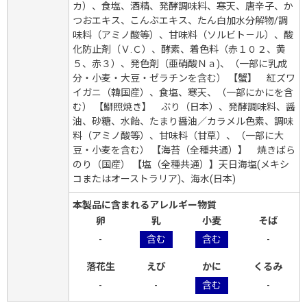
カ）、食塩、酒精、発酵調味料、寒天、唐辛子、か
つおエキス、こんぶエキス、たん白加水分解物/調
味料（アミノ酸等）、甘味料（ソルビト－ル）、酸
化防止剤（Ｖ.Ｃ）、酵素、着色料（赤１０２、黄
５、赤３）、発色剤（亜硝酸Ｎａ)、（一部に乳成
分・小麦・大豆・ゼラチンを含む） 【蟹】 紅ズワ
イガニ（韓国産）、食塩、寒天、（一部にかにを含
む） 【鰤照焼き】 ぶり（日本）、発酵調味料、醤
油、砂糖、水飴、たまり醤油／カラメル色素、調味
料（アミノ酸等）、甘味料（甘草）、（一部に大
豆・小麦を含む） 【海苔（全種共通）】 焼きばら
のり（国産） 【塩（全種共通）】天日海塩(メキシ
コまたはオーストラリア)、海水(日本)
本製品に含まれるアレルギー物質
卵
乳
小麦
そば
-
含む
含む
-
落花生
えび
かに
くるみ
-
-
含む
-