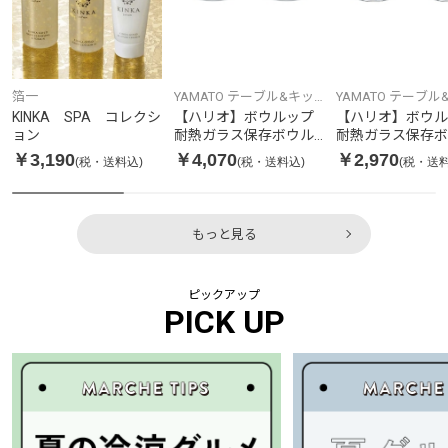
箔一
YAMATO テーブル&キッ
YAMATO テーブル
チン
チン
KINKA SPA コレクシ
【ハリオ】ボウルップ
【ハリオ】ボウル
ョン
耐熱ガラス保存ボウル
耐熱ガラス保存ボ
1200 2個セット
350 2個セット
￥3,190
￥4,070
￥2,970
(税・送料込)
(税・送料込)
(税・送料
もっと見る
ピックアップ
PICK UP