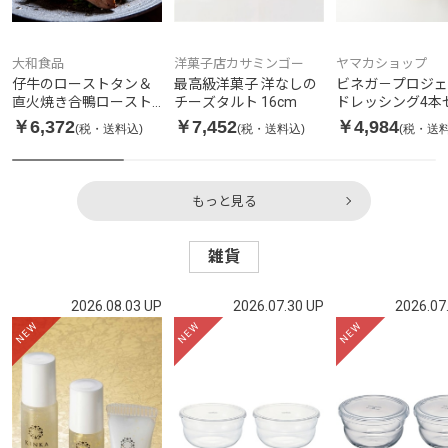
大和食品
洋菓子店カサミンゴー
ヤマカショップ
仔牛のローストタン＆
最高級洋菓子 洋なしの
ビネガ－プロジェ
直火焼き合鴨ロースト
チーズタルト 16cm
ドレッシング4本
詰め合わせ
￥6,372
￥7,452
￥4,984
(税・送料込)
(税・送料込)
(税・送料
もっと見る
雑貨
2026.08.03 UP
2026.07.30 UP
2026.07
NEW
NEW
NEW