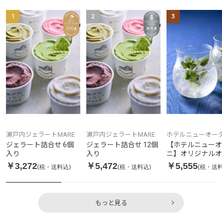
1
2
3
瀬戸内ジェラートMARE
瀬戸内ジェラートMARE
ホテルニューオータ
京
ジェラート詰合せ 6個
ジェラート詰合せ 12個
【ホテルニューオ
入り
入り
ニ】オリジナルオ
ニックフレッシュ
￥3,272
￥5,472
￥5,555
(税・送料込)
(税・送料込)
(税・送料
ブティー 24本入
もっと見る