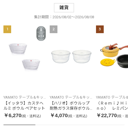
雑貨
集計期間：2026/08/02～2026/08/08
1
2
3
YAMATO テーブル&キッ
YAMATO テーブル&キッ
YAMATO テーブル
チン
チン
チン
【イッタラ】カステヘ
【ハリオ】ボウルップ
〈Ｒｅｍｉ♪Ｈｉ
ルミ ボウル ペアセット
耐熱ガラス保存ボウル
ｎｏ〉 レミパン
1200 2個セット
エロー ３点セッ
￥6,270
￥4,070
￥22,770
(税・送料込)
(税・送料込)
(税・送