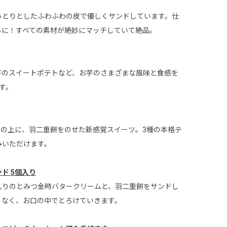
っとりとしたふわふわの皮で優しくサンドしています。仕
ちに！すべての素材が絶妙にマッチしていて絶品。
芋のスイートポテトなど、お芋のさまざまな風味と食感を
す。
の上に、羽二重餅をのせた新感覚スイーツ。3種の本格テ
みいただけます。
焼き芋クリーム羽二重生どら焼き 5個
ド 5個入り
入りのとみつ金時バタークリームと、羽二重餅をサンドし
くなく、お口の中でとろけていきます。