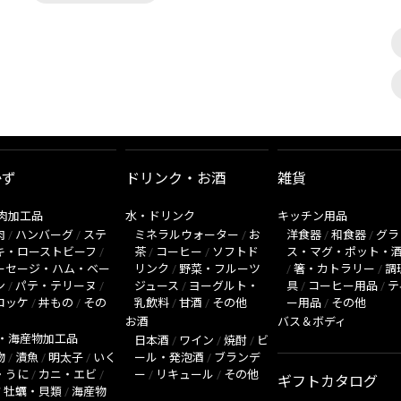
かず
ドリンク・お酒
雑貨
肉加工品
水・ドリンク
キッチン用品
肉
/
ハンバーグ
/
ステ
ミネラルウォーター
/
お
洋食器
/
和食器
/
グラ
キ・ローストビーフ
/
茶
/
コーヒー
/
ソフトド
ス・マグ・ポット・
ーセージ・ハム・ベー
リンク
/
野菜・フルーツ
/
箸・カトラリー
/
調
ン
/
パテ・テリーヌ
/
ジュース
/
ヨーグルト・
具
/
コーヒー用品
/
テ
ロッケ
/
丼もの
/
その
乳飲料
/
甘酒
/
その他
ー用品
/
その他
お酒
バス＆ボディ
・海産物加工品
日本酒
/
ワイン
/
焼酎
/
ビ
物
/
漬魚
/
明太子
/
いく
ール・発泡酒
/
ブランデ
・うに
/
カニ・エビ
/
ー
/
リキュール
/
その他
ギフトカタログ
/
牡蠣・貝類
/
海産物