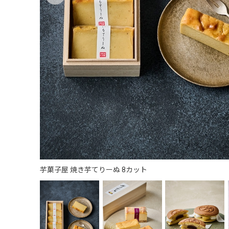
芋菓子屋 焼き芋てりーぬ 8カット