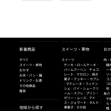
新着商品
スイーツ・果物
お
すべて
スイーツ
肉・
スイーツ・果物
ケーキ・ロールケーキ
/
精
バームクーヘン
/
チョコ
ー
おかず
レート
/
マカロン
/
焼き
ソ
お米・パン・麺
菓子・クッキー・サブレ
コ
ドリンク・お酒
/
マドレーヌ・フィナン
コ
その他食品
シェ
/
パイ・シュークリ
他
雑貨
ーム・スフレ
/
プリン・
魚介
ゼリー・ムース
/
アイ
干
ス・ジェラート
/
タルト
/
ら
地域から探す
栗菓子
/
その他
鰻