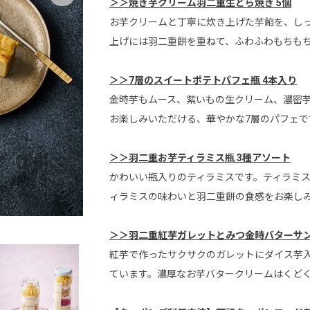
＞＞焼き芋クリーム羽二重生どら焼き 5個
お芋クリームと丁寧に炊き上げた芋餡を、し
上げには羽二重餅を重ねて、ふわふわもちも
＞＞7層のスイートポテトパフェ瓶 4本入り
金時芋もムース、紫いもの生クリーム、濃密
お楽しみいただける、華やかな7層のパフェで
＞＞羽二重お芋ティラミス瓶 3種アソート
かわいい瓶入りのティラミスです。ティラミス
ィラミスの味わいと羽二重餅の食感をお楽し
芋金チーズてりーぬ 6カット
＞＞羽二重紅芋ガレットとみつ金時バターサン
紅芋で作ったサクサクのガレットにダイス芋
ています。濃厚なお芋バタークリームはくど