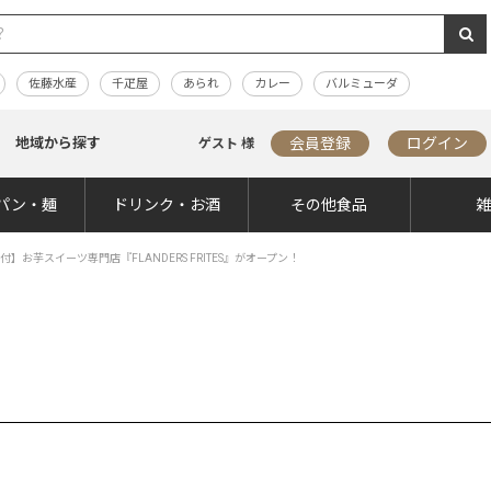
佐藤水産
千疋屋
あられ
カレー
バルミューダ
地域から探す
会員登録
ログイン
ゲスト 様
パン・麺
ドリンク・お酒
その他食品
ン付】お芋スイーツ専門店『FLANDERS FRITES』がオープン！