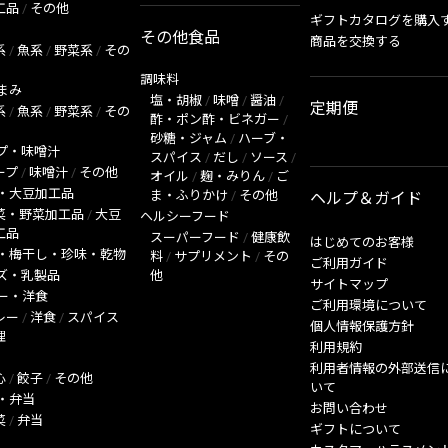
工品
/
その他
ギフトカタログを購入
その他食品
商品を交換する
系
/
魚系
/
野菜系
/
その
調味料
まみ
塩・胡椒
/
味噌
/
醤油
/
定期便
系
/
魚系
/
野菜系
/
その
酢・ポン酢・ビネガー
/
砂糖・ジャム
/
ハーブ・
プ・味噌汁
スパイス
/
だし
/
ソース
/
ープ
/
味噌汁
/
その他
オイル
/
麹・みりん
/
ご
・大豆加工品
ま・ふりかけ
/
その他
ヘルプ＆ガイド
菜・野菜加工品
/
大豆
ヘルシーフード
工品
スーパーフード
/
健康飲
はじめてのお客様
・梅干し・珍味・乾物
料
/
サプリメント
/
その
ご利用ガイド
ズ・乳製品
他
サイトマップ
ー・洋食
ご利用環境について
レー
/
洋食
/
スパイス
個人情報保護方針
理
利用規約
利用者情報の外部送信
心
/
餃子
/
その他
いて
・弁当
お問い合わせ
菜
/
弁当
ギフトについて