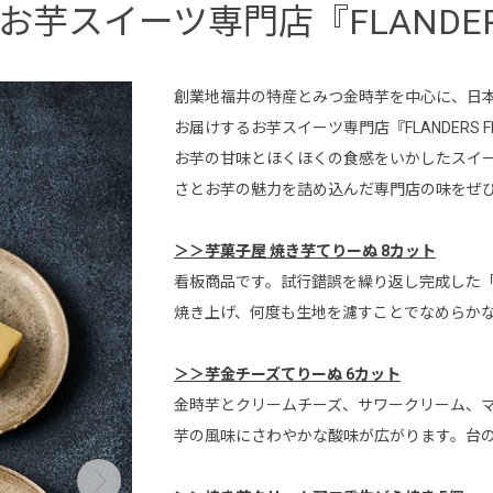
お芋スイーツ専門店『FLANDER
創業地福井の特産とみつ金時芋を中心に、日本
お届けするお芋スイーツ専門店『FLANDERS
お芋の甘味とほくほくの食感をいかしたスイ
さとお芋の魅力を詰め込んだ専門店の味をぜ
＞＞芋菓子屋 焼き芋てりーぬ 8カット
看板商品です。試行錯誤を繰り返し完成した
焼き上げ、何度も生地を濾すことでなめらか
＞＞芋金チーズてりーぬ 6カット
金時芋とクリームチーズ、サワークリーム、
芋の風味にさわやかな酸味が広がります。台