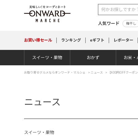
人気ワード
梅干し
お買い得
セール
ランキング
eギフト
レポーター
スイーツ・果物
おかず
お米・
お取り寄せグルメならオンワード・マルシェ
>
ニュース
> 【400円OFFクーポ
ニュース
スイーツ・果物