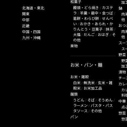
和菓子
加
饅頭・どら焼き
/
カステ
北海道・東北
鍋
ラ
/
羊羹・最中・金つば
/
関東
肉
葛餅・わらび餅
/
せんべ
他
中部
い
/
おかき・あられ・か
おつ
近畿
りんとう・豆菓子
/
抹茶
/
肉
中国・四国
大福
/
だんご
/
おはぎ
/
そ
他
九州・沖縄
の他
スー
果物
ス
野菜
野
お米・パン・麺
加
漬物
お米・雑穀
チー
白米
/
無洗米
/
玄米・雑
カレ
穀米
/
お米加工品
カ
麺類
料
うどん
/
そば
/
そうめん
/
中華
ラーメン
/
パスタ・パス
点
タソース
/
その他
惣菜
パン
惣