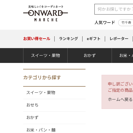
人気ワード
竹千寿
お買い得
セール
ランキング
eギフト
レポーター
スイーツ・果物
おかず
お米・
カテゴリから探す
申し訳ござい
ご指定の商品
スイーツ・果物
ホームへ戻る
おせち
おかず
お米・パン・麺