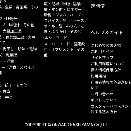
まみ
塩・胡椒
/
味噌
/
醤油
/
定期便
系
/
魚系
/
野菜系
/
その
酢・ポン酢・ビネガー
/
砂糖・ジャム
/
ハーブ・
プ・味噌汁
スパイス
/
だし
/
ソース
/
ープ
/
味噌汁
/
その他
オイル
/
麹・みりん
/
ご
・大豆加工品
ま・ふりかけ
/
その他
ヘルプ＆ガイド
菜・野菜加工品
/
大豆
ヘルシーフード
工品
スーパーフード
/
健康飲
はじめてのお客様
・梅干し・珍味・乾物
料
/
サプリメント
/
その
ご利用ガイド
ズ・乳製品
他
サイトマップ
ー・洋食
ご利用環境について
レー
/
洋食
/
スパイス
個人情報保護方針
理
利用規約
利用者情報の外部送信
心
/
餃子
/
その他
いて
・弁当
お問い合わせ
菜
/
弁当
ギフトについて
カスタマーハラスメン
対する基本方針
COPYRIGHT © ONWARD KASHIYAMA.Co.,Ltd