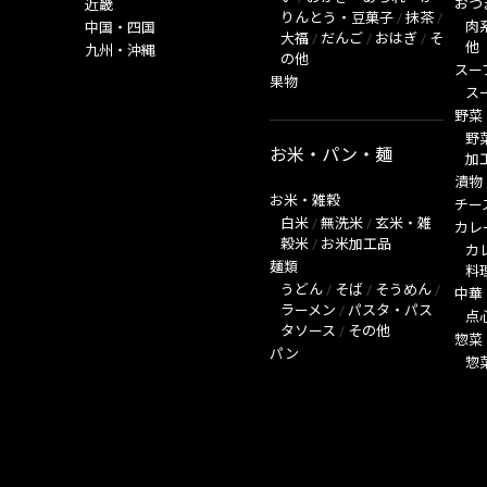
おつ
近畿
りんとう・豆菓子
/
抹茶
/
肉
中国・四国
大福
/
だんご
/
おはぎ
/
そ
他
九州・沖縄
の他
スー
果物
ス
野菜
野
お米・パン・麺
加
漬物
お米・雑穀
チー
白米
/
無洗米
/
玄米・雑
カレ
穀米
/
お米加工品
カ
麺類
料
うどん
/
そば
/
そうめん
/
中華
ラーメン
/
パスタ・パス
点
タソース
/
その他
惣菜
パン
惣