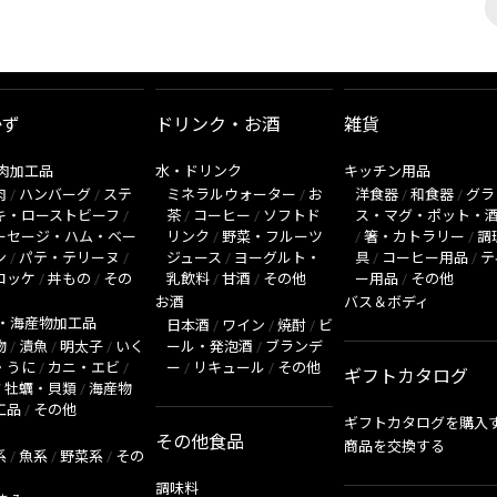
かず
ドリンク・お酒
雑貨
肉加工品
水・ドリンク
キッチン用品
肉
/
ハンバーグ
/
ステ
ミネラルウォーター
/
お
洋食器
/
和食器
/
グラ
キ・ローストビーフ
/
茶
/
コーヒー
/
ソフトド
ス・マグ・ポット・
ーセージ・ハム・ベー
リンク
/
野菜・フルーツ
/
箸・カトラリー
/
調
ン
/
パテ・テリーヌ
/
ジュース
/
ヨーグルト・
具
/
コーヒー用品
/
テ
ロッケ
/
丼もの
/
その
乳飲料
/
甘酒
/
その他
ー用品
/
その他
お酒
バス＆ボディ
・海産物加工品
日本酒
/
ワイン
/
焼酎
/
ビ
物
/
漬魚
/
明太子
/
いく
ール・発泡酒
/
ブランデ
・うに
/
カニ・エビ
/
ー
/
リキュール
/
その他
ギフトカタログ
/
牡蠣・貝類
/
海産物
工品
/
その他
ギフトカタログを購入
その他食品
商品を交換する
系
/
魚系
/
野菜系
/
その
調味料