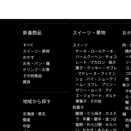
新着商品
スイーツ・果物
お
すべて
スイーツ
肉・
スイーツ・果物
ケーキ・ロールケーキ
/
精
バームクーヘン
/
チョコ
ー
おかず
レート
/
マカロン
/
焼き
ソ
お米・パン・麺
菓子・クッキー・サブレ
コ
ドリンク・お酒
/
マドレーヌ・フィナン
コ
その他食品
シェ
/
パイ・シュークリ
他
雑貨
ーム・スフレ
/
プリン・
魚介
ゼリー・ムース
/
アイ
干
ス・ジェラート
/
タルト
/
ら
地域から探す
栗菓子
/
その他
鰻
和菓子
加
饅頭・どら焼き
/
カステ
北海道・東北
鍋
ラ
/
羊羹・最中・金つば
/
関東
肉
葛餅・わらび餅
/
せんべ
他
中部
い
/
おかき・あられ・か