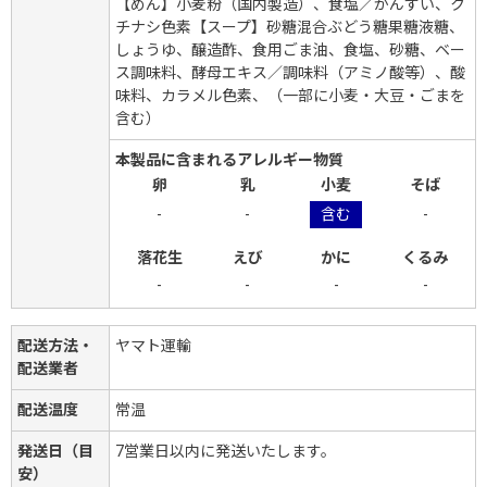
【めん】小麦粉（国内製造）、食塩／かんすい、ク
チナシ色素【スープ】砂糖混合ぶどう糖果糖液糖、
しょうゆ、醸造酢、食用ごま油、食塩、砂糖、ベー
ス調味料、酵母エキス／調味料（アミノ酸等）、酸
味料、カラメル色素、（一部に小麦・大豆・ごまを
含む）
本製品に含まれるアレルギー物質
卵
乳
小麦
そば
-
-
含む
-
落花生
えび
かに
くるみ
-
-
-
-
配送方法・
ヤマト運輸
配送業者
配送温度
常温
発送日（目
7営業日以内に発送いたします。
安）