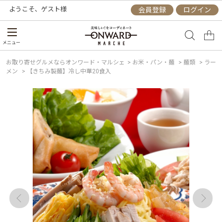
ようこそ、
ゲスト
様
会員登録
ログイン
メニュー
お取り寄せグルメならオンワード・マルシェ
>
お米・パン・麺
>
麺類
>
ラー
メン
>
【きちみ製麺】冷し中華20食入