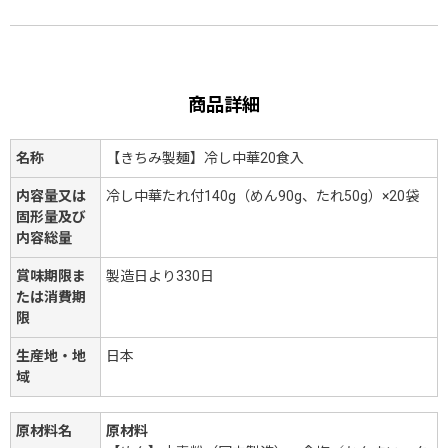
商品詳細
名称
【きちみ製麺】冷し中華20食入
内容量又は
冷し中華たれ付140g（めん90g、たれ50g）×20袋
固形量及び
内容総量
賞味期限ま
製造日より330日
たは消費期
限
生産地・地
日本
域
原材料名
原材料