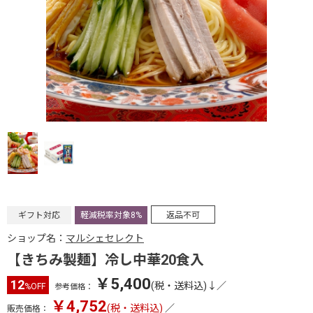
ギフト対応
軽減税率対象8%
返品不可
ショップ名：
マルシェセレクト
【きちみ製麺】冷し中華20食入
￥5,400
12
(税・送料込)↓
／
%OFF
参考価格：
￥4,752
(税・送料込)
／
販売価格：