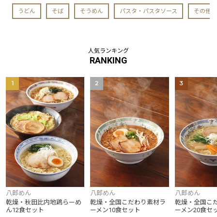
うどん
そば
そうめん
パスタ・パスタソース
その他
人気ランキング
RANKING
1
2
3
八郎めん
八郎めん
八郎めん
乾燥・秋田比内地鶏らーめ
乾燥・全国こだわり素材ラ
乾燥・全国こ
ん12食セット
ーメン10食セット
ーメン20食セ