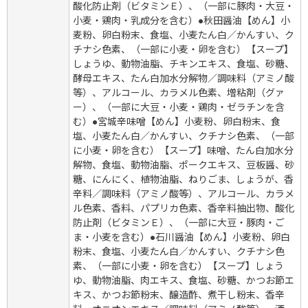
酸化防止剤（ビタミンＥ）、（一部に豚肉・大豆・
小麦・鶏肉・乳成分を含む）●秋田醤油【めん】小
麦粉、卵白粉末、食塩、小麦たん白／かんすい、ク
チナシ色素、（一部に小麦・卵を含む）【スープ】
しょうゆ、動物油脂、チキンエキス、食塩、砂糖、
酵母エキス、たん白加水分解物／調味料（アミノ酸
等）、アルコール、カラメル色素、増粘剤（グァ
ー）、（一部に大豆・小麦・鶏肉・ゼラチンを含
む）●宮城辛味噌【めん】小麦粉、卵白粉末、食
塩、小麦たん白／かんすい、クチナシ色素、（一部
に小麦・卵を含む）【スープ】味噌、たん白加水分
解物、食塩、動物油脂、ポークエキス、豆板醤、砂
糖、にんにく、植物油脂、ねりごま、しょうが、香
辛料／調味料（アミノ酸等）、アルコール、カラメ
ル色素、香料、パプリカ色素、香辛料抽出物、酸化
防止剤（ビタミンＥ）、（一部に大豆・豚肉・ご
ま・小麦を含む）●石川醤油【めん】小麦粉、卵白
粉末、食塩、小麦たん白／かんすい、クチナシ色
素、（一部に小麦・卵を含む）【スープ】しょう
ゆ、動物油脂、肉エキス、食塩、砂糖、かつお節エ
キス、かつお節粉末、醸造酢、煮干し粉末、香辛