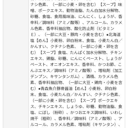
ナシ色素、（一部に小麦・卵を含む）【スープ】味
噌、ポークエキス、動物油脂、たん白加水分解物、
砂糖、食塩、食用風味油、にんにく、しょうが、香
辛料／調味料（アミノ酸等）、アルコール、カラメ
ル色素、香辛料抽出物、酸化防止剤（ビタミン
Ｅ）、（一部に大豆・豚肉・小麦を含む）●北海道
塩【めん】小麦粉、卵白粉末、食塩、小麦たん白／
かんすい、クチナシ色素、（一部に小麦・卵を含
む）【スープ】食塩、たんぱく加水分解物、チキン
エキス、鶏脂、砂糖、にんにくペースト、しょうが
ペースト、オニオンエキス、香辛料、かつお節、こ
んぶエキス／調味料（アミノ酸等）、増粘剤（加工
デンプン、キサンタンガム）、酒精、カラメル色
素、香辛料抽出物、（一部に大豆・鶏肉・小麦を含
む）●青森魚介豚骨醤油【めん】小麦粉、卵白粉
末、食塩、小麦たん白／かんすい、クチナシ色素、
（一部に小麦・卵を含む）【スープ】ポークエキ
ス、チキンエキス、しょうゆ、砂糖、動物油脂、食
塩、にぼし（粉砕）、かつおエキス調味料、いわし
焼干（粗砕）、香辛料／調味料（アミノ酸等）、ア
ルコール、カラメル色素、増粘剤（キサンタン）、