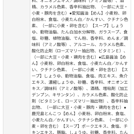
料、オニオンエキス／調味料（アミノ酸等）、酒
精、カラメル色素、香辛料抽出物、（一部に大豆・
小麦・豚肉を含む）●愛知醤油【めん】小麦粉、卵
白粉末、食塩、小麦たん白／かんすい、クチナシ色
素、（一部に小麦・卵を含む）【スープ】しょう
ゆ、動物油脂、たん白加水分解物、ガラスープ、食
塩、砂糖、植物油脂、でん粉、香辛料、めんま／調
味料（アミノ酸等）、アルコール、カラメル色素、
酸化防止剤（ローズマリー抽出物、ビタミンＥ）、
（一部に大豆・小麦・鶏肉を含む）●広島醤油【め
ん】小麦粉、卵白粉末、食塩、小麦たん白／かんす
い、クチナシ色素、（一部に小麦・卵を含む）【ス
ープ】しょうゆ、動物油脂、食塩、肉エキス、魚介
エキス、濃縮しょうゆ、砂糖、香辛料、オニオンエ
キス／調味料（アミノ酸等）、酒精、増粘剤（加工
デンプン、キサンタン）、カラメル色素、酸化防止
剤（ビタミンＥ、ローズマリー抽出物）、香辛料抽
出物、（一部に大豆・小麦・豚肉・鶏肉を含む）●
鹿児島とんこつ【めん】小麦粉、卵白粉末、食塩、
小麦たん白／かんすい、クチナシ色素、（一部に小
麦・卵を含む）【スープ】ポークエキス、食塩、チ
キンエキス、豚脂、しょうゆ、砂糖、香辛料、たん