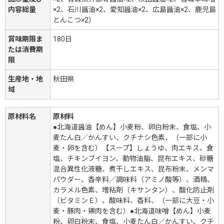
内容総量
×2、石川醤油×2、愛知醤油×2、広島醤油×2、鹿児島
とんこつ×2）
賞味期限ま
180日
たは消費期
限
生産地・地
秋田県
域
原材料名
原材料
●北海道醤油【めん】小麦粉、卵白粉末、食塩、小
麦たん白／かんすい、クチナシ色素、（一部に小
麦・卵を含む）【スープ】しょうゆ、肉エキス、食
塩、チキンブイヨン、動物油脂、昆布エキス、砂糖
混合異性化液糖、煮干しエキス、昆布粉末、メンマ
パウダー、香辛料／調味料（アミノ酸等）、酒精、
カラメル色素、増粘剤（キサンタン）、酸化防止剤
（ビタミンＥ）、酸味料、香料、（一部に大豆・小
麦・豚肉・鶏肉を含む）●北海道味噌【めん】小麦
粉、卵白粉末、食塩、小麦たん白／かんすい、クチ