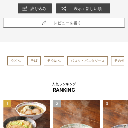
絞り込み
表示：新しい順
レビューを書く
うどん
そば
そうめん
パスタ・パスタソース
その他
人気ランキング
RANKING
1
2
3