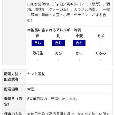
白加水分解物、ごま油／調味料（アミノ酸等）、酒
精、増粘剤（グァーガム）、カラメル色素、（一部
に豚肉・鶏肉・大豆・小麦・ゼラチン・ごまを含
む）
本製品に含まれるアレルギー物質
卵
乳
小麦
そば
含む
含む
含む
-
落花生
えび
かに
くるみ
-
-
-
-
配送方法・
ヤマト運輸
配送業者
配送温度
常温
発送日（目
5営業日以内に発送いたします。
安）
保存の方法
直射日光及び高温多湿を避け、なるべく涼しい所で