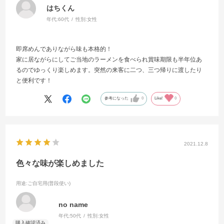
はちくん
年代:
60代
性別:
女性
即席めんでありながら味も本格的！
家に居ながらにしてご当地のラーメンを食べられ賞味期限も半年位あ
るのでゆっくり楽しめます。突然の来客に二つ、三つ帰りに渡したり
と便利です！
参考になった
0
Like!
0
2021.12.8
色々な味が楽しめました
用途
:ご自宅用(普段使い)
no name
年代:
50代
性別:
女性