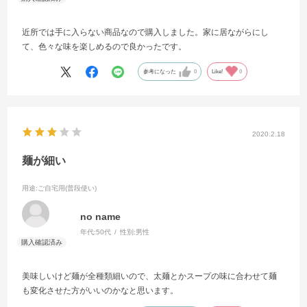
近所では手に入らない商品なので購入しました。家に居ながらにし
て、色々な味を楽しめるので良かったです。
参考になった
0
Like!
0
2020.2.18
麺が細い
用途
:ご自宅用(普段使い)
no name
年代:
50代
性別:
男性
美味しいけど麺が全種類細いので、太麺とかスープの味に合わせて麺
も変化させた方がいいのかなと思います。