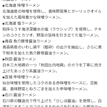
■北海道 味噌ラーメン
北海道産の味噌を使用し、香味野菜等とガーリックオイル
を加えた風味豊かな味噌ラーメン。
■北海道 塩ラーメン
知床らうす海洋深層水の塩（ラウシップ）を使用し、チキ
ンのコクとカツオ、野菜の旨味を引き立てた塩ラーメン。
■青森 魚介豚骨醤油ラーメン
青森県産のいわし焼干（粗砕）の出汁を抽出し、さらに煮
干粉末を加えた魚介豚骨醤油ラーメン。
■秋田 醤油ラーメン
日本三大地鶏の一つ「秋田比内地鶏」のガラを丁寧に炊き
上げたあっさり系醤油ラーメン。
■宮城 辛味噌ラーメン
仙台味噌を使用したコクのある赤味噌をベースに、豆板
醤、香味野菜とねりごまを加えた辛味噌ラーメン。
■石川 醤油ラーメン
石川県の醸造元で作り上げた「ひしほ醤油」を使用し、白
湯系にすることでコクとまろやかさを引き出した醤油ラー