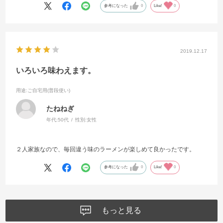
参考になった
0
Like!
0
2019.12.17
いろいろ味わえます。
用途
:ご自宅用(普段使い)
たねねぎ
年代:
50代
性別:
女性
２人家族なので、毎回違う味のラーメンが楽しめて良かったです。
参考になった
0
Like!
0
もっと見る