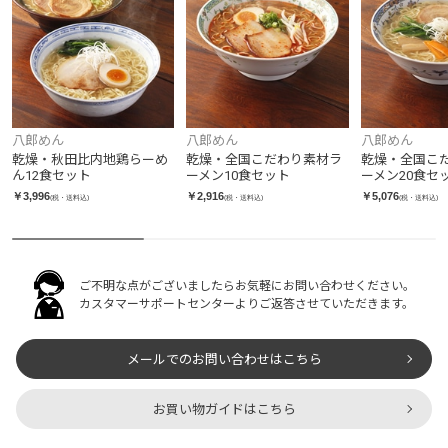
八郎めん
八郎めん
八郎めん
乾燥・秋田比内地鶏らーめ
乾燥・全国こだわり素材ラ
乾燥・全国こ
ん12食セット
ーメン10食セット
ーメン20食セ
￥3,996
￥2,916
￥5,076
(税・送料込)
(税・送料込)
(税・送料込)
ご不明な点がございましたらお気軽にお問い合わせください。
カスタマーサポートセンターよりご返答させていただきます。
メールでのお問い合わせはこちら
お買い物ガイドはこちら