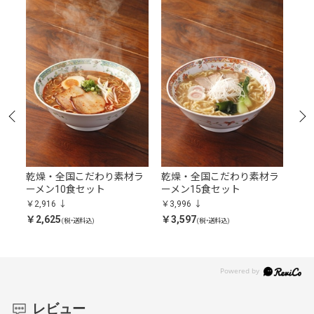
ラ
乾燥・全国こだわり素材ラ
乾燥・全国こだわり素材ラ
乾
ーメン10食セット
ーメン15食セット
ーメ
￥2,916
￥3,996
￥6,
￥2,625
￥3,597
￥5,
(税・送料込)
(税・送料込)
レビュー