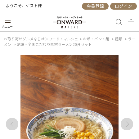
ようこそ、
ゲスト
様
会員登録
ログイン
メニュー
お取り寄せグルメならオンワード・マルシェ
>
お米・パン・麺
>
麺類
>
ラー
メン
>
乾燥・全国こだわり素材ラーメン20食セット