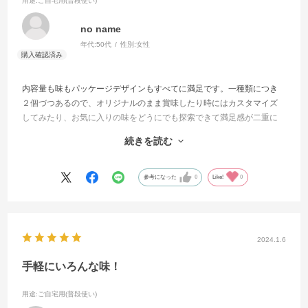
用途
:ご自宅用(普段使い)
no name
年代:
50代
性別:
女性
内容量も味もパッケージデザインもすべてに満足です。一種類につき
２個づつあるので、オリジナルのまま賞味したり時にはカスタマイズ
してみたり、お気に入りの味をどうにでも探索できて満足感が二重に
も三重にも満たされます。ラーメン大好きというより、麺類全般が大
続きを読む
好きで家族全員ご飯党なので、こういう詰め合わせは個人的にですが
何より有り難い！
参考になった
0
Like!
0
2024.1.6
手軽にいろんな味！
用途
:ご自宅用(普段使い)