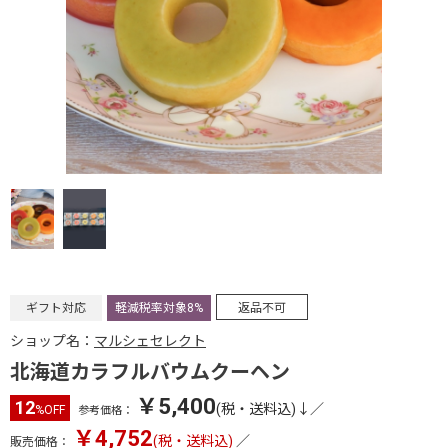
ギフト対応
軽減税率対象8%
返品不可
ショップ名：
マルシェセレクト
北海道カラフルバウムクーヘン
￥5,400
12
(税・送料込)↓
／
%OFF
参考価格：
￥4,752
(税・送料込)
／
販売価格：