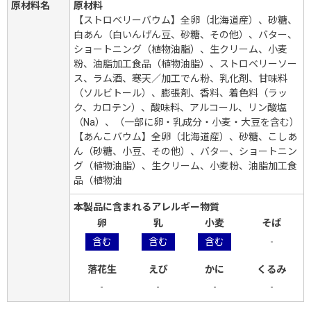
原材料名
原材料
【ストロベリーバウム】全卵（北海道産）、砂糖、
白あん（白いんげん豆、砂糖、その他）、バター、
ショートニング（植物油脂）、生クリーム、小麦
粉、油脂加工食品（植物油脂）、ストロベリーソー
ス、ラム酒、寒天／加工でん粉、乳化剤、甘味料
（ソルビトール）、膨張剤、香料、着色料（ラッ
ク、カロテン）、酸味料、アルコール、リン酸塩
（Na）、（一部に卵・乳成分・小麦・大豆を含む）
【あんこバウム】全卵（北海道産）、砂糖、こしあ
ん（砂糖、小豆、その他）、バター、ショートニン
グ（植物油脂）、生クリーム、小麦粉、油脂加工食
品（植物油
本製品に含まれるアレルギー物質
卵
乳
小麦
そば
含む
含む
含む
-
落花生
えび
かに
くるみ
-
-
-
-