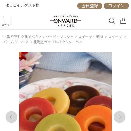
ようこそ、
ゲスト
様
会員登録
ログイン
メニュー
お取り寄せグルメならオンワード・マルシェ
>
スイーツ・果物
>
スイーツ
>
バームクーヘン
>
北海道カラフルバウムクーヘン