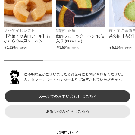
京・宇治茶游
ヤバケイセレクト
銀座千疋屋
茶彩抄【古都
【洋菓子の店ロアール】昔
銀座フルーツクーヘン 16個
ながらの神戸クーヘン
入り (PGS-164)
￥5,184
￥1,620
￥3,564
(税・送料込)
(税・送料込)
(税・送料込)
ご不明な点がございましたらお気軽にお問い合わせください。
カスタマーサポートセンターよりご返答させていただきます。
メールでのお問い合わせはこちら
お買い物ガイドはこちら
ご利用ガイド