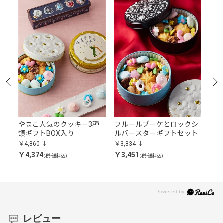
セ
やまこ人気のクッキー3種
フルールブーケとロックシ
ト
類ギフトBOX入り
ルバースターギフトセット
￥4,
￥4,860
￥3,834
￥4,
￥4,374
￥3,451
(税・送料込)
(税・送料込)
レビュー