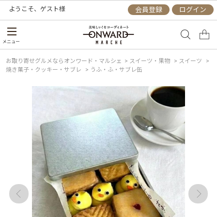
ようこそ、
ゲスト
様
会員登録
ログイン
メニュー
お取り寄せグルメならオンワード・マルシェ
>
スイーツ・果物
>
スイーツ
>
焼き菓子・クッキー・サブレ
>
うふ・ふ・サブレ缶