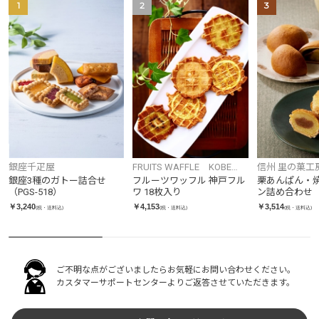
1
2
3
銀座千疋屋
FRUITS WAFFLE KOBE
信州 里の菓工
FRUWA
銀座3種のガトー詰合せ
フルーツワッフル 神戸フル
栗あんぱん・
（PGS-518）
ワ 18枚入り
ン詰め合わせ
￥3,240
￥4,153
￥3,514
(税・送料込)
(税・送料込)
(税・送料込)
ご不明な点がございましたらお気軽にお問い合わせください。
カスタマーサポートセンターよりご返答させていただきます。