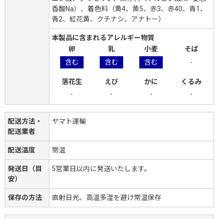
香酸Na）、着色料（黄4、黄5、赤3、赤40、青1、
青2、紅花黄、クチナシ、アナトー）
本製品に含まれるアレルギー物質
卵
乳
小麦
そば
含む
含む
含む
-
落花生
えび
かに
くるみ
-
-
-
-
配送方法・
ヤマト運輸
配送業者
配送温度
常温
発送日（目
5営業日以内に発送いたします。
安）
保存の方法
直射日光、高温多湿を避け常温保存