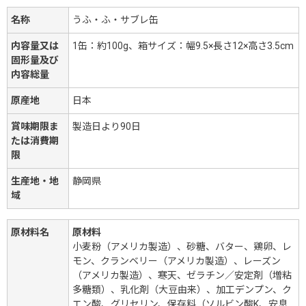
名称
うふ・ふ・サブレ缶
内容量又は
1缶：約100g、箱サイズ：幅9.5×長さ12×高さ3.5cm
固形量及び
内容総量
原産地
日本
賞味期限ま
製造日より90日
たは消費期
限
生産地・地
静岡県
域
原材料名
原材料
小麦粉（アメリカ製造）、砂糖、バター、鶏卵、レ
モン、クランベリー（アメリカ製造）、レーズン
（アメリカ製造）、寒天、ゼラチン／安定剤（増粘
多糖類）、乳化剤（大豆由来）、加工デンプン、ク
エン酸、グリセリン、保存料（ソルビン酸K、安息