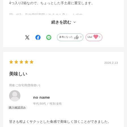
4つ入り2箱なので、ちょっとした手土産に重宝します。
届いて2ヶ月位賞味期限があるのも良かったです。
続きを読む
味も義母から美味しかった?と言われました
参考になった
0
Like!
0
2026.2.13
美味しい
用途
:ご自宅用(普段使い)
no name
年代:
50代
性別:
女性
甘さも程よくサクッとした食感で美味しく頂くことができました。