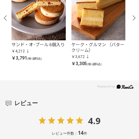
サンド・オ･ブール 6個入り
ケーク・グルマン （バター
グラ
クリーム）
￥4,212
￥3,
￥3,672
￥3,791
￥3,
(税・送料込)
￥3,305
(税・送料込)
レビュー
4.9
14
レビュー件数：
件