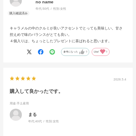
no name
年代:
50代
性別:
女性
キャラメルの中のクルミが良いアクセントでとっても美味しい。甘さ
控えめで味のバランスがとても良い。
４個入りは、ちょっとしたプレゼントに喜ばれると思います。
参考になった
0
Like!
0
2026.5.4
購入して良かったです。
用途
:手土産用
まる
年代:
40代
性別:
女性