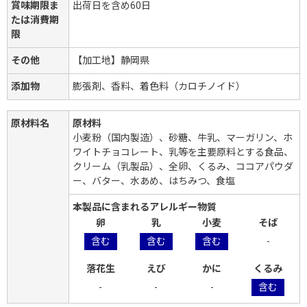
賞味期限ま
出荷日を含め60日
たは消費期
限
その他
【加工地】静岡県
添加物
膨張剤、香料、着色料（カロチノイド）
原材料名
原材料
小麦粉（国内製造）、砂糖、牛乳、マーガリン、ホ
ワイトチョコレート、乳等を主要原料とする食品、
クリーム（乳製品）、全卵、くるみ、ココアパウダ
ー、バター、水あめ、はちみつ、食塩
本製品に含まれるアレルギー物質
卵
乳
小麦
そば
含む
含む
含む
-
落花生
えび
かに
くるみ
-
-
-
含む