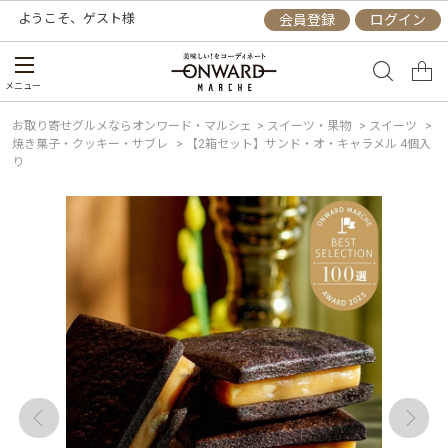
ようこそ、
ゲスト
様
会員登録
ログイン
メニュー
お取り寄せグルメならオンワード・マルシェ
>
スイーツ・果物
>
スイーツ
>
焼き菓子・クッキー・サブレ
>
【2箱セット】サンド・オ・キャラメル 4個入
り