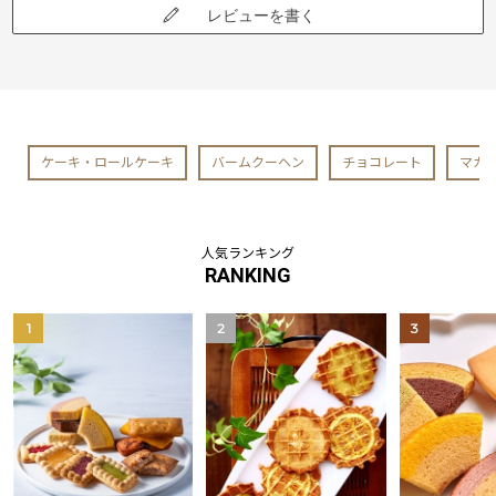
レビューを書く
ケーキ・ロールケーキ
バームクーヘン
チョコレート
マカ
人気ランキング
RANKING
1
2
3