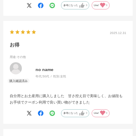
参考になった
0
Like!
0
2025.12.31
お得
用途
:その他
no name
年代:
50代
性別:
女性
自分用とお土産用に購入しました 甘さ控え目で美味しく、お値段も
お手頃でクーポン利用で良い買い物ができました
参考になった
0
Like!
0