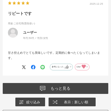
2025.12.25
リピートです
用途
:ご自宅用(普段使い)
ユーザー
年代:
50代
性別:
女性
甘さ控えめでとても美味しいです。定期的に食べたくなってしまいま
す。
参考になった
0
Like!
0
もっと見る
絞り込み
表示：新しい順