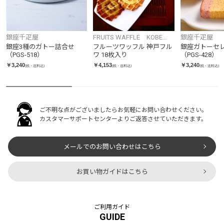
銀座千疋屋
FRUITS WAFFLE KOBE
銀座千疋屋
FRUWA
銀座3種のガトー詰合せ
フルーツワッフル 神戸フル
銀座ガトーセ
（PGS-518）
ワ 18枚入り
（PGS-428）
￥3,240
￥4,153
￥3,240
(税・送料込)
(税・送料込)
(税・送料込)
ご不明な点がございましたらお気軽にお問い合わせください。
カスタマーサポートセンターよりご返答させていただきます。
メールでのお問い合わせはこちら
お買い物ガイドはこちら
ご利用ガイド
GUIDE