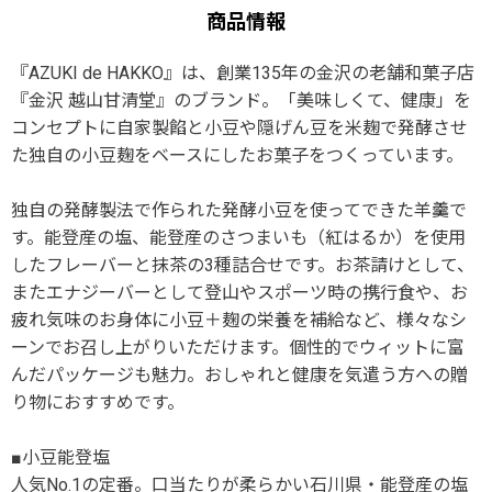
商品情報
『AZUKI de HAKKO』は、創業135年の金沢の老舗和菓子店
『金沢 越山甘清堂』のブランド。「美味しくて、健康」を
コンセプトに自家製餡と小豆や隠げん豆を米麹で発酵させ
た独自の小豆麹をベースにしたお菓子をつくっています。
独自の発酵製法で作られた発酵小豆を使ってできた羊羹で
す。能登産の塩、能登産のさつまいも（紅はるか）を使用
したフレーバーと抹茶の3種詰合せです。お茶請けとして、
またエナジーバーとして登山やスポーツ時の携行食や、お
疲れ気味のお身体に小豆＋麹の栄養を補給など、様々なシ
ーンでお召し上がりいただけます。個性的でウィットに富
んだパッケージも魅力。おしゃれと健康を気遣う方への贈
り物におすすめです。
■小豆能登塩
人気No.1の定番。口当たりが柔らかい石川県・能登産の塩