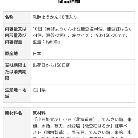
商品詳細
名称
発酵ようかん 10個入り
内容量又は
10個（発酵ようかん小豆能登塩×4個、能登紅はるか
固形量及び
×4個、濃茶×2個）、箱サイズ：190×150×20mm、
内容総量
重量：約600g
原産地
日本
賞味期限ま
出荷日から150日間
たは消費期
限
生産地・地
石川県
域
原材料名
原材料
【小豆能登塩）小豆（北海道産）、てんさい糖、米
麹、水飴、寒天、能登塩【能登紅はるか】紅芋ペー
スト（国内製造）、隠元豆、てんさい糖、米麹、水