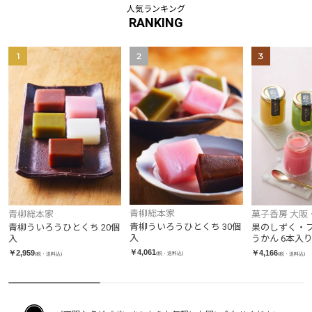
人気ランキング
RANKING
1
2
3
青柳総本家
青柳総本家
菓子香房 大阪
青柳ういろうひとくち 30個
青柳ういろうひとくち 20個
果のしずく・
入
入
うかん 6本入
￥4,061
￥2,959
￥4,166
(税・送料込)
(税・送料込)
(税・送料込)