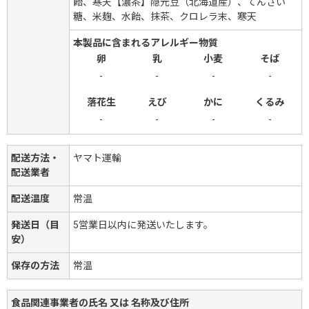
飴、寒天【濃茶】隠元豆（北海道産）、てんさい
糖、米麹、水飴、抹茶、クロレラ末、寒天
本製品に含まれるアレルギー物質
卵
乳
小麦
そば
-
-
-
-
落花生
えび
かに
くるみ
-
-
-
-
配送方法・
ヤマト運輸
配送業者
配送温度
常温
発送日（目
5営業日以内に発送いたします。
安）
保存の方法
常温
食品関連事業者の氏名 又は 名称及び住所