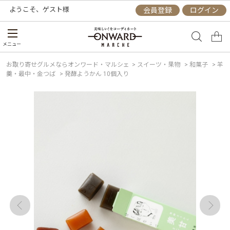
ようこそ、
ゲスト
様
会員登録
ログイン
メニュー
お取り寄せグルメならオンワード・マルシェ
>
スイーツ・果物
>
和菓子
>
羊
羹・最中・金つば
>
発酵ようかん 10個入り