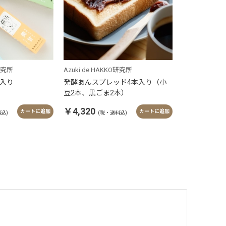
O研究所
Azuki de HAKKO研究所
個入り
発酵あんスプレッド4本入り（小
豆2本、黒ごま2本）
￥4,320
カートに追加
カートに追加
込)
(税・送料込)