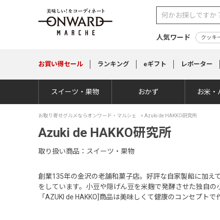
人気ワード
クッキ
お買い得
セール
ランキング
eギフト
レポーター
スイーツ・果物
おかず
お米・
お取り寄せグルメならオンワード・マルシェ
> Azuki de HAKKO研究所
Azuki de HAKKO研究所
取り扱い商品
スイーツ・果物
創業135年の金沢の老舗和菓子店。好評な自家製餡に加え
をしています。小豆や隠げん豆を米麹で発酵させた独自の
「AZUKI de HAKKO]商品は美味しくて健康のコンセプ