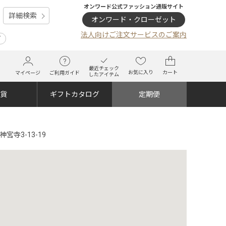
オンワード公式ファッション通販サイト
詳細検索
オンワード・クローゼット
法人向けご注文サービスのご案内
プ
最近チェック
お気に入り
カート
マイページ
ご利用ガイド
したアイテム
雑貨
ギフトカタログ
定期便
神宮寺3-13-19