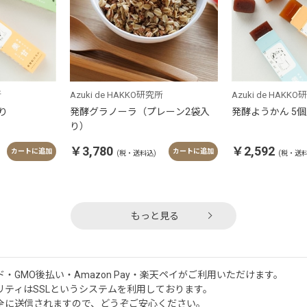
所
Azuki de HAKKO研究所
Azuki de HAKK
り
発酵グラノーラ（プレーン2袋入
発酵ようかん 5
り）
￥3,780
￥2,592
カートに追加
カートに追加
(税・送料込)
(税・送料
もっと見る
GMO後払い・Amazon Pay・楽天ペイがご利用いただけます。
ティはSSLというシステムを利用しております。
全に送信されますので、どうぞご安心ください。