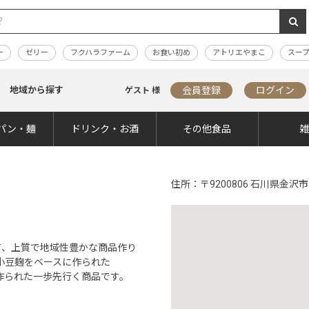
ー
ゼリー
フクハラファーム
お食い初め
アトリエやまこ
スー
地域から探す
会員登録
ログイン
ゲスト 様
パン・麺
ドリンク・お酒
その他食品
住所
〒9200806 石川県金沢市
て、上質で地域性豊かな商品作り
小豆麹をベースに作られた
トで作られた一歩先行く商品です。