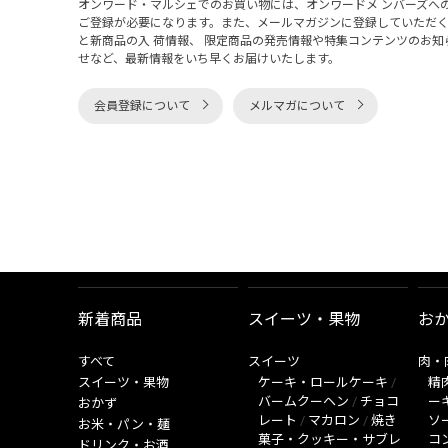
オンワード・マルシェでのお買い物には、オンワードメ ンバーズへ
ご登録が必要になります。また、メールマガジンに登録していただ
と新商品の入 荷情報、 限定商品の発売情報や特集コンテンツのお知
せなど、最新情報をいち早くお届けいたします。
会員登録について
メルマガについて
新着商品
スイーツ・果物
お
すべて
スイーツ
肉・
スイーツ・果物
ケーキ・ロールケーキ
/
精
バームクーヘン
/
チョコ
ー
おかず
レート
/
マカロン
/
焼き
ソ
お米・パン・麺
菓子・クッキー・サブレ
コ
ドリンク・お酒