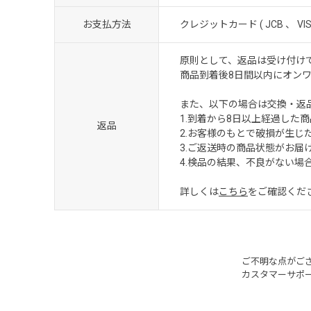
お支払方法
クレジットカード ( JCB 、 V
原則として、返品は受け付け
商品到着後8日間以内にオン
また、以下の場合は交換・返
1.到着から8日以上経過した商
返品
2.お客様のもとで破損が生じ
3.ご返送時の商品状態がお
4.検品の結果、不良がない場
詳しくは
こちら
をご確認くだ
ご不明な点がご
カスタマーサポ