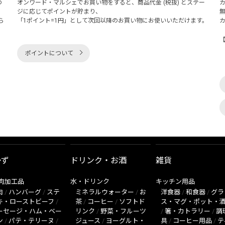
の
オンワード・マルシェでお買い物をすると、商品代金 (税抜) とステー
く
ジに応じてポイントが貯まり、
ら
「1ポイント=1円」として次回以降のお買い物にお使いいただけます。
ポイントについて
かず
ドリンク・お酒
雑貨
肉加工品
水・ドリンク
キッチン用品
肉
/
ハンバーグ
/
ステ
ミネラルウォーター
/
お
洋食器
/
和食器
/
グラ
キ・ローストビーフ
/
茶
/
コーヒー
/
ソフトド
ス・マグ・ポット・
ーセージ・ハム・ベー
リンク
/
野菜・フルーツ
/
箸・カトラリー
/
調
ン
/
パテ・テリーヌ
/
ジュース
/
ヨーグルト・
具
/
コーヒー用品
/
テ