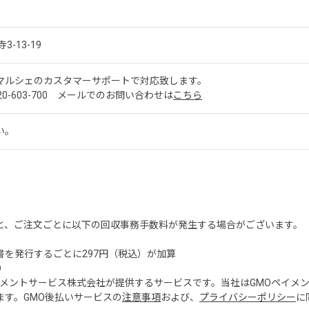
3-13-19
マルシェのカスタマーサポートで対応致します。
0-603-700 メールでのお問い合わせは
こちら
い。
。
。
と、ご注文ごとに以下の回収事務手数料が発生する場合がございます。
を発行するごとに297円（税込）が加算
）
ペイメントサービス株式会社が提供するサービスです。当社はGMOペイメ
ます。GMO後払いサービスの
注意事項
および、
プライバシーポリシー
に