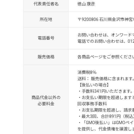
代表責任者名
徳山 康彦
所在地
〒9200806 石川県金沢市神宮寺
お問い合わせは、オンワード
電話番号
電話でのお問い合わせは、012
販売価格
各商品ページをご参照くださ
消費税8％
送料： 販売価格に含まれます
【後払いの場合】
・手数料341円いただきます
商品代金以外の
・お支払い期限を超過します
必要料金
回収事務手数料
・お支払期限を超過し、請求書
・最大3回、合計891円（税込
・「GMO後払い」はGMO
を提供し、代金債権を譲渡し