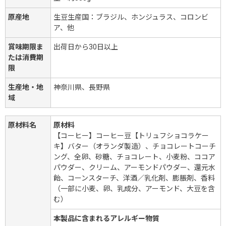
原産地
生豆生産国：ブラジル、ホンジュラス、コロンビ
ア、他
賞味期限ま
出荷日から30日以上
たは消費期
限
生産地・地
神奈川県、長野県
域
原材料名
原材料
【コーヒー】コーヒー豆【トリュフショコラケー
キ】バター（オランダ製造）、チョコレートコーチ
ング、全卵、砂糖、チョコレート、小麦粉、ココア
パウダー、クリーム、アーモンドパウダー、還元水
飴、コーンスターチ、洋酒／乳化剤、膨脹剤、香料
（一部に小麦、卵、乳成分、アーモンド、大豆を含
む）
本製品に含まれるアレルギー物質