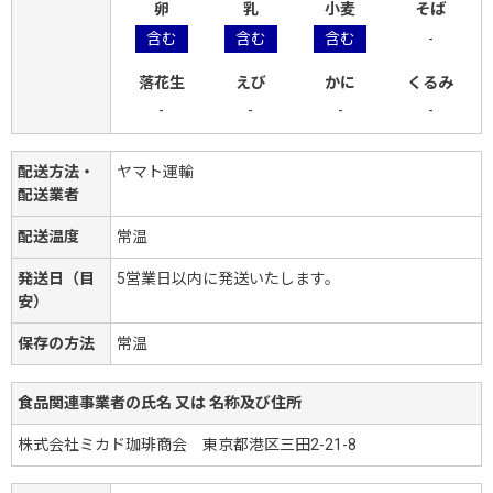
卵
乳
小麦
そば
含む
含む
含む
-
落花生
えび
かに
くるみ
-
-
-
-
配送方法・
ヤマト運輸
配送業者
配送温度
常温
発送日（目
5営業日以内に発送いたします。
安）
保存の方法
常温
食品関連事業者の氏名 又は 名称及び住所
株式会社ミカド珈琲商会 東京都港区三田2-21-8