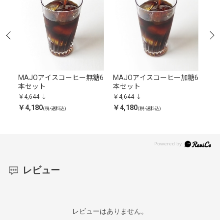
ヒ
MAJOアイスコーヒー無糖6
MAJOアイスコーヒー加糖6
MA
豆
本セット
本セット
本
￥4,644
￥4,644
￥4,
￥4,180
￥4,180
￥4,
(税・送料込)
(税・送料込)
レビュー
レビューはありません。