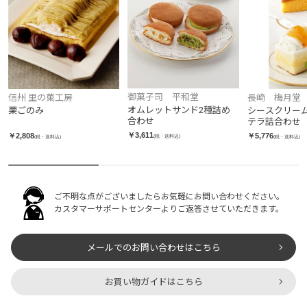
御菓子司 平和堂
信州 里の菓工房
長崎 梅月堂
オムレットサンド2種詰め
栗ごのみ
シースクリー
合わせ
テラ詰合わせ
￥3,611
￥2,808
￥5,776
(税・送料込)
(税・送料込)
(税・送料込)
ご不明な点がございましたらお気軽にお問い合わせください。
カスタマーサポートセンターよりご返答させていただきます。
メールでのお問い合わせはこちら
お買い物ガイドはこちら