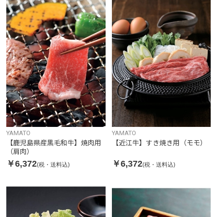
YAMATO
YAMATO
【鹿児島県産黒毛和牛】焼肉用
【近江牛】すき焼き用（モモ）
（肩肉）
￥6,372
￥6,372
(税・送料込)
(税・送料込)