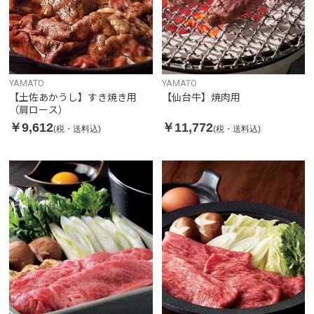
YAMATO
YAMATO
【土佐あかうし】すき焼き用
【仙台牛】焼肉用
（肩ロース）
￥9,612
￥11,772
(税・送料込)
(税・送料込)