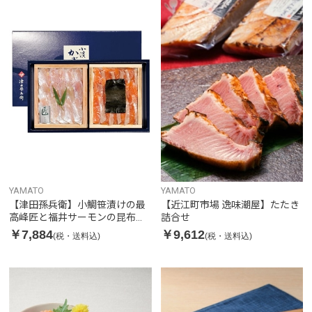
YAMATO
YAMATO
【津田孫兵衛】小鯛笹漬けの最
【近江町市場 逸味潮屋】たたき
高峰匠と福井サーモンの昆布締
詰合せ
め
￥7,884
￥9,612
(税・送料込)
(税・送料込)