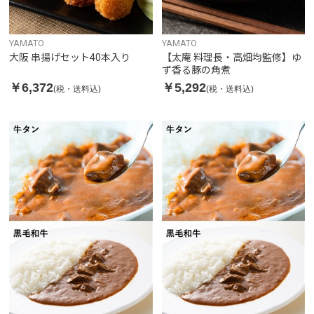
YAMATO
YAMATO
大阪 串揚げセット40本入り
【太庵 料理長・高畑均監修】ゆ
ず香る豚の角煮
￥6,372
￥5,292
(税・送料込)
(税・送料込)