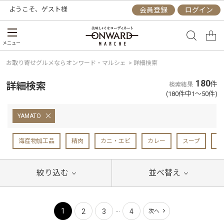
ようこそ、
ゲスト
様
会員登録
ログイン
メニュー
お取り寄せグルメならオンワード・マルシェ
>
詳細検索
180
詳細検索
件
検索結果
(180件中1～50件)
YAMATO
海産物加工品
精肉
カニ・エビ
カレー
スープ
バ
絞り込む
並べ替え
...
1
2
3
4
次へ