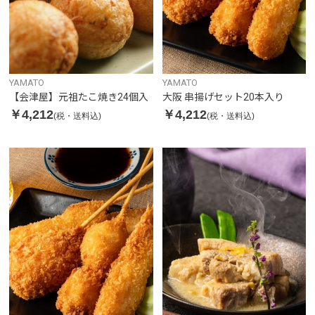
YAMATO
YAMATO
【会津屋】元祖たこ焼き24個入
大阪 串揚げセット20本入り
￥4,212
￥4,212
(税・送料込)
(税・送料込)