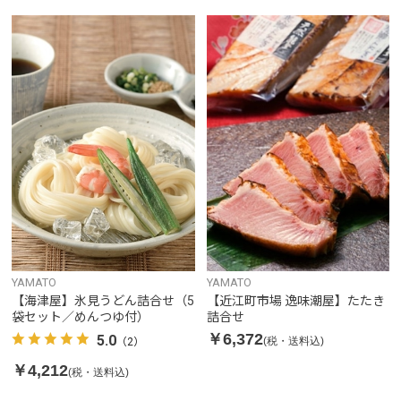
YAMATO
YAMATO
【海津屋】氷見うどん詰合せ（5
【近江町市場 逸味潮屋】たたき
袋セット／めんつゆ付）
詰合せ
￥6,372
5.0
(税・送料込)
（2）
￥4,212
(税・送料込)