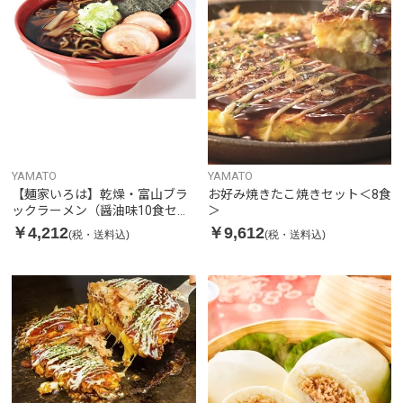
YAMATO
YAMATO
【麺家いろは】乾燥・富山ブラ
お好み焼きたこ焼きセット＜8食
ックラーメン（醤油味10食セッ
＞
ト）
￥4,212
￥9,612
(税・送料込)
(税・送料込)