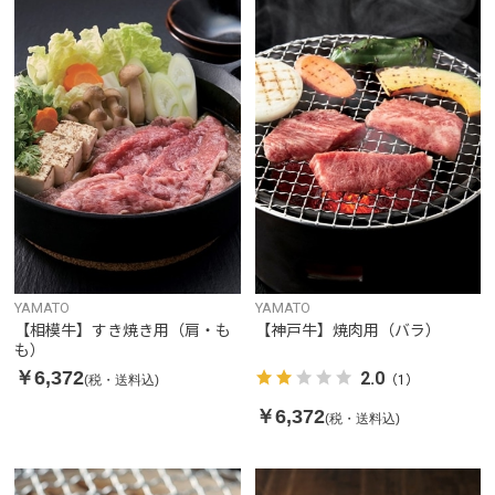
YAMATO
YAMATO
【相模牛】すき焼き用（肩・も
【神戸牛】焼肉用（バラ）
も）
￥6,372
2.0
(税・送料込)
（1）
￥6,372
(税・送料込)