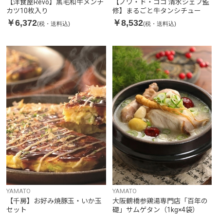
【洋食屋Revo】黒毛和牛メンチ
【ノワ・ド・ココ 清水シェフ監
カツ10枚入り
修】まるごと牛タンシチュー
￥6,372
￥8,532
(税・送料込)
(税・送料込)
YAMATO
YAMATO
【千房】お好み焼豚玉・いか玉
大阪鶴橋参鶏湯専門店「百年の
セット
礎」サムゲタン（1kg×4袋）