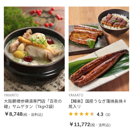
YAMATO
YAMATO
大阪鶴橋参鶏湯専門店「百年の
【鰻楽】国産うなぎ蒲焼長焼 4
礎」サムゲタン（1kg×3袋）
尾入リ
￥8,748
4.3
(税・送料込)
（3）
￥11,772
(税・送料込)