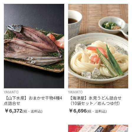
YAMATO
YAMATO
【山下水産】おまかせ干物4種4
【海津屋】氷見うどん詰合せ
点詰合せ
（10袋セット／めんつゆ付）
￥6,372
￥6,696
(税・送料込)
(税・送料込)