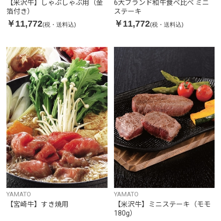
【米沢牛】しゃぶしゃぶ用（金
6大ブランド和牛食べ比べ ミニ
箔付き）
ステーキ
￥11,772
￥11,772
(税・送料込)
(税・送料込)
YAMATO
YAMATO
【宮崎牛】すき焼用
【米沢牛】ミニステーキ（モモ
180g）