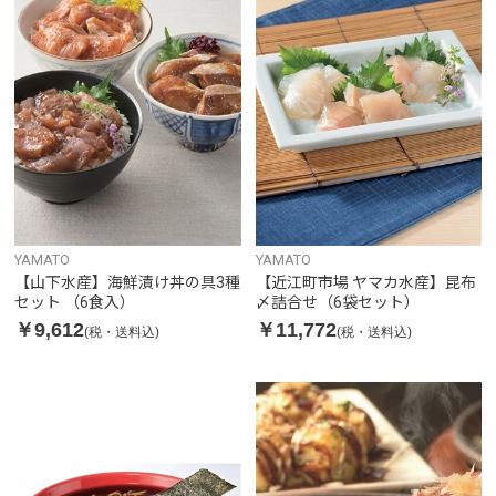
YAMATO
YAMATO
【山下水産】海鮮漬け丼の具3種
【近江町市場 ヤマカ水産】昆布
セット （6食入）
〆詰合せ（6袋セット）
￥9,612
￥11,772
(税・送料込)
(税・送料込)