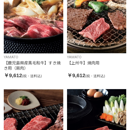
YAMATO
YAMATO
【鹿児島県産黒毛和牛】すき焼
【上州牛】焼肉用
き用（肩肉）
￥9,612
￥9,612
(税・送料込)
(税・送料込)