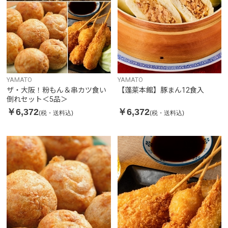
YAMATO
YAMATO
ザ・大阪！粉もん＆串カツ食い
【蓬莱本館】豚まん12食入
倒れセット＜5品＞
￥6,372
￥6,372
(税・送料込)
(税・送料込)