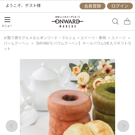
ようこそ、
ゲスト
様
会員登録
ログイン
メニュー
お取り寄せグルメならオンワード・マルシェ
>
スイーツ・果物
>
スイーツ
>
バームクーヘン
>
【MIYABI'S バウムクーヘン】ホールバウム3本入りギフトセ
ット