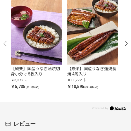
用
【鰻楽】国産うなぎ蒲焼切
【鰻楽】国産うなぎ蒲焼長
神
身小分け 5枚入り
焼 4尾入リ
ー
￥6,372
￥11,772
￥4,
￥5,735
￥10,595
￥3,
(税・送料込)
(税・送料込)
レビュー