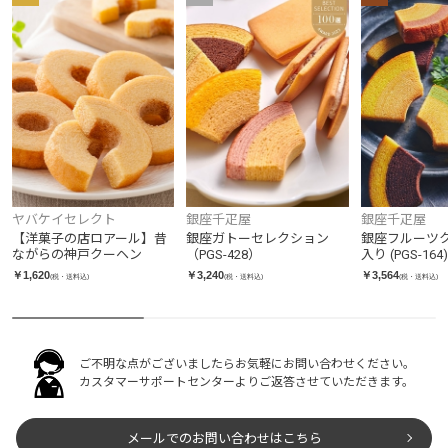
ヤバケイセレクト
銀座千疋屋
銀座千疋屋
【洋菓子の店ロアール】昔
銀座ガトーセレクション
銀座フルーツク
ながらの神戸クーヘン
（PGS-428）
入り (PGS-164)
￥1,620
￥3,240
￥3,564
(税・送料込)
(税・送料込)
(税・送料込)
ご不明な点がございましたらお気軽にお問い合わせください。
カスタマーサポートセンターよりご返答させていただきます。
メールでのお問い合わせはこちら