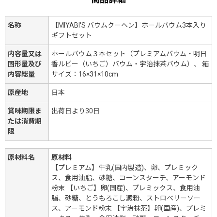
名称
【MIYABI'S バウムクーヘン】ホールバウム3本入り
ギフトセット
内容量又は
ホールバウム３本セット（プレミアムバウム・明日
固形量及び
香ルビー（いちご）バウム・宇治抹茶バウム）、 箱
内容総量
サイズ：16×31×10cm
原産地
日本
賞味期限ま
出荷日より30日
たは消費期
限
原材料名
原材料
【プレミアム】牛乳(国内製造)、卵、プレミック
ス、食用油脂、砂糖、コーンスターチ、アーモンド
粉末 【いちご】卵(国産)、プレミックス、食用油
脂、砂糖、とうもろこし澱粉、ストロベリーソー
ス、アーモンド粉末 【宇治抹茶】卵(国産)、プレミ