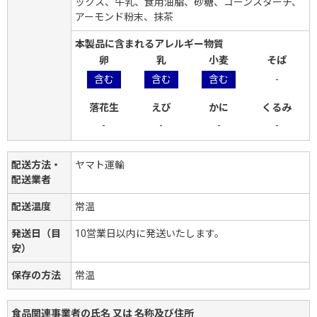
ックス、牛乳、食用油脂、砂糖、コーンスターチ、
アーモンド粉末、抹茶
本製品に含まれるアレルギー物質
卵
乳
小麦
そば
含む
含む
含む
-
落花生
えび
かに
くるみ
-
-
-
-
配送方法・
ヤマト運輸
配送業者
配送温度
常温
発送日（目
10営業日以内に発送いたします。
安）
保存の方法
常温
食品関連事業者の氏名 又は 名称及び住所