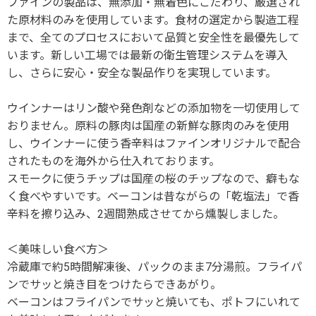
ファインの製品は、無添加・無着色にこだわり、厳選され
た原材料のみを使用しています。食材の選定から製造工程
まで、全てのプロセスにおいて品質と安全性を最優先して
います。新しい工場では最新の衛生管理システムを導入
し、さらに安心・安全な製品作りを実現しています。
ウインナーはリン酸や発色剤などの添加物を一切使用して
おりません。原料の豚肉は国産の新鮮な豚肉のみを使用
し、ウインナーに使う香辛料はファインオリジナルで配合
されたものを海外から仕入れております。
スモークに使うチップは国産の桜のチップなので、癖もな
く食べやすいです。ベーコンは昔ながらの「乾塩法」で香
辛料を擦り込み、2週間熟成させてから燻製しました。
＜美味しい食べ方＞
冷蔵庫で約5時間解凍後、パックのまま7分湯煎。フライパ
ンでサッと焼き目をつけたらできあがり。
ベーコンはフライパンでサッと焼いても、ポトフにいれて