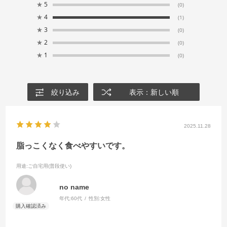
★
5
(0)
★
4
(1)
★
3
(0)
★
2
(0)
★
1
(0)
絞り込み
表示：新しい順
2025.11.28
脂っこくなく食べやすいです。
用途
:ご自宅用(普段使い)
no name
年代:
60代
性別:
女性