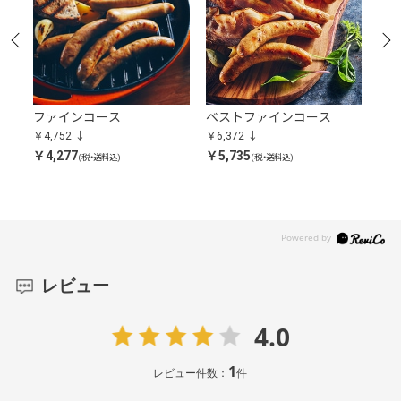
ッ
ファインコース
ベストファインコース
ま
￥4,752
￥6,372
￥9,
￥4,277
￥5,735
￥8,
(税・送料込)
(税・送料込)
レビュー
4.0
1
レビュー件数：
件