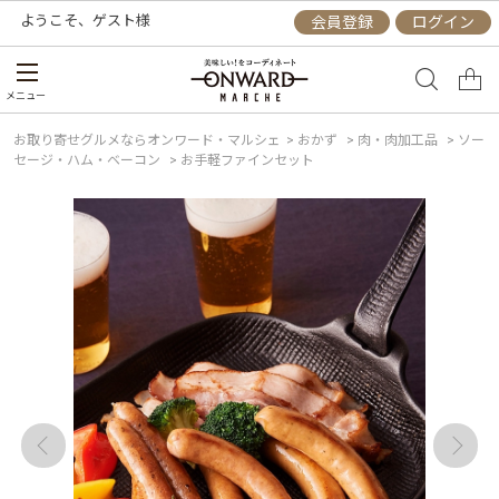
ようこそ、
ゲスト
様
会員登録
ログイン
メニュー
お取り寄せグルメならオンワード・マルシェ
>
おかず
>
肉・肉加工品
>
ソー
セージ・ハム・ベーコン
>
お手軽ファインセット