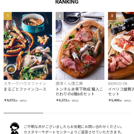
RANKING
1
2
3
スモークハウスファイン
唐津くん煙工房
IBERICO-YA
まるごとファインコース
トンネル氷零下熟成 職人こ
イベリコ屋贅
だわりの6種8点セット
セット
￥9,072
￥6,372
￥5,400
(税・送料込)
(税・送料込)
(税・送料込)
ご不明な点がございましたらお気軽にお問い合わせください。
カスタマーサポートセンターよりご返答させていただきます。