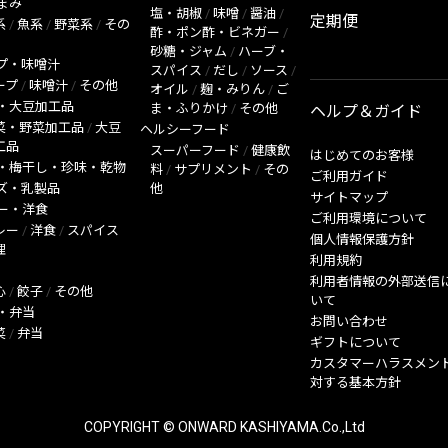
まみ
塩・胡椒
/
味噌
/
醤油
/
定期便
系
/
魚系
/
野菜系
/
その
酢・ポン酢・ビネガー
/
砂糖・ジャム
/
ハーブ・
プ・味噌汁
スパイス
/
だし
/
ソース
/
ープ
/
味噌汁
/
その他
オイル
/
麹・みりん
/
ご
・大豆加工品
ま・ふりかけ
/
その他
ヘルプ＆ガイド
菜・野菜加工品
/
大豆
ヘルシーフード
工品
スーパーフード
/
健康飲
はじめてのお客様
・梅干し・珍味・乾物
料
/
サプリメント
/
その
ご利用ガイド
ズ・乳製品
他
サイトマップ
ー・洋食
ご利用環境について
レー
/
洋食
/
スパイス
個人情報保護方針
理
利用規約
利用者情報の外部送信
心
/
餃子
/
その他
いて
・弁当
お問い合わせ
菜
/
弁当
ギフトについて
カスタマーハラスメン
対する基本方針
COPYRIGHT © ONWARD KASHIYAMA.Co.,Ltd