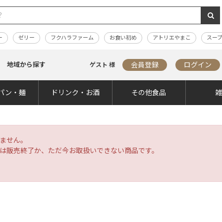
ー
ゼリー
フクハラファーム
お食い初め
アトリエやまこ
スー
地域から探す
会員登録
ログイン
ゲスト 様
パン・麺
ドリンク・お酒
その他食品
ません。
は販売終了か、ただ今お取扱いできない商品です。