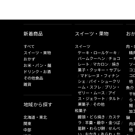
新着商品
スイーツ・果物
お
すべて
スイーツ
肉・
スイーツ・果物
ケーキ・ロールケーキ
/
精
バームクーヘン
/
チョコ
ー
おかず
レート
/
マカロン
/
焼き
ソ
お米・パン・麺
菓子・クッキー・サブレ
コ
ドリンク・お酒
/
マドレーヌ・フィナン
コ
その他食品
シェ
/
パイ・シュークリ
他
雑貨
ーム・スフレ
/
プリン・
魚介
ゼリー・ムース
/
アイ
干
ス・ジェラート
/
タルト
/
ら
地域から探す
栗菓子
/
その他
鰻
和菓子
加
饅頭・どら焼き
/
カステ
北海道・東北
鍋
ラ
/
羊羹・最中・金つば
/
関東
肉
葛餅・わらび餅
/
せんべ
他
中部
い
/
おかき・あられ・か