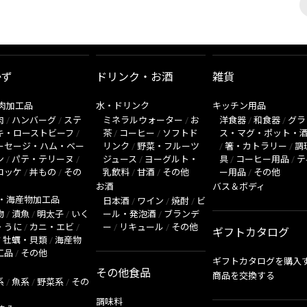
かず
ドリンク・お酒
雑貨
肉加工品
水・ドリンク
キッチン用品
肉
/
ハンバーグ
/
ステ
ミネラルウォーター
/
お
洋食器
/
和食器
/
グラ
キ・ローストビーフ
/
茶
/
コーヒー
/
ソフトド
ス・マグ・ポット・
ーセージ・ハム・ベー
リンク
/
野菜・フルーツ
/
箸・カトラリー
/
調
ン
/
パテ・テリーヌ
/
ジュース
/
ヨーグルト・
具
/
コーヒー用品
/
テ
ロッケ
/
丼もの
/
その
乳飲料
/
甘酒
/
その他
ー用品
/
その他
お酒
バス＆ボディ
・海産物加工品
日本酒
/
ワイン
/
焼酎
/
ビ
物
/
漬魚
/
明太子
/
いく
ール・発泡酒
/
ブランデ
・うに
/
カニ・エビ
/
ー
/
リキュール
/
その他
ギフトカタログ
/
牡蠣・貝類
/
海産物
工品
/
その他
ギフトカタログを購入
その他食品
商品を交換する
系
/
魚系
/
野菜系
/
その
調味料