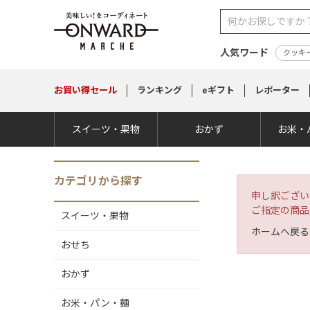
人気ワード
クッキ
お買い得
セール
ランキング
eギフト
レポーター
スイーツ・果物
おかず
お米・
カテゴリから探す
申し訳ござい
ご指定の商品
スイーツ・果物
ホームへ戻る
おせち
おかず
お米・パン・麺