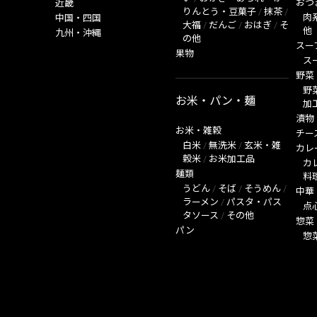
おつ
近畿
りんとう・豆菓子
/
抹茶
/
肉
中国・四国
大福
/
だんご
/
おはぎ
/
そ
他
九州・沖縄
の他
スー
果物
ス
野菜
野
お米・パン・麺
加
漬物
お米・雑穀
チー
白米
/
無洗米
/
玄米・雑
カレ
穀米
/
お米加工品
カ
麺類
料
うどん
/
そば
/
そうめん
/
中華
ラーメン
/
パスタ・パス
点
タソース
/
その他
惣菜
パン
惣