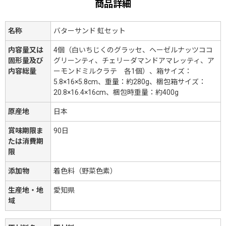
商品詳細
名称
バターサンド 虹セット
内容量又は
4個（白いちじくのグラッセ、ヘーゼルナッツココ
固形量及び
グリーンティ、チェリーダマンドアマレッティ、ア
内容総量
ーモンドミルクラテ 各1個）、箱サイズ：
5.8×16×5.8cm、重量：約280g、梱包箱サイズ：
20.8×16.4×16cm、梱包時重量：約400g
原産地
日本
賞味期限ま
90日
たは消費期
限
添加物
着色料（野菜色素）
生産地・地
愛知県
域