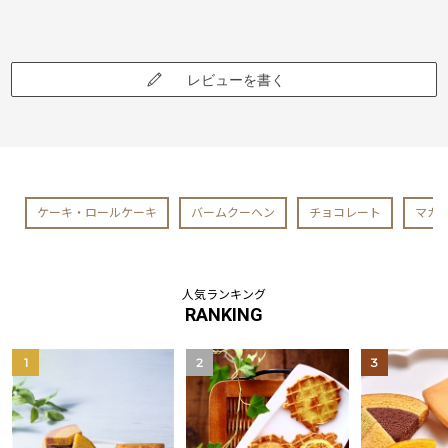
レビューを書く
ケーキ・ロールケーキ
バームクーヘン
チョコレート
マカ
人気ランキング
RANKING
1
2
3