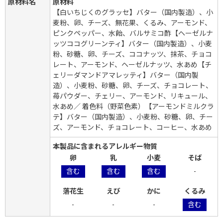
原材料名
原材料
【白いちじくのグラッセ】バター（国内製造）、小
麦粉、卵、チーズ、無花果、くるみ、アーモンド、
ピンクペッパー、水飴、バルサミコ酢【ヘーゼルナ
ッツココグリーンティ】バター（国内製造）、小麦
粉、砂糖、卵、チーズ、ココナッツ、抹茶、チョコ
レート、アーモンド、ヘーゼルナッツ、水あめ【チ
ェリーダマンドアマレッティ】バター（国内製
造）、小麦粉、砂糖、卵、チーズ、チョコレート、
苺パウダー、チェリー、アーモンド、リキュール、
水あめ／ 着色料（野菜色素）【アーモンドミルクラ
テ】バター（国内製造）、小麦粉、砂糖、卵、チー
ズ、アーモンド、チョコレート、コーヒー、水あめ
本製品に含まれるアレルギー物質
卵
乳
小麦
そば
含む
含む
含む
-
落花生
えび
かに
くるみ
-
-
-
含む