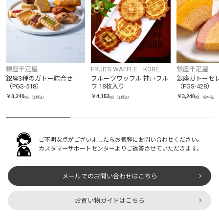
銀座千疋屋
FRUITS WAFFLE KOBE
銀座千疋屋
FRUWA
銀座3種のガトー詰合せ
フルーツワッフル 神戸フル
銀座ガトーセ
（PGS-518）
ワ 18枚入り
（PGS-428）
￥3,240
￥4,153
￥3,240
(税・送料込)
(税・送料込)
(税・送料込)
ご不明な点がございましたらお気軽にお問い合わせください。
カスタマーサポートセンターよりご返答させていただきます。
メールでのお問い合わせはこちら
お買い物ガイドはこちら