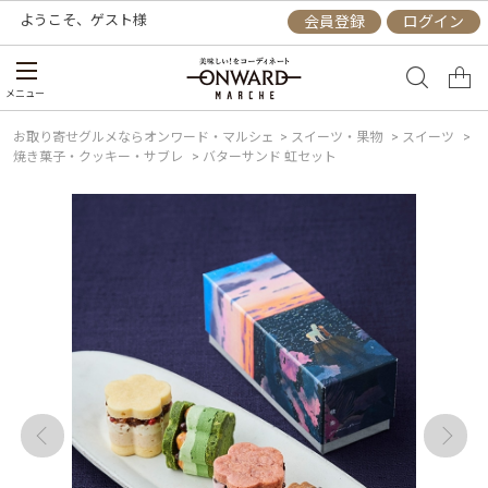
ようこそ、
ゲスト
様
会員登録
ログイン
メニュー
お取り寄せグルメならオンワード・マルシェ
>
スイーツ・果物
>
スイーツ
>
焼き菓子・クッキー・サブレ
>
バターサンド 虹セット