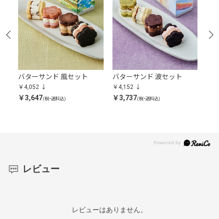
バターサンド 風セット
バターサンド 波セット
サブ
￥4,052
￥4,152
￥3,
￥3,647
￥3,737
￥3,
(税・送料込)
(税・送料込)
レビュー
レビューはありません。