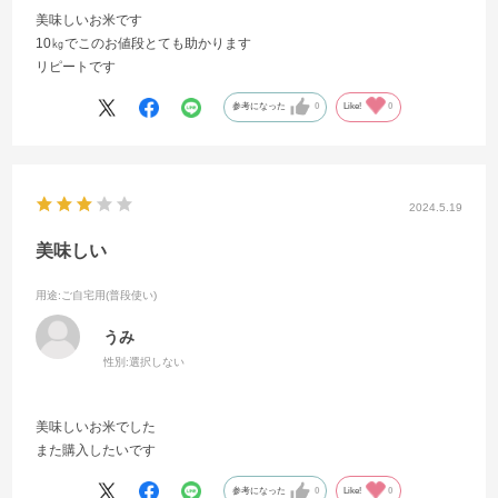
美味しいお米です
10㎏でこのお値段とても助かります
リピートです
参考になった
0
Like!
0
2024.5.19
美味しい
用途
:ご自宅用(普段使い)
うみ
性別:
選択しない
美味しいお米でした
また購入したいです
参考になった
0
Like!
0