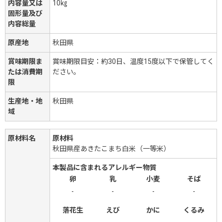
内容量又は
10㎏
固形量及び
内容総量
原産地
秋田県
賞味期限ま
賞味期限目安：約30日、温度15度以下で保管してく
たは消費期
ださい。
限
生産地・地
秋田県
域
原材料名
原材料
秋田県産あきたこまち白米（一等米）
本製品に含まれるアレルギー物質
卵
乳
小麦
そば
-
-
-
-
落花生
えび
かに
くるみ