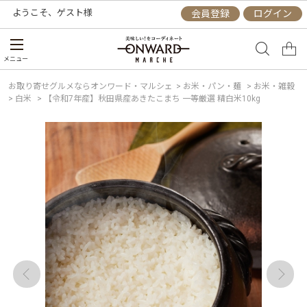
ようこそ、
ゲスト
様
会員登録
ログイン
メニュー
お取り寄せグルメならオンワード・マルシェ
>
お米・パン・麺
>
お米・雑穀
>
白米
>
【令和7年産】秋田県産あきたこまち 一等厳選 精白米10kg