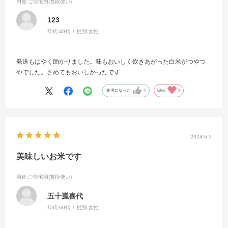
用途
:ご自宅用(普段使い)
123
年代:
40代
性別:
女性
発送もはやく助かりました。味もおいしく炊きあがった白米がつやつ
やでした。さめてもおいしかったです
参考になった
0
Like!
0
2024.6.3
美味しいお米です
用途
:ご自宅用(普段使い)
五十嵐喜代
年代:
60代
性別:
女性