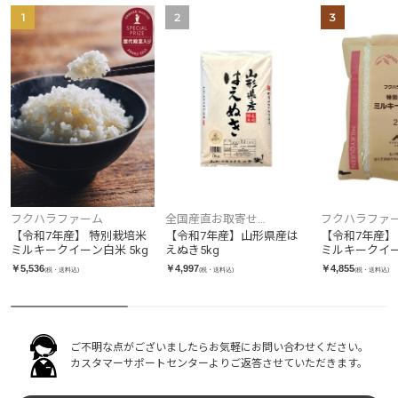
1
2
3
フクハラファーム
全国産直お取寄せ
フクハラファ
TOKKA（トッカ）
【令和7年産】 特別栽培米
【令和7年産】山形県産は
【令和7年産】
ミルキークイーン白米 5kg
えぬき5kg
ミルキークイ
2kg×2袋
￥5,536
￥4,997
￥4,855
(税・送料込)
(税・送料込)
(税・送料込)
ご不明な点がございましたらお気軽にお問い合わせください。
カスタマーサポートセンターよりご返答させていただきます。