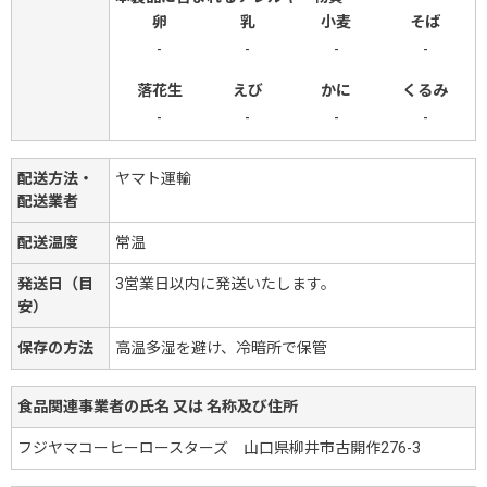
卵
乳
小麦
そば
-
-
-
-
落花生
えび
かに
くるみ
-
-
-
-
配送方法・
ヤマト運輸
配送業者
配送温度
常温
発送日（目
3営業日以内に発送いたします。
安）
保存の方法
高温多湿を避け、冷暗所で保管
食品関連事業者の氏名 又は 名称及び住所
フジヤマコーヒーロースターズ 山口県柳井市古開作276-3