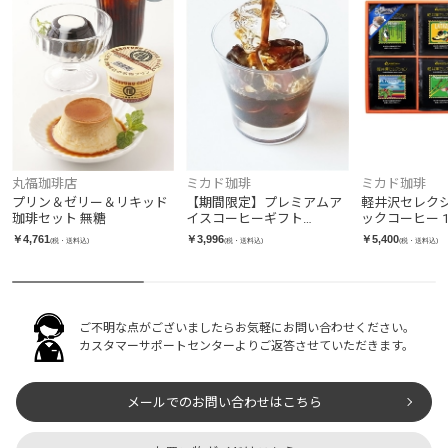
丸福珈琲店
ミカド珈琲
ミカド珈琲
プリン＆ゼリー＆リキッド
【期間限定】プレミアムア
軽井沢セレクシ
珈琲セット 無糖
イスコーヒーギフト
ックコーヒー 
（720ml×2本）
￥4,761
￥3,996
￥5,400
(税・送料込)
(税・送料込)
(税・送料込)
ご不明な点がございましたらお気軽にお問い合わせください。
カスタマーサポートセンターよりご返答させていただきます。
メールでのお問い合わせはこちら