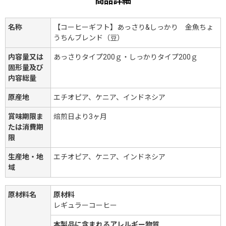
商品詳細
名称
【コーヒーギフト】あっさり&しっかり 金魚ちょ
うちんブレンド（豆）
内容量又は
あっさりタイプ200ｇ・しっかりタイプ200ｇ
固形量及び
内容総量
原産地
エチオピア、ケニア、インドネシア
賞味期限ま
焙煎日より3ヶ月
たは消費期
限
生産地・地
エチオピア、ケニア、インドネシア
域
原材料名
原材料
レギュラーコーヒー
本製品に含まれるアレルギー物質