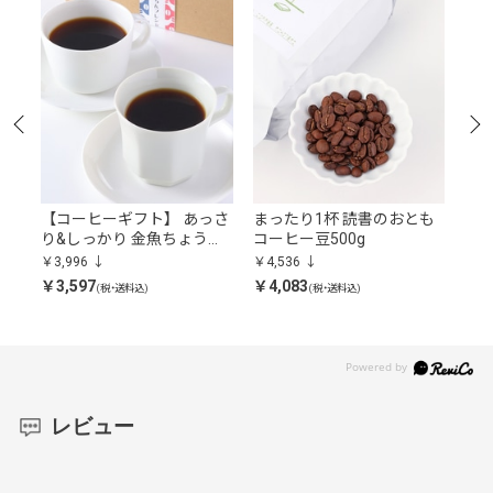
金
【コーヒーギフト】 あっさ
まったり1杯 読書のおとも
おや
外
り&しっかり 金魚ちょうち
コーヒー豆500g
ンレ
んブレンド（粉）
￥3,996
￥4,536
￥4,
￥3,597
￥4,083
￥4,
(税・送料込)
(税・送料込)
レビュー