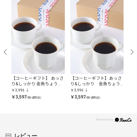
金
【コーヒーギフト】 あっさ
【コーヒーギフト】あっさ
まっ
外
り&しっかり 金魚ちょうち
り&しっかり 金魚ちょう
コー
んブレンド（粉）
ちんブレンド（豆）
￥3,996
￥3,996
￥4,
￥3,597
￥3,597
￥4,
(税・送料込)
(税・送料込)
レビュー