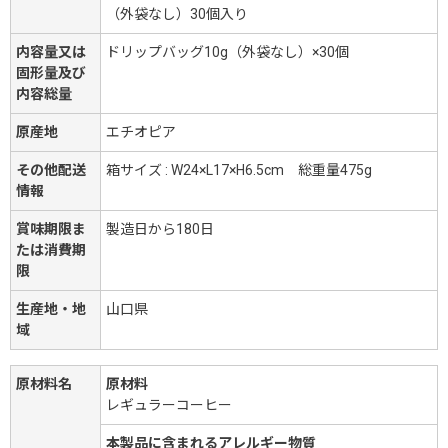
（外袋なし）30個入り
内容量又は
ドリップバッグ10g（外袋なし）×30個
固形量及び
内容総量
原産地
エチオピア
その他配送
箱サイズ : W24×L17×H6.5cm 総重量475g
情報
賞味期限ま
製造日から180日
たは消費期
限
生産地・地
山口県
域
原材料名
原材料
レギュラーコーヒー
本製品に含まれるアレルギー物質