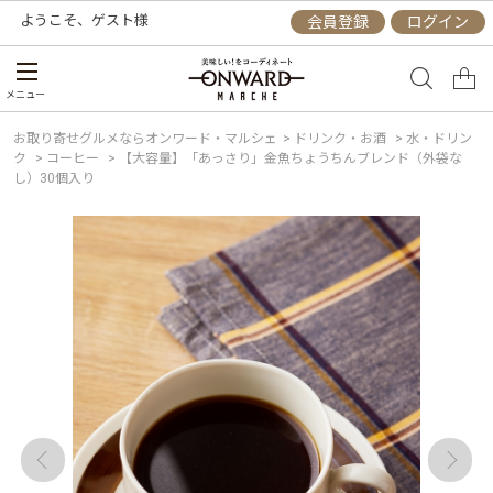
ようこそ、
ゲスト
様
会員登録
ログイン
メニュー
お取り寄せグルメならオンワード・マルシェ
>
ドリンク・お酒
>
水・ドリン
ク
>
コーヒー
>
【大容量】「あっさり」金魚ちょうちんブレンド（外袋な
し）30個入り