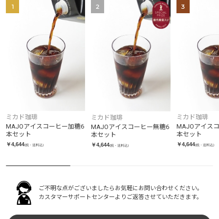
1
2
3
ミカド珈琲
ミカド珈琲
ミカド珈琲
MAJOアイスコーヒー加糖6
MAJOアイス
MAJOアイスコーヒー無糖6
本セット
本セット
本セット
￥4,644
￥4,644
￥4,644
(税・送料込)
(税・送料込)
(税・送料込)
ご不明な点がございましたらお気軽にお問い合わせください。
カスタマーサポートセンターよりご返答させていただきます。