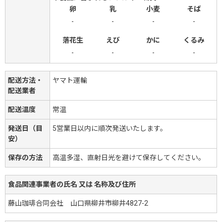
卵
乳
小麦
そば
-
-
-
-
落花生
えび
かに
くるみ
-
-
-
-
配送方法・
ヤマト運輸
配送業者
配送温度
常温
発送日（目
5営業日以内に順次発送いたします。
安）
保存の方法
高温多湿、直射日光を避けて保存してください。
食品関連事業者の氏名 又は 名称及び住所
藤山珈琲合同会社 山口県柳井市柳井4827-2