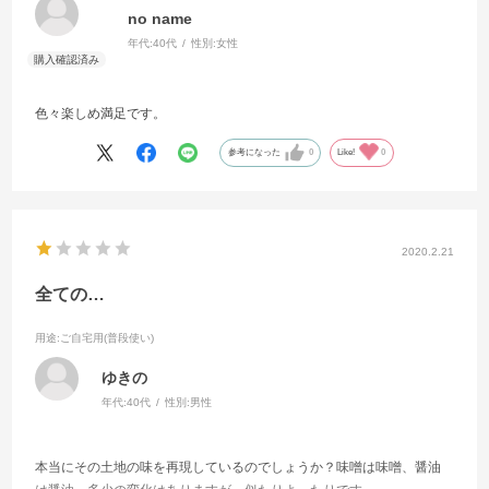
no name
年代:
40代
性別:
女性
色々楽しめ満足です。
参考になった
0
Like!
0
2020.2.21
全ての…
用途
:ご自宅用(普段使い)
ゆきの
年代:
40代
性別:
男性
本当にその土地の味を再現しているのでしょうか？味噌は味噌、醤油