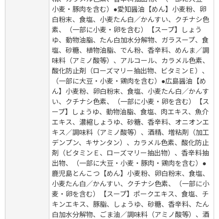
小麦・豚肉を含む）●愛知醤油【めん】小麦粉、卵
白粉末、食塩、小麦たん白／かんすい、クチナシ色
素、（一部に小麦・卵を含む）【スープ】しょう
ゆ、動物油脂、たん白加水分解物、ガラスープ、食
塩、砂糖、植物油脂、でん粉、香辛料、めんま／調
味料（アミノ酸等）、アルコール、カラメル色素、
酸化防止剤（ローズマリー抽出物、ビタミンＥ）、
（一部に大豆・小麦・鶏肉を含む）●広島醤油【め
ん】小麦粉、卵白粉末、食塩、小麦たん白／かんす
い、クチナシ色素、（一部に小麦・卵を含む）【ス
ープ】しょうゆ、動物油脂、食塩、肉エキス、魚介
エキス、濃縮しょうゆ、砂糖、香辛料、オニオンエ
キス／調味料（アミノ酸等）、酒精、増粘剤（加工
デンプン、キサンタン）、カラメル色素、酸化防止
剤（ビタミンＥ、ローズマリー抽出物）、香辛料抽
出物、（一部に大豆・小麦・豚肉・鶏肉を含む）●
鹿児島とんこつ【めん】小麦粉、卵白粉末、食塩、
小麦たん白／かんすい、クチナシ色素、（一部に小
麦・卵を含む）【スープ】ポークエキス、食塩、チ
キンエキス、豚脂、しょうゆ、砂糖、香辛料、たん
白加水分解物、ごま油／調味料（アミノ酸等）、酒