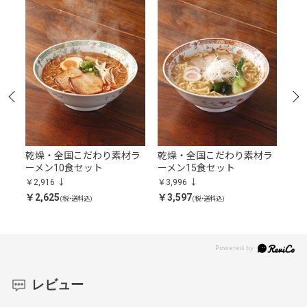
ラ
乾燥・全国こだわり素材ラ
乾燥・全国こだわり素材ラ
乾
ーメン10食セット
ーメン15食セット
ーメ
￥2,916
￥3,996
￥5,
￥2,625
￥3,597
￥4,
(税・送料込)
(税・送料込)
レビュー