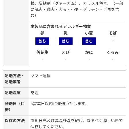
精、増粘剤（グァーガム）、カラメル色素、（一部
に豚肉・鶏肉・大豆・小麦・ゼラチン・ごまを含
む）
本製品に含まれるアレルギー物質
卵
乳
小麦
そば
含む
含む
含む
-
落花生
えび
かに
くるみ
-
-
-
-
配送方法・
ヤマト運輸
配送業者
配送温度
常温
発送日（目
5営業日以内に発送いたします。
安）
保存の方法
直射日光及び高温多湿を避け、なるべく涼しい所で
保存してください。