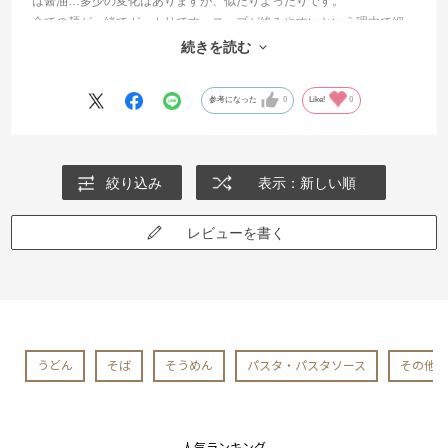
は醤油…多少の変化はありますが、似たりよったりです。
全ての麺が一緒でガッカリです。スープが絡みやすいという理由で細
い縮れ麺ですか？あまり、ラーメンには詳しくはないですが、現地で
続きを読む
同じ種類のラーメンを食べた時、麺は全て同じですか？
参考になった
0
Like!
0
絞り込み
表示：新しい順
レビューを書く
うどん
そば
そうめん
パスタ・パスタソース
その他