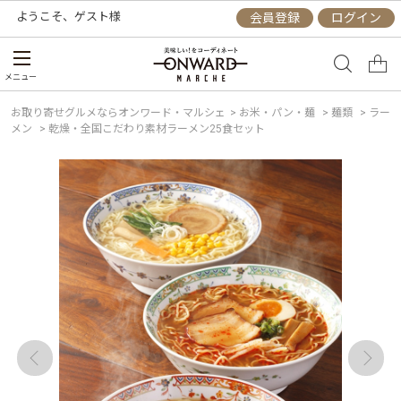
ようこそ、
ゲスト
様
会員登録
ログイン
メニュー
お取り寄せグルメならオンワード・マルシェ
>
お米・パン・麺
>
麺類
>
ラー
メン
>
乾燥・全国こだわり素材ラーメン25食セット