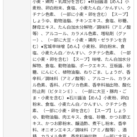
小麦・鶏肉・乳成分を含む）●秋田醤油【めん】小
麦粉、卵白粉末、食塩、小麦たん白／かんすい、ク
チナシ色素、（一部に小麦・卵を含む）【スープ】
しょうゆ、動物油脂、チキンエキス、食塩、砂糖、
酵母エキス、たん白加水分解物／調味料（アミノ酸
等）、アルコール、カラメル色素、増粘剤（グァ
ー）、（一部に大豆・小麦・鶏肉・ゼラチンを含
む）●宮城辛味噌【めん】小麦粉、卵白粉末、食
塩、小麦たん白／かんすい、クチナシ色素、（一部
に小麦・卵を含む）【スープ】味噌、たん白加水分
解物、食塩、動物油脂、ポークエキス、豆板醤、砂
糖、にんにく、植物油脂、ねりごま、しょうが、香
辛料／調味料（アミノ酸等）、アルコール、カラメ
ル色素、香料、パプリカ色素、香辛料抽出物、酸化
防止剤（ビタミンＥ）、（一部に大豆・豚肉・ご
ま・小麦を含む）●石川醤油【めん】小麦粉、卵白
粉末、食塩、小麦たん白／かんすい、クチナシ色
素、（一部に小麦・卵を含む）【スープ】しょう
ゆ、動物油脂、肉エキス、食塩、砂糖、かつお節エ
キス、かつお節粉末、醸造酢、煮干し粉末、香辛
料、オニオンエキス／調味料（アミノ酸等）、酒
精、カラメル色素、香辛料抽出物、（一部に大豆・