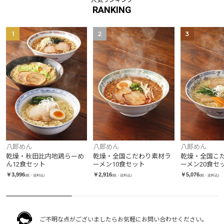
人気ランキング
RANKING
1
2
3
八郎めん
八郎めん
八郎めん
乾燥・秋田比内地鶏らーめ
乾燥・全国こだわり素材ラ
乾燥・全国こ
ん12食セット
ーメン10食セット
ーメン20食セ
￥3,996
￥2,916
￥5,076
(税・送料込)
(税・送料込)
(税・送料込)
ご不明な点がございましたらお気軽にお問い合わせください。