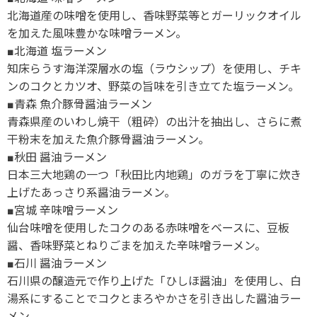
北海道産の味噌を使用し、香味野菜等とガーリックオイル
を加えた風味豊かな味噌ラーメン。
■北海道 塩ラーメン
知床らうす海洋深層水の塩（ラウシップ）を使用し、チキ
ンのコクとカツオ、野菜の旨味を引き立てた塩ラーメン。
■青森 魚介豚骨醤油ラーメン
青森県産のいわし焼干（粗砕）の出汁を抽出し、さらに煮
干粉末を加えた魚介豚骨醤油ラーメン。
■秋田 醤油ラーメン
日本三大地鶏の一つ「秋田比内地鶏」のガラを丁寧に炊き
上げたあっさり系醤油ラーメン。
■宮城 辛味噌ラーメン
仙台味噌を使用したコクのある赤味噌をベースに、豆板
醤、香味野菜とねりごまを加えた辛味噌ラーメン。
■石川 醤油ラーメン
石川県の醸造元で作り上げた「ひしほ醤油」を使用し、白
湯系にすることでコクとまろやかさを引き出した醤油ラー
メン。