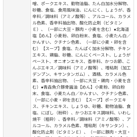
噌、ポークエキス、動物油脂、たん白加水分解物、
砂糖、食塩、食用風味油、にんにく、しょうが、香
辛料／調味料（アミノ酸等）、アルコール、カラメ
ル色素、香辛料抽出物、酸化防止剤（ビタミン
Ｅ）、（一部に大豆・豚肉・小麦を含む）●北海道
塩【めん】小麦粉、卵白粉末、食塩、小麦たん白／
かんすい、クチナシ色素、（一部に小麦・卵を含
む）【スープ】食塩、たんぱく加水分解物、チキン
エキス、鶏脂、砂糖、にんにくペースト、しょうが
ペースト、オニオンエキス、香辛料、かつお節、こ
んぶエキス／調味料（アミノ酸等）、増粘剤（加工
デンプン、キサンタンガム）、酒精、カラメル色
素、香辛料抽出物、（一部に大豆・鶏肉・小麦を含
む）●青森魚介豚骨醤油【めん】小麦粉、卵白粉
末、食塩、小麦たん白／かんすい、クチナシ色素、
（一部に小麦・卵を含む）【スープ】ポークエキ
ス、チキンエキス、しょうゆ、砂糖、動物油脂、食
塩、にぼし（粉砕）、かつおエキス調味料、いわし
焼干（粗砕）、香辛料／調味料（アミノ酸等）、ア
ルコール、カラメル色素、増粘剤（キサンタン）、
酸化防止剤（ビタミンＥ）、（一部に豚肉・大豆・