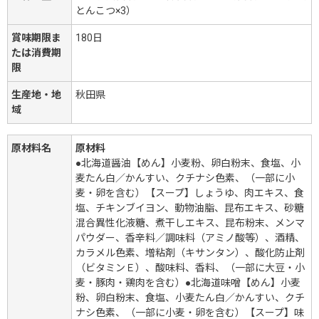
とんこつ×3）
賞味期限ま
180日
たは消費期
限
生産地・地
秋田県
域
原材料名
原材料
●北海道醤油【めん】小麦粉、卵白粉末、食塩、小
麦たん白／かんすい、クチナシ色素、（一部に小
麦・卵を含む）【スープ】しょうゆ、肉エキス、食
塩、チキンブイヨン、動物油脂、昆布エキス、砂糖
混合異性化液糖、煮干しエキス、昆布粉末、メンマ
パウダー、香辛料／調味料（アミノ酸等）、酒精、
カラメル色素、増粘剤（キサンタン）、酸化防止剤
（ビタミンＥ）、酸味料、香料、（一部に大豆・小
麦・豚肉・鶏肉を含む）●北海道味噌【めん】小麦
粉、卵白粉末、食塩、小麦たん白／かんすい、クチ
ナシ色素、（一部に小麦・卵を含む）【スープ】味