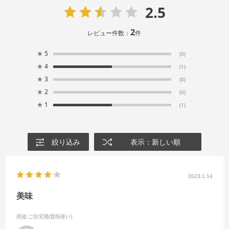
2.5
2
レビュー件数：
件
★
5
(0)
★
4
(1)
★
3
(0)
★
2
(0)
★
1
(1)
絞り込み
表示：新しい順
2023.1.14
美味
用途
:ご自宅用(普段使い)