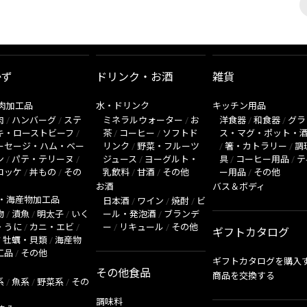
かず
ドリンク・お酒
雑貨
肉加工品
水・ドリンク
キッチン用品
肉
/
ハンバーグ
/
ステ
ミネラルウォーター
/
お
洋食器
/
和食器
/
グラ
キ・ローストビーフ
/
茶
/
コーヒー
/
ソフトド
ス・マグ・ポット・
ーセージ・ハム・ベー
リンク
/
野菜・フルーツ
/
箸・カトラリー
/
調
ン
/
パテ・テリーヌ
/
ジュース
/
ヨーグルト・
具
/
コーヒー用品
/
テ
ロッケ
/
丼もの
/
その
乳飲料
/
甘酒
/
その他
ー用品
/
その他
お酒
バス＆ボディ
・海産物加工品
日本酒
/
ワイン
/
焼酎
/
ビ
物
/
漬魚
/
明太子
/
いく
ール・発泡酒
/
ブランデ
・うに
/
カニ・エビ
/
ー
/
リキュール
/
その他
ギフトカタログ
/
牡蠣・貝類
/
海産物
工品
/
その他
ギフトカタログを購入
その他食品
商品を交換する
系
/
魚系
/
野菜系
/
その
調味料