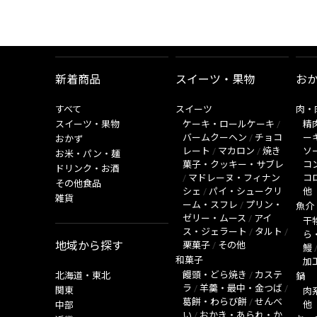
新着商品
スイーツ・果物
お
すべて
スイーツ
肉・
スイーツ・果物
ケーキ・ロールケーキ
/
精
バームクーヘン
/
チョコ
ー
おかず
レート
/
マカロン
/
焼き
ソ
お米・パン・麺
菓子・クッキー・サブレ
コ
ドリンク・お酒
/
マドレーヌ・フィナン
コ
その他食品
シェ
/
パイ・シュークリ
他
雑貨
ーム・スフレ
/
プリン・
魚介
ゼリー・ムース
/
アイ
干
ス・ジェラート
/
タルト
/
ら
地域から探す
栗菓子
/
その他
鰻
和菓子
加
饅頭・どら焼き
/
カステ
北海道・東北
鍋
ラ
/
羊羹・最中・金つば
/
関東
肉
葛餅・わらび餅
/
せんべ
他
中部
い
/
おかき・あられ・か