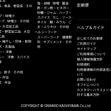
まみ
塩・胡椒
/
味噌
/
醤油
/
定期便
系
/
魚系
/
野菜系
/
その
酢・ポン酢・ビネガー
/
砂糖・ジャム
/
ハーブ・
プ・味噌汁
スパイス
/
だし
/
ソース
/
ープ
/
味噌汁
/
その他
オイル
/
麹・みりん
/
ご
・大豆加工品
ま・ふりかけ
/
その他
ヘルプ＆ガイド
菜・野菜加工品
/
大豆
ヘルシーフード
工品
スーパーフード
/
健康飲
はじめてのお客様
・梅干し・珍味・乾物
料
/
サプリメント
/
その
ご利用ガイド
ズ・乳製品
他
サイトマップ
ー・洋食
ご利用環境について
レー
/
洋食
/
スパイス
個人情報保護方針
理
利用規約
利用者情報の外部送信
心
/
餃子
/
その他
いて
・弁当
お問い合わせ
菜
/
弁当
ギフトについて
カスタマーハラスメン
対する基本方針
COPYRIGHT © ONWARD KASHIYAMA.Co.,Ltd