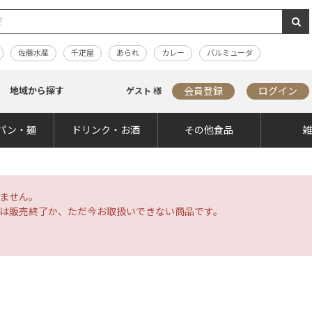
佐藤水産
千疋屋
あられ
カレー
バルミューダ
地域から探す
会員登録
ログイン
ゲスト 様
パン・麺
ドリンク・お酒
その他食品
ません。
は販売終了か、ただ今お取扱いできない商品です。