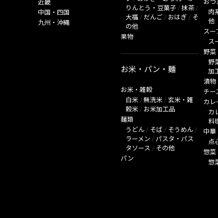
おつ
近畿
りんとう・豆菓子
/
抹茶
/
肉
中国・四国
大福
/
だんご
/
おはぎ
/
そ
他
九州・沖縄
の他
スー
果物
ス
野菜
野
お米・パン・麺
加
漬物
お米・雑穀
チー
白米
/
無洗米
/
玄米・雑
カレ
穀米
/
お米加工品
カ
麺類
料
うどん
/
そば
/
そうめん
/
中華
ラーメン
/
パスタ・パス
点
タソース
/
その他
惣菜
パン
惣