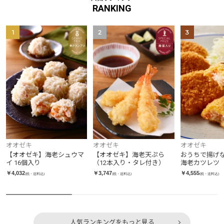
RANKING
1
2
3
オオゼキ
オオゼキ
オオゼキ
【オオゼキ】海老シュウマ
【オオゼキ】海老天ぷら
おうちで揚げ
イ 16個入り
（12本入り・タレ付き）
海老カツレツ
味）10枚入り
￥4,032
￥3,747
￥4,555
(税・送料込)
(税・送料込)
(税・送料込)
人気ランキングをもっと見る