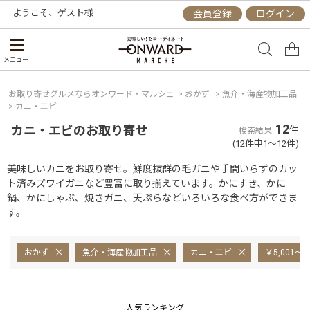
ようこそ、
ゲスト
様
会員登録
ログイン
メニュー
お取り寄せグルメならオンワード・マルシェ
>
おかず
>
魚介・海産物加工品
>
カニ・エビ
12
カニ・エビのお取り寄せ
件
検索結果
(12件中1～12件)
美味しいカニをお取り寄せ。鮮度抜群の毛ガニや手間いらずのカッ
ト済みズワイガニなど豊富に取り揃えています。かにすき、かに
鍋、かにしゃぶ、焼きガニ、天ぷらなどいろいろな食べ方ができま
す。
おかず
魚介・海産物加工品
カニ・エビ
￥5,001～
人気ランキング