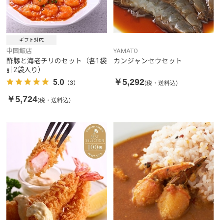
ギフト対応
中国飯店
YAMATO
酢豚と海老チリのセット（各1袋
カンジャンセウセット
計2袋入り）
￥5,292
5.0
(税・送料込)
（3）
￥5,724
(税・送料込)