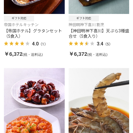
ギフト対応
ギフト対応
帝国ホテルキッチン
神田明神下喜川 割烹
【帝国ホテル】グラタンセット
【神田明神下喜川】天ぷら3種盛
（5食入）
合せ（5食入り）
4.0
3.4
（1）
（5）
￥6,372
￥6,372
(税・送料込)
(税・送料込)