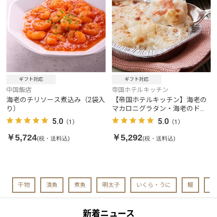
ギフト対応
ギフト対応
中国飯店
帝国ホテルキッチン
海老のチリソース煮込み（2袋入
【帝国ホテルキッチン】海老の
り）
マカロニグラタン・海老のドリ
ア（各3食）
5.0
5.0
（1）
（1）
￥5,724
￥5,292
(税・送料込)
(税・送料込)
干物
漬魚
煮魚
明太子
いくら・うに
鰻
お
新着ニュース