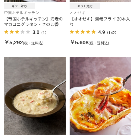
ギフト対応
ギフト対応
帝国ホテルキッチン
オオゼキ
【帝国ホテルキッチン】海老の
【オオゼキ】海老フライ 20本入
マカロニグラタン・きのこ香る
り
チキンドリア（各3食）
3.0
4.9
（1）
（142）
￥5,292
￥5,608
(税・送料込)
(税・送料込)