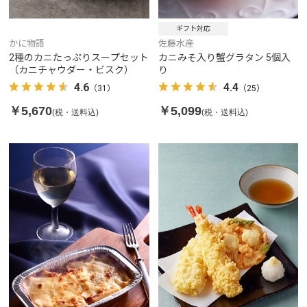
ギフト対応
かに物語
佐藤水産
2種のカニたっぷりスープセット
カニみそ入り蟹グラタン 5個入
（カニチャウダー・ビスク）
り
4.6
4.4
（31）
（25）
￥5,670
￥5,099
(税・送料込)
(税・送料込)