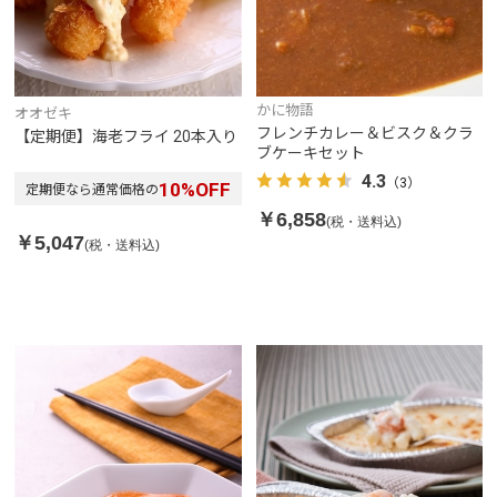
かに物語
オオゼキ
フレンチカレー＆ビスク＆クラ
【定期便】海老フライ 20本入り
ブケーキセット
4.3
（3）
10
%OFF
定期便なら通常価格の
￥6,858
(税・送料込)
￥5,047
(税・送料込)