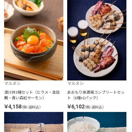
マルヌシ
マルヌシ
漬け丼3種セット（ヒラメ・金目
あおもり串酒場コンプリートセッ
鯛・青い森紅サーモン）
ト（6種×2パック）
￥4,158
￥6,102
（税・送料込）
（税・送料込）