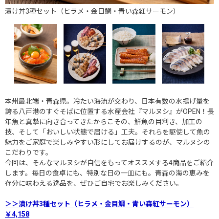
漬け丼3種セット（ヒラメ・金目鯛・青い森紅サーモン）
本州最北端・青森県。冷たい海流が交わり、日本有数の水揚げ量を
誇る八戸港のすぐそばに位置する水産会社『マルヌシ』がOPEN！長
年魚と真摯に向き合ってきたからこその、鮮魚の目利き、加工の
技、そして「おいしい状態で届ける」工夫。それらを駆使して魚の
魅力をご家庭で楽しみやすい形にしてお届けするのが、マルヌシの
こだわりです。
今回は、そんなマルヌシが自信をもってオススメする4商品をご紹介
します。毎日の食卓にも、特別な日の一皿にも。青森の海の恵みを
存分に味わえる逸品を、ぜひご自宅でお楽しみください。
＞＞漬け丼3種セット（ヒラメ・金目鯛・青い森紅サーモン）
￥4,158