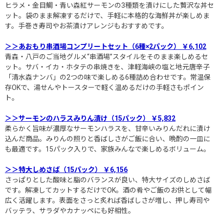
ヒラメ・金目鯛・青い森紅サーモンの3種類を漬けにした贅沢な丼セ
ット。袋のまま解凍するだけで、手軽に本格的な海鮮丼が楽しめま
す。手巻き寿司やお茶漬けアレンジもおすすめです。
＞＞あおもり串酒場コンプリートセット（6種×2パック） ￥6,102
青森・八戸のご当地グルメ“串酒場”スタイルをそのまま楽しめるセ
ット。サバ・イカ・ホタテの串焼きを、津軽海峡の塩と地元唐辛子
「清水森ナンバ」の2つの味で楽しめる6種詰め合わせです。常温保
存OKで、湯せんやトースターで軽く温めるだけの手軽さもポイン
ト。
＞＞サーモンのハラスみりん漬け（15パック） ￥5,832
柔らかく旨味が濃厚なサーモンハラスを、甘辛いみりんだれに漬け
込んだ商品。みりんの照りと香ばしさがご飯に合い、晩酌の一皿に
も最適です。15パック入りで、家族みんなで楽しめるボリューム。
＞＞特大しめさば（15パック） ￥6,156
さっぱりとした酸味と脂のバランスが良い、特大サイズのしめさば
です。解凍してカットするだけでOK。酒の肴やご飯のお供として幅
広く活躍します。表面をさっと炙れば香ばしさが増し、押し寿司や
バッテラ、サラダやカナッペにも好相性。