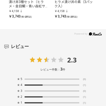
味
漬け丼3種セット（ヒラ
ヒラメ漬け丼の素（3パッ
金
メ・金目鯛・青い森紅サー
ク入）
ク
モン）
￥4,158
￥4,158
￥4,
￥3,743
￥3,743
￥3,
(税・送料込)
(税・送料込)
レビュー
2.3
3
レビュー件数：
件
★
5
(0)
★
4
(1)
★
3
(0)
★
2
(1)
★
1
(1)