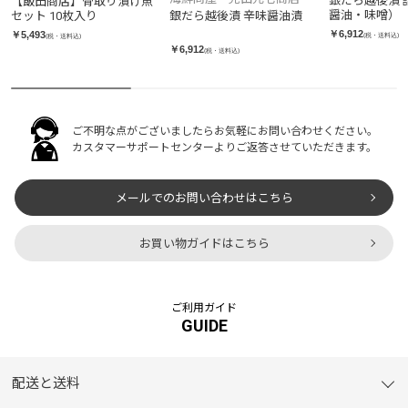
銀だら越後漬 
【飯田商店】骨取り漬け魚
醤油・味噌）
セット 10枚入り
銀だら越後漬 辛味醤油漬
￥6,912
￥5,493
(税・送料込)
(税・送料込)
￥6,912
(税・送料込)
ご不明な点がございましたらお気軽にお問い合わせください。
カスタマーサポートセンターよりご返答させていただきます。
メールでのお問い合わせはこちら
お買い物ガイドはこちら
ご利用ガイド
GUIDE
配送と送料