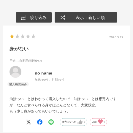
絞り込み
表示：新しい順
2026.5.22
身がない
用途
:ご自宅用(普段使い)
no name
年代:
60代
性別:
女性
油ぽっいことはわかって購入したので、油ぽっいことは想定内です
が、なんと食べられる身がほとんどなくて、大変残念。
もう少し身があってもいいでしょう。
参考になった
0
Like!
0