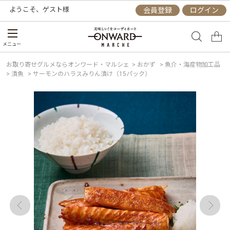
ようこそ、
ゲスト
様
会員登録
ログイン
メニュー
お取り寄せグルメならオンワード・マルシェ
>
おかず
>
魚介・海産物加工品
>
漬魚
>
サーモンのハラスみりん漬け（15パック）