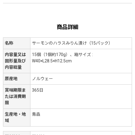
商品詳細
名称
サーモンのハラスみりん漬け（15パック）
内容量又は
15個（1個約170g）、箱サイズ :
固形量及び
W40×L28.5×H12.5cm
内容総量
原産地
ノルウェー
賞味期限ま
365日
たは消費期
限
生産地・地
青森
域