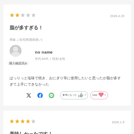
2026.4.20
脂が多すぎる！
用途
:ご自宅用(普段使い)
no name
年代:
60代
性別:
女性
ぱっりっと塩味で焼き、おにぎり等に使用したいと思ったが脂が多す
ぎて上手にできなかった
参考になった
0
Like!
0
2026.1.9
美味しかったです！