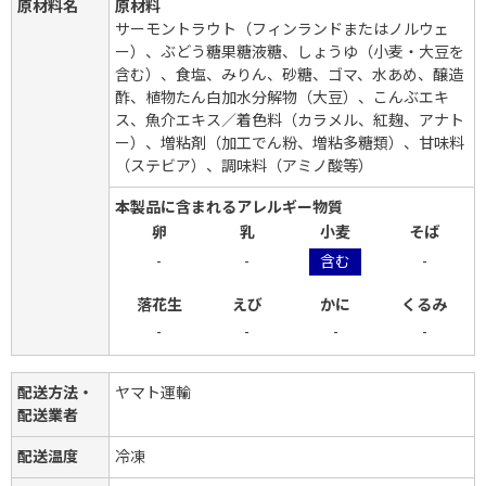
原材料名
原材料
サーモントラウト（フィンランドまたはノルウェ
ー）、ぶどう糖果糖液糖、しょうゆ（小麦・大豆を
含む）、食塩、みりん、砂糖、ゴマ、水あめ、醸造
酢、植物たん白加水分解物（大豆）、こんぶエキ
ス、魚介エキス／着色料（カラメル、紅麹、アナト
ー）、増粘剤（加工でん粉、増粘多糖類）、甘味料
（ステビア）、調味料（アミノ酸等）
本製品に含まれるアレルギー物質
卵
乳
小麦
そば
-
-
含む
-
落花生
えび
かに
くるみ
-
-
-
-
配送方法・
ヤマト運輸
配送業者
配送温度
冷凍