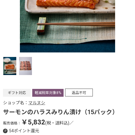
ギフト対応
軽減税率対象8%
返品不可
ショップ名：
マルヌシ
サーモンのハラスみりん漬け（15パック）
￥5,832
(税・送料込)
／
販売価格：
54ポイント還元