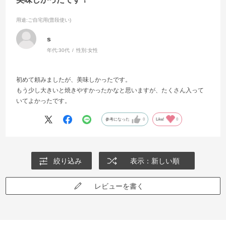
用途
:ご自宅用(普段使い)
s
年代:
30代
性別:
女性
初めて頼みましたが、美味しかったです。
もう少し大きいと焼きやすかったかなと思いますが、たくさん入って
いてよかったです。
参考になった
0
Like!
0
絞り込み
表示：新しい順
レビューを書く