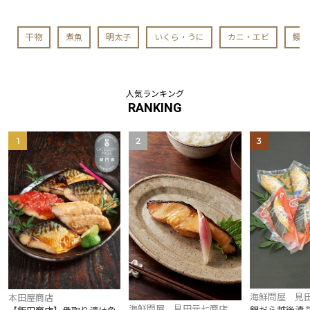
干物
煮魚
明太子
いくら・うに
カニ・エビ
鰻
人気ランキング
RANKING
1
2
3
海鮮問屋 見
本田屋商店
海鮮問屋 見田元七商店