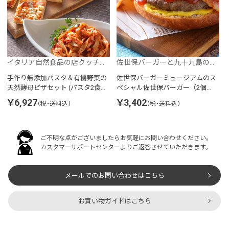
イタリア自然食品の店クッチーナ・リナルド
佐世保バーガーと九十九島の幸 はな一
手作り無添加パスタ＆有機野菜の
佐世保バーガーミュージアムのス
天然酵母ピザセット (パスタ2食、
ペシャル佐世保バーガー（2個
ピザ5枚入)
入）
￥6,927
￥3,402
（税・送料込）
（税・送料込）
ご不明な点がございましたらお気軽にお問い合わせください。
カスタマーサポートセンターよりご返答させていただきます。
メールでのお問い合わせはこちら
お買い物ガイドはこちら