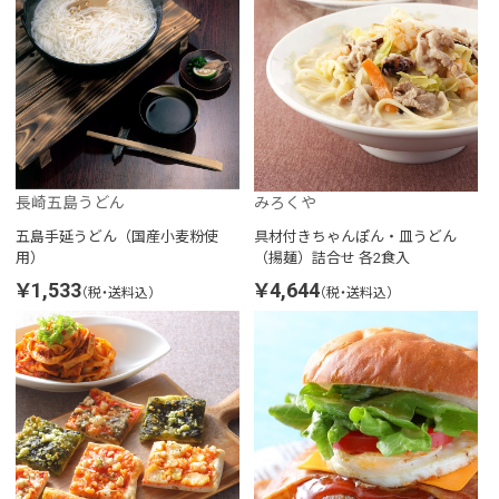
長崎五島うどん
みろくや
五島手延うどん（国産小麦粉使
具材付きちゃんぽん・皿うどん
用）
（揚麺）詰合せ 各2食入
￥1,533
￥4,644
（税・送料込）
（税・送料込）