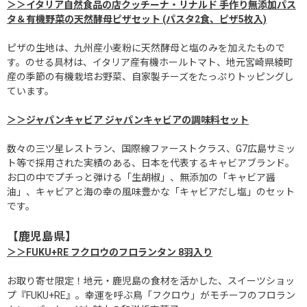
＞＞イタリア自然食品の店クッチーナ・リナルド 手作り無添加パス
タ＆有機野菜の天然酵母ピザセット (パスタ2食、ピザ5枚入)
ピザの生地は、九州産小麦粉に天然酵母と塩のみを加えたもので
す。のせる具材は、イタリア産有機ホールトマト、地元宮崎県綾町
産の季節の有機栽培お野菜、自家製チーズをたっぷりトッピングし
ています。
＞＞ジャパンキャビア ジャパンキャビアの調味料セット
数々の三ツ星レストラン、国際線ファーストクラス、G7広島サミッ
ト等で採用された実績のある、日本を代表するキャビアブランド。
お口の中でプチっと弾ける「生胡椒」、無添加の「キャビア醤
油」、キャビアと海の幸の風味豊かな「キャビアだし塩」のセット
です。
【鹿児島県】
＞＞FUKU+RE フクロウのフロランタン 8羽入り
お取り寄せ限定！地元・鹿児島の食材を活かした、スイーツショッ
プ『FUKU+RE』。幸運を呼ぶ鳥「フクロウ」がモチーフのフロラン