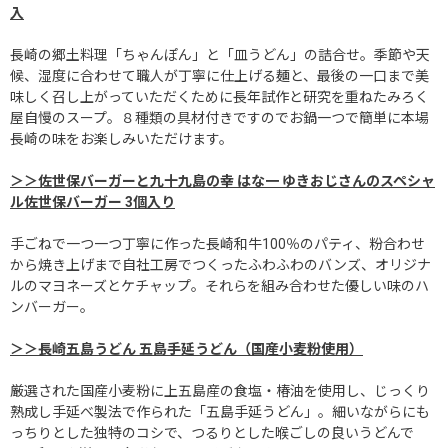
入
長崎の郷土料理「ちゃんぽん」と「皿うどん」の詰合せ。季節や天
候、湿度に合わせて職人が丁寧に仕上げる麺と、最後の一口まで美
味しく召し上がっていただくために長年試作と研究を重ねたみろく
屋自慢のスープ。８種類の具材付きですのでお鍋一つで簡単に本場
長崎の味をお楽しみいただけます。
＞＞佐世保バーガーと九十九島の幸 はな一 ゆきおじさんのスペシャ
ル佐世保バーガー 3個入り
手ごねで一つ一つ丁寧に作った長崎和牛100％のパティ、粉合わせ
から焼き上げまで自社工房でつくったふわふわのバンズ、オリジナ
ルのマヨネーズとケチャップ。それらを組み合わせた優しい味のハ
ンバーガー。
＞＞長崎五島うどん 五島手延うどん（国産小麦粉使用）
厳選された国産小麦粉に上五島産の食塩・椿油を使用し、じっくり
熟成し手延べ製法で作られた「五島手延うどん」。細いながらにも
っちりとした独特のコシで、つるりとした喉ごしの良いうどんで