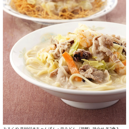
ッ
みろくや 具材付きちゃんぽん・皿うどん（揚麺）詰合せ 各2食入