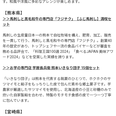
す。和風や洋風に多彩なアレンジが楽しめます。
【熊本県】
＞＞馬刺しと黒毛和牛の専門店「フジチク」【ふじ馬刺し】満喫セ
ット
馬刺しの生産量日本一の熊本で自社牧場を構え、肥育、加工、販売
を一貫して行う、馬刺しと黒毛和牛の専門店『フジチク』。創業40
年の歴史があり、トップシェフや一流の食品バイヤーなどが審査を
務める品評会で、「料理王国100選 2024」「食べるJAPAN 美味アワ
ード2024」などを受賞した実績を誇ります。
＞＞お芋の専門店 芋屋長兵衛 熊本いきなり団子 15個セット
「いきなり団子」は熊本を代表する銘菓のひとつで、ホクホクのサ
ツマイモと餡子をもっちりした皮で包んだ素朴な郷土菓子です。芋
農家が厳選したサツマイモを使用し、北海道産の小豆と砂糖のみで
炊いた自家製餡を合わせ、特製のモチモチ食感の皮で一つ一つ丁寧
に包んでいます。
【宮崎県】