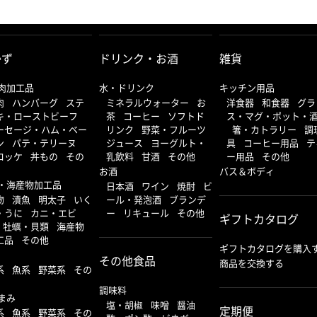
かず
ドリンク・お酒
雑貨
肉加工品
水・ドリンク
キッチン用品
肉
/
ハンバーグ
/
ステ
ミネラルウォーター
/
お
洋食器
/
和食器
/
グラ
キ・ローストビーフ
/
茶
/
コーヒー
/
ソフトド
ス・マグ・ポット・
ーセージ・ハム・ベー
リンク
/
野菜・フルーツ
/
箸・カトラリー
/
調
ン
/
パテ・テリーヌ
/
ジュース
/
ヨーグルト・
具
/
コーヒー用品
/
テ
ロッケ
/
丼もの
/
その
乳飲料
/
甘酒
/
その他
ー用品
/
その他
お酒
バス＆ボディ
・海産物加工品
日本酒
/
ワイン
/
焼酎
/
ビ
物
/
漬魚
/
明太子
/
いく
ール・発泡酒
/
ブランデ
・うに
/
カニ・エビ
/
ー
/
リキュール
/
その他
ギフトカタログ
/
牡蠣・貝類
/
海産物
工品
/
その他
ギフトカタログを購入
その他食品
商品を交換する
系
/
魚系
/
野菜系
/
その
調味料
まみ
塩・胡椒
/
味噌
/
醤油
/
定期便
系
/
魚系
/
野菜系
/
その