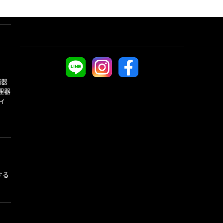
酒器
理器
ィ
する