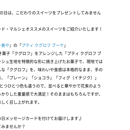
母の日は、こだわりのスイーツをプレゼントしてみません
ード・マルシェオススメのスイーツをご紹介いたします！
一善や
』の「
プティ クグロフ ブーケ
」
き菓子「クグロフ」をアレンジした「プティ クグロフ ブ
ッシュ生地を特徴的な形に焼き上げたお菓子で、現地では
んな「クグロフ」を、味わいや食感は本格的なまま、手の
は、「プレーン」「ショコラ」「フィグ（イチジク）」
ひとつひとつ色も違うので、並べると華やかで花束のよう
っかりした重量感で大満足！そのままはもちろんですが、
味しく召し上がれます。
の日メッセージカードを付けてお届けします♪
てみませんか？