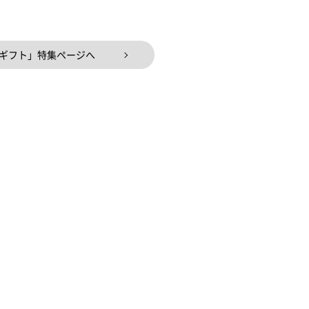
ギフト」特集ページへ
】メルシー ママ
＜長崎 梅月堂 ＞プティ クグロフ ブーケ 5