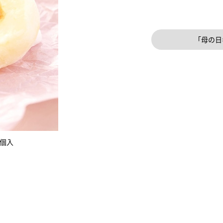
「母の日
0個入
＜Patisserie les annees folles＞【母の日限定