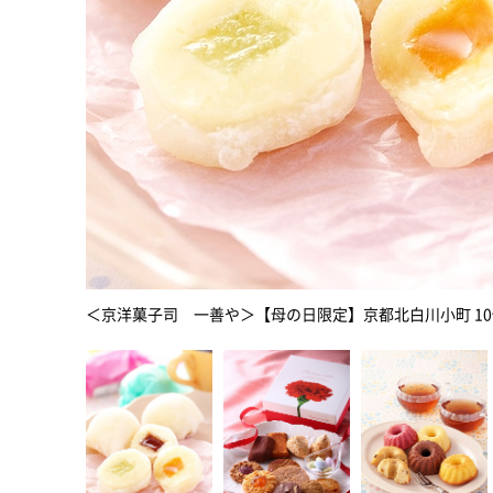
＜京洋菓子司 一善や＞【母の日限定】京都北白川小町 1