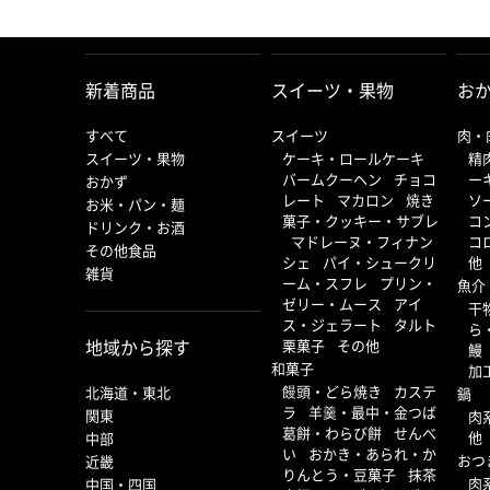
新着商品
スイーツ・果物
お
すべて
スイーツ
肉・
スイーツ・果物
ケーキ・ロールケーキ
/
精
バームクーヘン
/
チョコ
ー
おかず
レート
/
マカロン
/
焼き
ソ
お米・パン・麺
菓子・クッキー・サブレ
コ
ドリンク・お酒
/
マドレーヌ・フィナン
コ
その他食品
シェ
/
パイ・シュークリ
他
雑貨
ーム・スフレ
/
プリン・
魚介
ゼリー・ムース
/
アイ
干
ス・ジェラート
/
タルト
/
ら
地域から探す
栗菓子
/
その他
鰻
和菓子
加
饅頭・どら焼き
/
カステ
北海道・東北
鍋
ラ
/
羊羹・最中・金つば
/
関東
肉
葛餅・わらび餅
/
せんべ
他
中部
い
/
おかき・あられ・か
おつ
近畿
りんとう・豆菓子
/
抹茶
/
肉
中国・四国