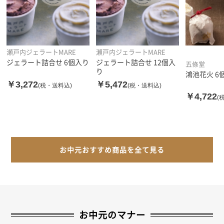
瀬戸内ジェラートMARE
瀬戸内ジェラートMARE
ジェラート詰合せ 6個入り
ジェラート詰合せ 12個入
五條堂
り
鴻池花火 6
￥3,272
￥5,472
(税・送料込)
(税・送料込)
￥4,722
(
お中元おすすめ商品を全て見る
お中元のマナー