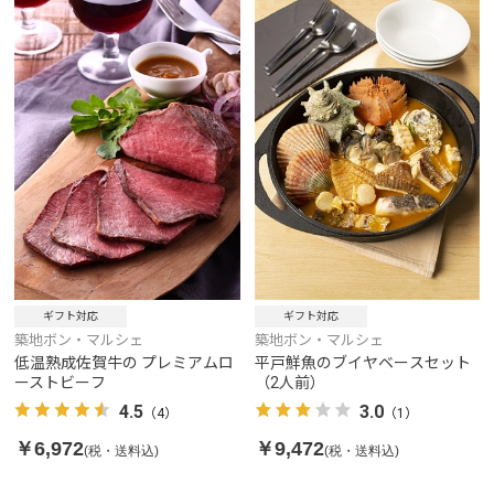
ギフト対応
ギフト対応
築地ボン・マルシェ
築地ボン・マルシェ
低温熟成佐賀牛の プレミアムロ
平戸鮮魚のブイヤベースセット
ーストビーフ
（2人前）
4.5
3.0
（4）
（1）
￥6,972
￥9,472
(税・送料込)
(税・送料込)