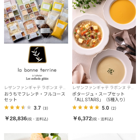
レザンファンギャテ ラボンヌ テリ
レザンファンギャテ ラボンヌ テリ
ーヌ
ーヌ
おうちでフレンチ・フルコース
ポタージュ・スープセット
セット
「ALL STARS」（5種入り）
3.7
5.0
（3）
（2）
￥28,836
￥6,372
(税・送料込)
(税・送料込)