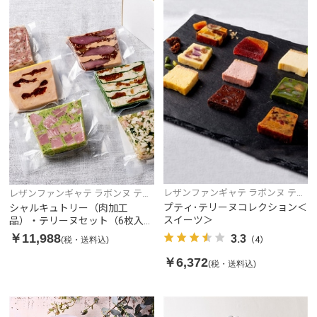
レザンファンギャテ ラボンヌ テリ
レザンファンギャテ ラボンヌ テリ
ーヌ
ーヌ
プティ･テリーヌコレクション＜
シャルキュトリー（肉加工
スイーツ＞
品）・テリーヌセット（6枚入
り）
￥11,988
3.3
(税・送料込)
（4）
￥6,372
(税・送料込)