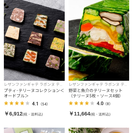
レザンファンギャテ ラボンヌ テリ
レザンファンギャテ ラボンヌ テリ
ーヌ
ーヌ
野菜と魚介のテリーヌセット
プティ･テリーヌコレクション＜
（テリーヌ5枚・ソース4個）
オードブル＞
4.0
4.1
（8）
（54）
￥11,664
￥6,912
(税・送料込)
(税・送料込)