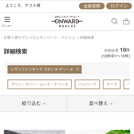
ようこそ、
ゲスト
様
会員登録
ログイン
メニュー
お取り寄せグルメならオンワード・マルシェ
>
詳細検索
10
詳細検索
件
検索結果
(10件中1～10件)
レザンファンギャテ ラボンヌ テリーヌ
プリン・ゼリー・ムース・テリーヌ
ハンバーグ
スープ
パ
絞り込む
並べ替え