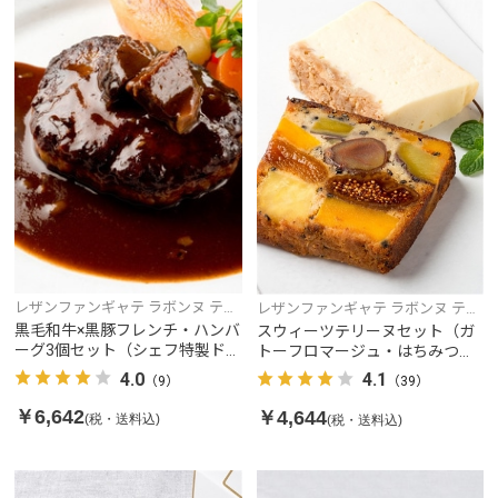
レザンファンギャテ ラボンヌ テリ
レザンファンギャテ ラボンヌ テリ
ーヌ
ーヌ
黒毛和牛×黒豚フレンチ・ハンバ
スウィーツテリーヌセット（ガ
ーグ3個セット（シェフ特製ドミ
トーフロマージュ・はちみつ入
グラスソース付）
り農園風テリーヌ）
4.0
4.1
（9）
（39）
￥6,642
￥4,644
(税・送料込)
(税・送料込)