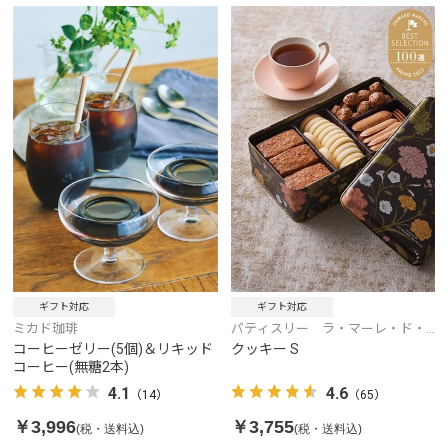
ギフト対応
ギフト対応
ミカド珈琲
パティスリー ラ・マーレ・ド・
チャヤ
コーヒーゼリー(5個)＆リキッド
クッキー S
コーヒー(無糖2本)
4.1
4.6
（14）
（65）
￥3,996
￥3,755
(税・送料込)
(税・送料込)