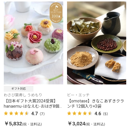
ギフト対応
わさび葉寿し うめもり
ビー・エッチ
【日本ギフト大賞2024受賞】
【omotase】きなこあずきクラ
hanaemu-はなえむ-おはぎ8個
ンチ 12個入り×3袋
入
4.7
4.6
（7）
（5）
￥5,832
￥3,024
(税・送料込)
(税・送料込)