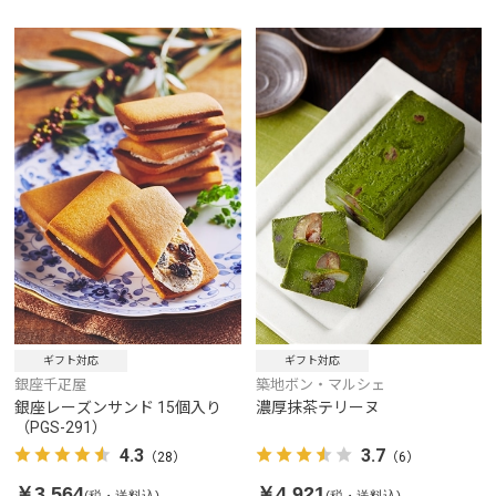
ギフト対応
ギフト対応
銀座千疋屋
築地ボン・マルシェ
銀座レーズンサンド 15個入り
濃厚抹茶テリーヌ
（PGS-291）
4.3
3.7
（28）
（6）
￥3,564
￥4,921
(税・送料込)
(税・送料込)