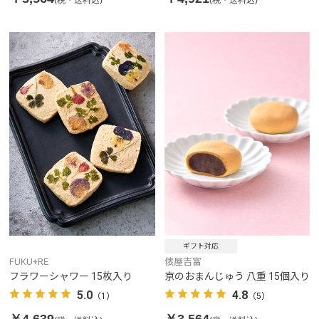
ギフト対応
FUKU+RE
俵屋吉富
フラワーシャワー 15枚入り
京のおまんじゅう 八重 15個入り
5.0
4.8
（1）
（5）