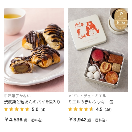
中津菓子かねい
メゾン・デュ・ミエル
渋皮栗と粒あんのパイ 5個入り
ミエルの赤いクッキー缶
5.0
4.5
（4）
（46）
￥4,536
￥3,942
(税・送料込)
(税・送料込)