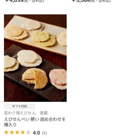
￥4,639
￥3,564
(税・送料込)
(税・送料込)
ギフト対応
変わり種えびせん 是蔵
えびせんべい 憩い 詰め合わせ 8
種入り
4.0
（1）