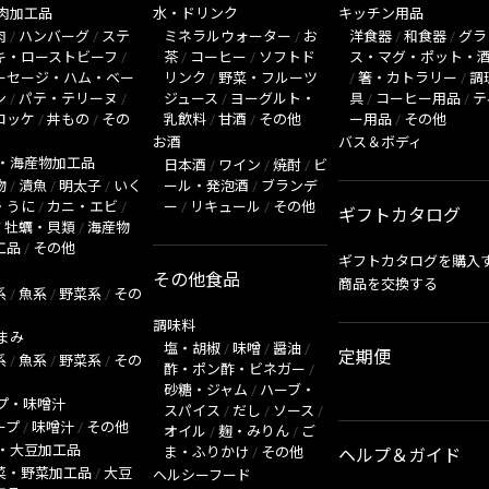
肉加工品
水・ドリンク
キッチン用品
肉
/
ハンバーグ
/
ステ
ミネラルウォーター
/
お
洋食器
/
和食器
/
グラ
キ・ローストビーフ
/
茶
/
コーヒー
/
ソフトド
ス・マグ・ポット・
ーセージ・ハム・ベー
リンク
/
野菜・フルーツ
/
箸・カトラリー
/
調
ン
/
パテ・テリーヌ
/
ジュース
/
ヨーグルト・
具
/
コーヒー用品
/
テ
ロッケ
/
丼もの
/
その
乳飲料
/
甘酒
/
その他
ー用品
/
その他
お酒
バス＆ボディ
・海産物加工品
日本酒
/
ワイン
/
焼酎
/
ビ
物
/
漬魚
/
明太子
/
いく
ール・発泡酒
/
ブランデ
・うに
/
カニ・エビ
/
ー
/
リキュール
/
その他
ギフトカタログ
/
牡蠣・貝類
/
海産物
工品
/
その他
ギフトカタログを購入
その他食品
商品を交換する
系
/
魚系
/
野菜系
/
その
調味料
まみ
塩・胡椒
/
味噌
/
醤油
/
定期便
系
/
魚系
/
野菜系
/
その
酢・ポン酢・ビネガー
/
砂糖・ジャム
/
ハーブ・
プ・味噌汁
スパイス
/
だし
/
ソース
/
ープ
/
味噌汁
/
その他
オイル
/
麹・みりん
/
ご
・大豆加工品
ま・ふりかけ
/
その他
ヘルプ＆ガイド
菜・野菜加工品
/
大豆
ヘルシーフード