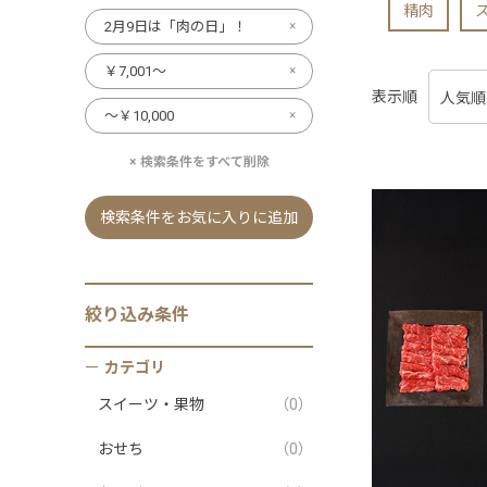
精肉
2月9日は「肉の日」！
￥7,001～
表示順
～￥10,000
検索条件をすべて削除
検索条件をお気に入りに追加
絞り込み条件
カテゴリ
スイーツ・果物
（0）
おせち
（0）