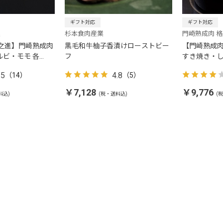
ギフト対応
ギフト対応
進
杉本食肉産業
門崎熟成肉 
格之進】門崎熟成肉
黒毛和牛柚子香漬けローストビー
【門崎熟成肉
ビ・モモ 各
フ
すき焼き・し
.5
4.8
（14）
（5）
￥7,128
￥9,776
料込)
(税・送料込)
(