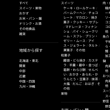
すべて
スイーツ
肉・
スイーツ・果物
ケーキ・ロールケーキ
/
精
バームクーヘン
/
チョコ
ー
おかず
レート
/
マカロン
/
焼き
ソ
お米・パン・麺
菓子・クッキー・サブレ
コ
ドリンク・お酒
/
マドレーヌ・フィナン
コ
その他食品
シェ
/
パイ・シュークリ
他
雑貨
ーム・スフレ
/
プリン・
魚介
ゼリー・ムース
/
アイ
干
ス・ジェラート
/
タルト
/
ら
地域から探す
栗菓子
/
その他
鰻
和菓子
加
饅頭・どら焼き
/
カステ
北海道・東北
鍋
ラ
/
羊羹・最中・金つば
/
関東
肉
葛餅・わらび餅
/
せんべ
他
中部
い
/
おかき・あられ・か
おつ
近畿
りんとう・豆菓子
/
抹茶
/
肉
中国・四国
大福
/
だんご
/
おはぎ
/
そ
他
九州・沖縄
の他
スー
果物
ス
野菜
野