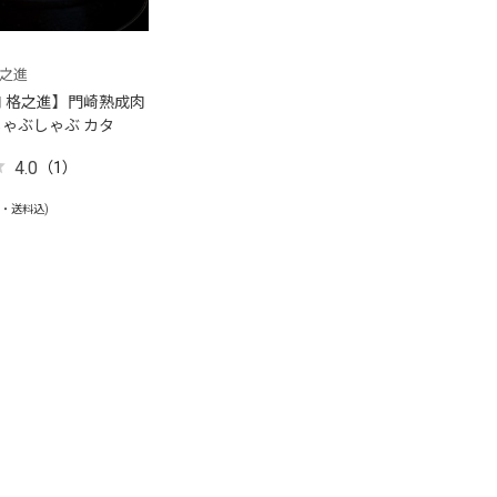
格之進
 格之進】門崎熟成肉
ゃぶしゃぶ カタ
4.0
（1）
税・送料込)