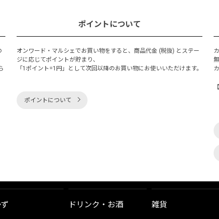
ポイントについて
の
オンワード・マルシェでお買い物をすると、商品代金 (税抜) とステー
く
ジに応じてポイントが貯まり、
ら
「1ポイント=1円」として次回以降のお買い物にお使いいただけます。
ポイントについて
かず
ドリンク・お酒
雑貨