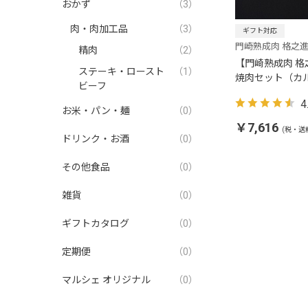
おかず
（3）
肉・肉加工品
（3）
ギフト対応
門崎熟成肉 格之
精肉
（2）
【門崎熟成肉 
ステーキ・ロースト
（1）
焼肉セット（カル
ビーフ
250g）
4
お米・パン・麺
（0）
￥7,616
(税・送
ドリンク・お酒
（0）
その他食品
（0）
雑貨
（0）
ギフトカタログ
（0）
定期便
（0）
マルシェ オリジナル
（0）