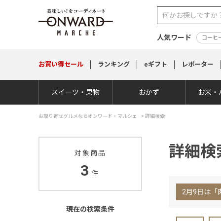
人気ワード
コーヒ
お買い得
セール
ランキング
eギフト
レポーター
スイーツ・果物
おかず
お米・
お取り寄せグルメならオンワード・マルシェ
>
詳細検索
詳細検
対象商品
3
件
2月9日は「
現在の検索条件