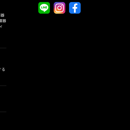
酒器
理器
ィ
する