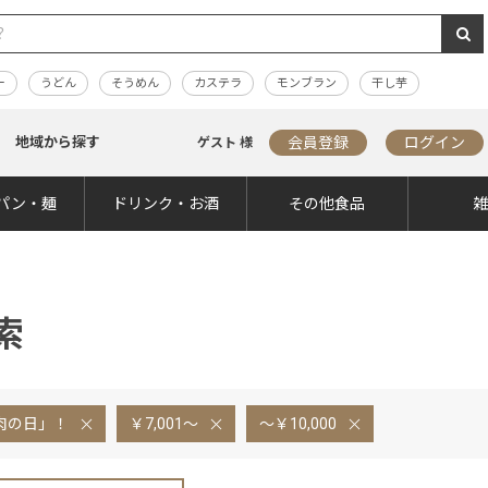
ー
うどん
そうめん
カステラ
モンブラン
干し芋
地域から探す
会員登録
ログイン
ゲスト 様
パン・麺
ドリンク・お酒
その他食品
索
肉の日」！
￥7,001～
～￥10,000