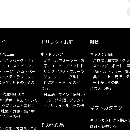
かず
ドリンク・お酒
雑貨
肉加工品
水・ドリンク
キッチン用品
肉
/
ハンバーグ
/
ステ
ミネラルウォーター
/
お
洋食器
/
和食器
/
グラ
キ・ローストビーフ
/
茶
/
コーヒー
/
ソフトド
ス・マグ・ポット・
ーセージ・ハム・ベー
リンク
/
野菜・フルーツ
/
箸・カトラリー
/
調
ン
/
パテ・テリーヌ
/
ジュース
/
ヨーグルト・
具
/
コーヒー用品
/
テ
ロッケ
/
丼もの
/
その
乳飲料
/
甘酒
/
その他
ー用品
/
その他
お酒
バス＆ボディ
・海産物加工品
日本酒
/
ワイン
/
焼酎
/
ビ
物
/
漬魚
/
明太子
/
いく
ール・発泡酒
/
ブランデ
・うに
/
カニ・エビ
/
ー
/
リキュール
/
その他
ギフトカタログ
/
牡蠣・貝類
/
海産物
工品
/
その他
ギフトカタログを購入
その他食品
商品を交換する
系
/
魚系
/
野菜系
/
その