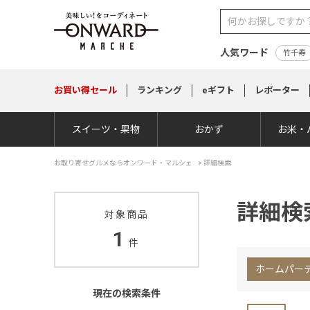
人気ワード
竹千寿
お買い得
セール
ランキング
eギフト
レポーター
スイーツ・果物
おかず
お米・
お取り寄せグルメならオンワード・マルシェ
>
詳細検索
詳細検
対象商品
1
件
ホームパー
現在の検索条件