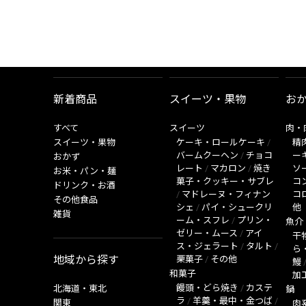
新着商品
スイーツ・果物
お
すべて
スイーツ
肉・
スイーツ・果物
ケーキ・ロールケーキ
/
精
バームクーヘン
/
チョコ
ー
おかず
レート
/
マカロン
/
焼き
ソ
お米・パン・麺
菓子・クッキー・サブレ
コ
ドリンク・お酒
/
マドレーヌ・フィナン
コ
その他食品
シェ
/
パイ・シュークリ
他
雑貨
ーム・スフレ
/
プリン・
魚介
ゼリー・ムース
/
アイ
干
ス・ジェラート
/
タルト
/
ら
地域から探す
栗菓子
/
その他
鰻
和菓子
加
饅頭・どら焼き
/
カステ
北海道・東北
鍋
ラ
/
羊羹・最中・金つば
/
関東
肉