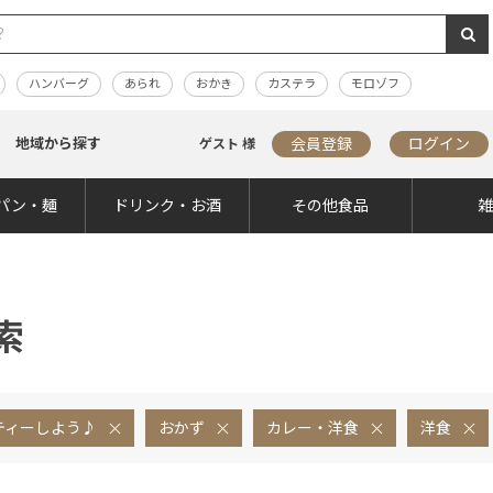
ハンバーグ
あられ
おかき
カステラ
モロゾフ
地域から探す
会員登録
ログイン
ゲスト 様
パン・麺
ドリンク・お酒
その他食品
索
ティーしよう♪
おかず
カレー・洋食
洋食