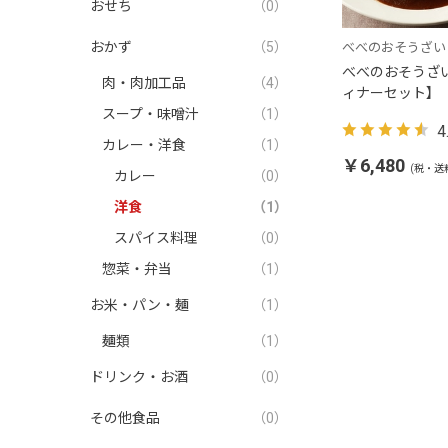
おせち
（0）
おかず
（5）
べべのおそうざい
べべのおそうざ
肉・肉加工品
（4）
ィナーセット】
スープ・味噌汁
（1）
4
カレー・洋食
（1）
￥6,480
(税・送
カレー
（0）
洋食
（1）
スパイス料理
（0）
惣菜・弁当
（1）
お米・パン・麺
（1）
麺類
（1）
ドリンク・お酒
（0）
その他食品
（0）