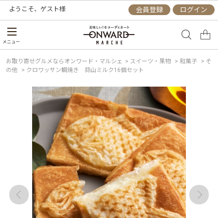
ようこそ、
ゲスト
様
会員登録
ログイン
メニュー
お取り寄せグルメならオンワード・マルシェ
>
スイーツ・果物
>
和菓子
>
そ
の他
>
クロワッサン鯛焼き 蒜山ミルク16個セット