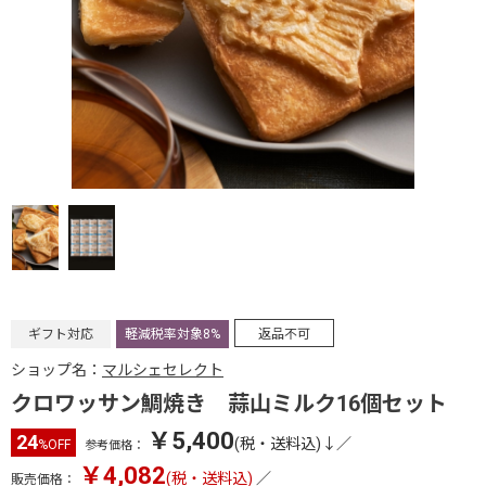
ギフト対応
軽減税率対象8%
返品不可
ショップ名：
マルシェセレクト
クロワッサン鯛焼き 蒜山ミルク16個セット
￥5,400
24
(税・送料込)↓
／
%OFF
参考価格：
￥4,082
(税・送料込)
／
販売価格：