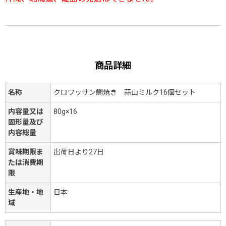
商品詳細
名称
クロワッサン鯛焼き 蒜山ミルク16個セット
内容量又は
80g×16
固形量及び
内容総量
賞味期限ま
出荷日より27日
たは消費期
限
生産地・地
日本
域