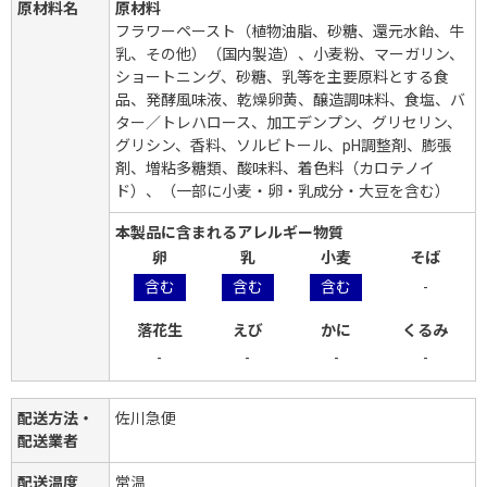
原材料名
原材料
フラワーペースト（植物油脂、砂糖、還元水飴、牛
乳、その他）（国内製造）、小麦粉、マーガリン、
ショートニング、砂糖、乳等を主要原料とする食
品、発酵風味液、乾燥卵黄、醸造調味料、食塩、バ
ター／トレハロース、加工デンプン、グリセリン、
グリシン、香料、ソルビトール、pH調整剤、膨張
剤、増粘多糖類、酸味料、着色料（カロテノイ
ド）、（一部に小麦・卵・乳成分・大豆を含む）
本製品に含まれるアレルギー物質
卵
乳
小麦
そば
含む
含む
含む
-
落花生
えび
かに
くるみ
-
-
-
-
配送方法・
佐川急便
配送業者
配送温度
常温