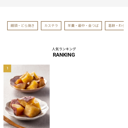
饅頭・どら焼き
カステラ
羊羹・最中・金つば
葛餅・わら
人気ランキング
RANKING
1