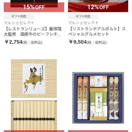
15%
12%
OFF
OFF
ギフト対応
ギフト対応
マルシェセレクト
マルシェセレクト
【レストランリューズ】飯塚隆
【リストランテアルポルト】ス
太監修 国産牛のビーフシチュ
ペシャルグルメセット
ー
￥2,754
￥9,504
(税・送料込)
(税・送料込)