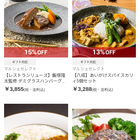
15%
13%
OFF
OFF
ギフト対応
ギフト対応
マルシェセレクト
マルシェセレクト
【レストランリューズ】飯塚隆
【八戒】あいがけスパイスカリ
太監修 デミグラスハンバーグギ
ィ5個セット
フト
￥3,855
￥3,288
(税・送料込)
(税・送料込)