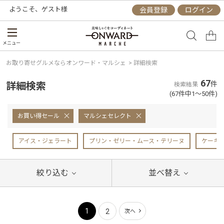
ようこそ、
ゲスト
様
会員登録
ログイン
メニュー
お取り寄せグルメならオンワード・マルシェ
>
詳細検索
67
詳細検索
件
検索結果
(67件中1～50件)
お買い得セール
マルシェセレクト
アイス・ジェラート
プリン・ゼリー・ムース・テリーヌ
ケーキ
絞り込む
並べ替え
1
2
次へ