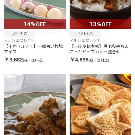
14%
13%
OFF
OFF
ギフト対応
ギフト対応
マルシェセレクト
マルシェセレクト
【十勝ドルチェ】十勝白い牧場
【三田屋総本家】黒毛和牛ちょ
アイス
こっとビーフカレー詰合せ
￥3,682
￥4,698
(税・送料込)
(税・送料込)