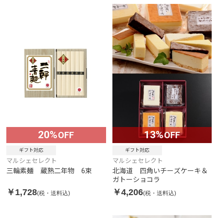
20%
13%
OFF
OFF
ギフト対応
ギフト対応
マルシェセレクト
マルシェセレクト
三輪素麺 蔵熟二年物 6束
北海道 四角いチーズケーキ＆
ガトーショコラ
￥1,728
￥4,206
(税・送料込)
(税・送料込)