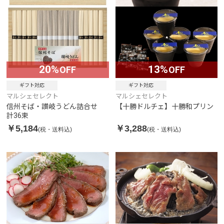
20%
13%
OFF
OFF
ギフト対応
ギフト対応
マルシェセレクト
マルシェセレクト
信州そば・讃岐うどん詰合せ
【十勝ドルチェ】十勝和プリン
計36束
￥5,184
￥3,288
(税・送料込)
(税・送料込)