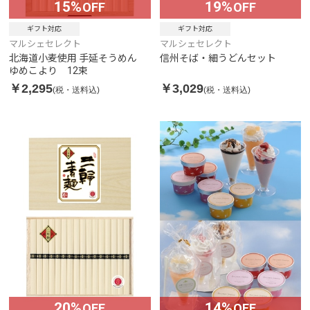
15%
19%
OFF
OFF
ギフト対応
ギフト対応
マルシェセレクト
マルシェセレクト
北海道小麦使用 手延そうめん
信州そば・細うどんセット
ゆめこより 12束
￥2,295
￥3,029
(税・送料込)
(税・送料込)
20%
14%
OFF
OFF