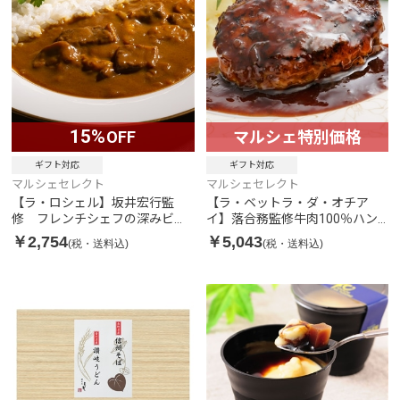
15%
OFF
マルシェ特別価格
ギフト対応
ギフト対応
マルシェセレクト
マルシェセレクト
【ラ・ロシェル】坂井宏行監
【ラ・ベットラ・ダ・オチア
修 フレンチシェフの深みビー
イ】落合務監修牛肉100％ハン
フカレー
バーグと黒トリュフソース
￥2,754
￥5,043
(税・送料込)
(税・送料込)