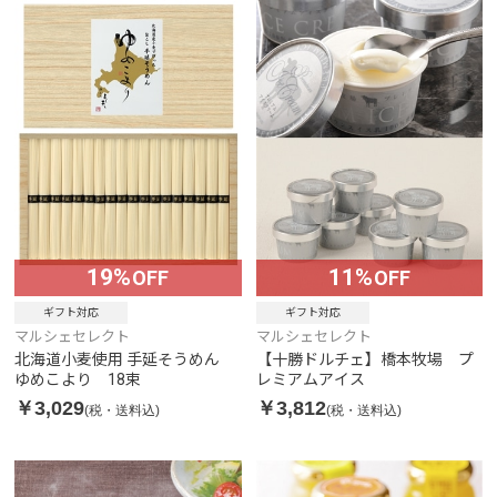
19%
11%
OFF
OFF
ギフト対応
ギフト対応
マルシェセレクト
マルシェセレクト
北海道小麦使用 手延そうめん
【十勝ドルチェ】橋本牧場 プ
ゆめこより 18束
レミアムアイス
￥3,029
￥3,812
(税・送料込)
(税・送料込)