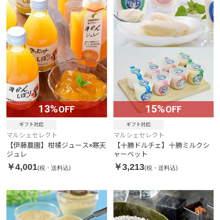
13%
15%
OFF
OFF
ギフト対応
ギフト対応
マルシェセレクト
マルシェセレクト
【伊藤農園】柑橘ジュース×寒天
【十勝ドルチェ】十勝ミルクシ
ジュレ
ャーベット
￥4,001
￥3,213
(税・送料込)
(税・送料込)