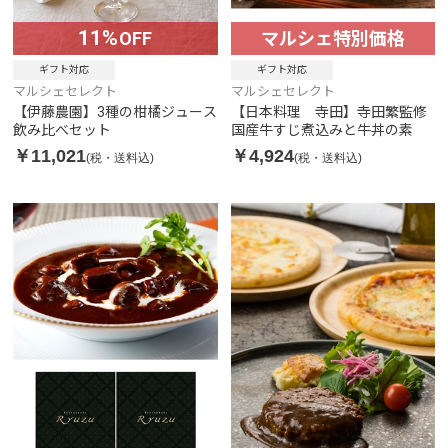
11%
OFF
マルシェ特別価格
ギフト対応
ギフト対応
マルシェセレクト
マルシェセレクト
【伊藤農園】3種の柑橘ジュース
【日本料理 寺田】寺田繁監修
飲み比べセット
国産牛すじ煮込みと牛丼の素
￥11,021
￥4,924
(税・送料込)
(税・送料込)