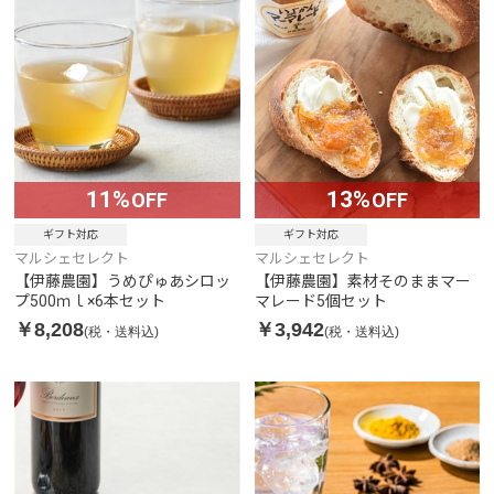
11%
13%
OFF
OFF
ギフト対応
ギフト対応
マルシェセレクト
マルシェセレクト
【伊藤農園】うめぴゅあシロッ
【伊藤農園】素材そのままマー
プ500ｍｌ×6本セット
マレード5個セット
￥8,208
￥3,942
(税・送料込)
(税・送料込)