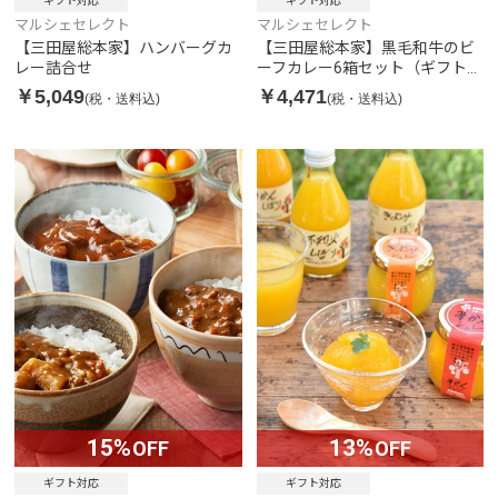
ギフト対応
ギフト対応
マルシェセレクト
マルシェセレクト
【三田屋総本家】ハンバーグカ
【三田屋総本家】黒毛和牛のビ
レー詰合せ
ーフカレー6箱セット（ギフト
箱）
￥5,049
￥4,471
(税・送料込)
(税・送料込)
15%
13%
OFF
OFF
ギフト対応
ギフト対応