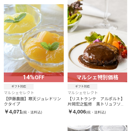
14%
OFF
マルシェ特別価格
ギフト対応
ギフト対応
マルシェセレクト
マルシェセレクト
【伊藤農園】寒天ジュレドリン
【リストランテ アルポルト】
クタイプ
片岡宏之監修 黒トリュフソー
スハンバーグ6個
￥4,071
￥4,006
(税・送料込)
(税・送料込)