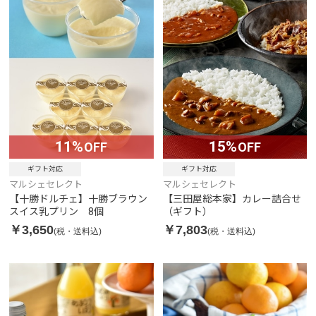
11%
15%
OFF
OFF
ギフト対応
ギフト対応
マルシェセレクト
マルシェセレクト
【十勝ドルチェ】十勝ブラウン
【三田屋総本家】カレー詰合せ
スイス乳プリン 8個
（ギフト）
￥3,650
￥7,803
(税・送料込)
(税・送料込)