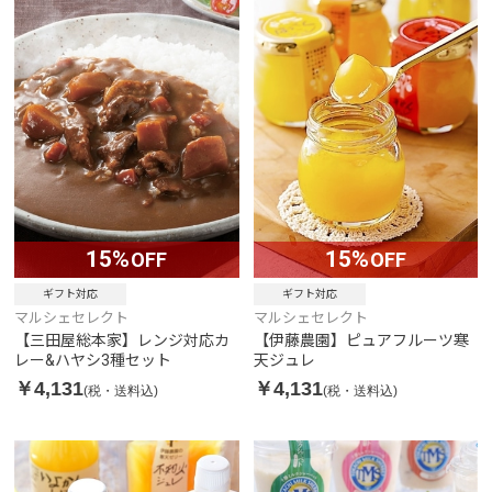
15%
15%
OFF
OFF
ギフト対応
ギフト対応
マルシェセレクト
マルシェセレクト
【三田屋総本家】レンジ対応カ
【伊藤農園】ピュアフルーツ寒
レー&ハヤシ3種セット
天ジュレ
￥4,131
￥4,131
(税・送料込)
(税・送料込)