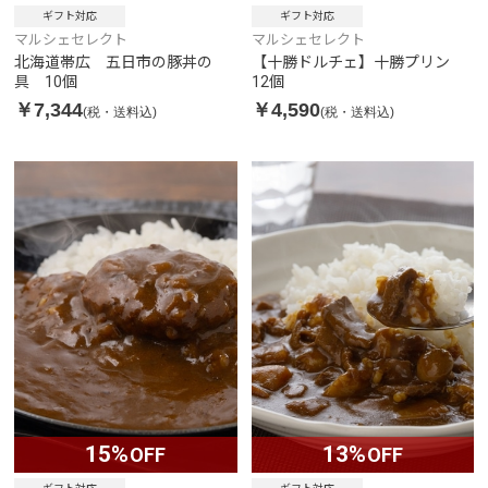
ギフト対応
ギフト対応
マルシェセレクト
マルシェセレクト
北海道帯広 五日市の豚丼の
【十勝ドルチェ】十勝プリン
具 10個
12個
￥7,344
￥4,590
(税・送料込)
(税・送料込)
15%
13%
OFF
OFF