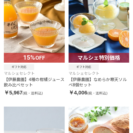
15%
OFF
マルシェ特別価格
ギフト対応
ギフト対応
マルシェセレクト
マルシェセレクト
【伊藤農園】4種の柑橘ジュース
【伊藤農園】なめらか寒天ソル
飲み比べセット
ベ8個セット
￥5,967
￥4,006
(税・送料込)
(税・送料込)