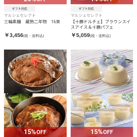
ギフト対応
ギフト対応
マルシェセレクト
マルシェセレクト
三輪素麺 蔵熟二年物 16束
【十勝ドルチェ】ブラウンスイ
スアイス＆十勝パフェ
￥3,456
￥5,059
(税・送料込)
(税・送料込)
15%
15%
OFF
OFF