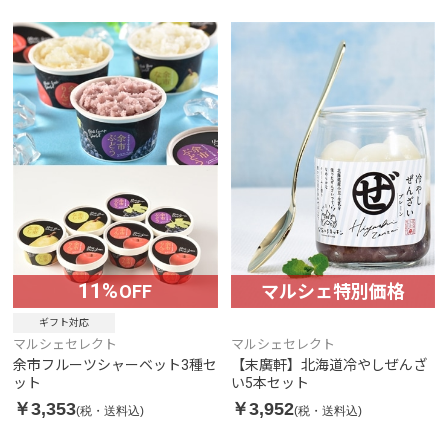
11%
OFF
マルシェ特別価格
ギフト対応
マルシェセレクト
マルシェセレクト
余市フルーツシャーベット3種セ
【末廣軒】北海道冷やしぜんざ
ット
い5本セット
￥3,353
￥3,952
(税・送料込)
(税・送料込)