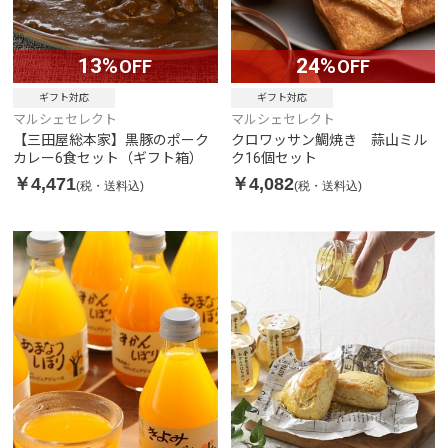
13%
24%
OFF
OFF
ギフト対応
ギフト対応
マルシェセレクト
マルシェセレクト
【三田屋総本家】黒豚のポーク
クロワッサン鯛焼き 蒜山ミル
カレー6食セット（ギフト箱）
ク16個セット
￥4,471
￥4,082
(税・送料込)
(税・送料込)