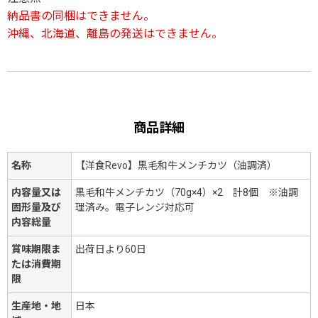
納品書の同梱はできません。
沖縄、北海道、離島の発送はできません。
商品詳細
名称
【洋食Revo】黒毛和牛メンチカツ（油調済）
内容量又は
黒毛和牛メンチカツ（70g×4）×2 計8個 ※油調
固形量及び
理済み。電子レンジ対応可
内容総量
賞味期限ま
出荷日より60日
たは消費期
限
生産地・地
日本