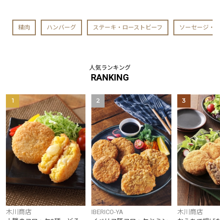
精肉
ハンバーグ
ステーキ・ローストビーフ
ソーセージ・
人気ランキング
RANKING
1
2
3
木川商店
IBERICO-YA
木川商店