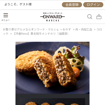
ようこそ、
ゲスト
様
会員登録
ログイン
メニュー
お取り寄せグルメならオンワード・マルシェ
>
おかず
>
肉・肉加工品
>
コロ
ッケ
>
【洋食Revo】黒毛和牛メンチカツ（油調済）