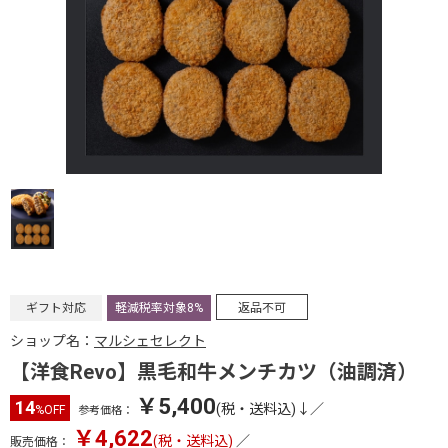
ギフト対応
軽減税率対象8%
返品不可
ショップ名：
マルシェセレクト
【洋食Revo】黒毛和牛メンチカツ（油調済）
￥5,400
14
(税・送料込)↓
／
%OFF
参考価格：
￥4,622
(税・送料込)
／
販売価格：