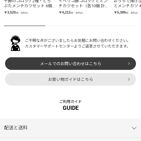
十勝のコロッケ2種・どろ
イベリコ豚コロッケとミン
おうちで揚げ
ぶたメンチカツセット 6個
チカツセット（各10個 計20
とメンチカツ 
入
個入り）
￥3,520
￥4,212
￥5,389
(税・送料込)
(税・送料込)
(税・送料込)
ご不明な点がございましたらお気軽にお問い合わせください。
カスタマーサポートセンターよりご返答させていただきます。
メールでのお問い合わせはこちら
お買い物ガイドはこちら
ご利用ガイド
GUIDE
配送と送料