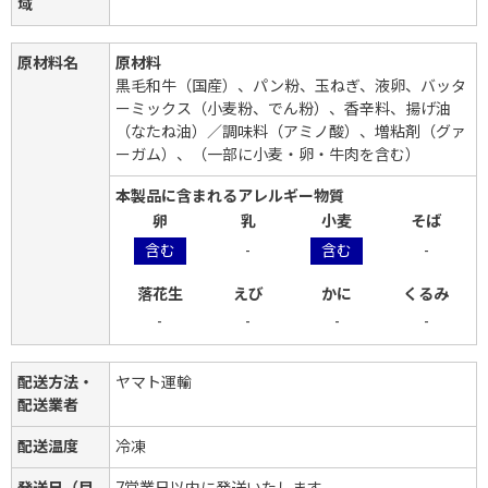
域
原材料名
原材料
黒毛和牛（国産）、パン粉、玉ねぎ、液卵、バッタ
ーミックス（小麦粉、でん粉）、香辛料、揚げ油
（なたね油）／調味料（アミノ酸）、増粘剤（グァ
ーガム）、（一部に小麦・卵・牛肉を含む）
本製品に含まれるアレルギー物質
卵
乳
小麦
そば
含む
-
含む
-
落花生
えび
かに
くるみ
-
-
-
-
配送方法・
ヤマト運輸
配送業者
配送温度
冷凍
発送日（目
7営業日以内に発送いたします。