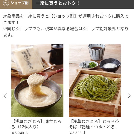
一緒に買うとおトク！
ショップ割
対象商品を一緒に買うと【ショップ割】が適用されおトクに購入で
きます！
※同じショップでも、税率が異なる場合はショップ割対象外となり
ます。
【浅草むぎとろ】味付とろ
【浅草むぎとろ】とろろ茶
【
ろ（12個入り）
そば（乾麺・つゆ・とろろ
セ
付き 6食入り）
￥5,940
￥5,508
￥10