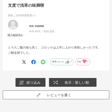
支度で浅草の味満喫
用途
:ご自宅用(普段使い)
no name
年代:
60代
性別:
女性
とろろご飯の味も良く、コロッケは上手に上がり美味しかったです。
ご馳走様でした。
参考になった
0
Like!
0
絞り込み
表示：新しい順
レビューを書く