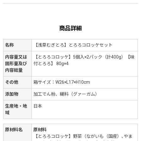
商品詳細
名称
【浅草むぎとろ】とろろコロッケセット
内容量又は
【とろろコロッケ】5個入×2パック（計400g）【味
固形量及び
付とろろ】 80g×4
内容総量
その他
箱サイズ：W26×L17×H10cm
添加物
加工でん粉、糊料（グァーガム）
生産地・地
日本
域
原材料名
原材料
【とろろコロッケ】野菜（ながいも（国産）､やま