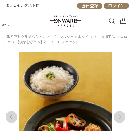
ようこそ、
ゲスト
様
会員登録
ログイン
メニュー
お取り寄せグルメならオンワード・マルシェ
>
おかず
>
肉・肉加工品
>
コロ
ッケ
>
【浅草むぎとろ】とろろコロッケセット