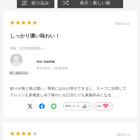
絞り込み
表示：新しい順
2024.6.22
しっかり濃い味わい！
用途
:ご自宅用(普段使い)
no name
年代:
50代
性別:
女性
粘りが強く味は濃い。簡単に山かけ丼ができるし、スープに活用して
アレンジも多種楽しめて味わいも口当たりも家族好みになる、、
参考になった
0
Like!
0
2023.2.1