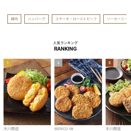
精肉
ハンバーグ
ステーキ・ローストビーフ
ソーセージ・
人気ランキング
RANKING
1
2
3
木川商店
IBERICO-YA
木川商店