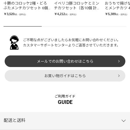
十勝のコロッケ2種・どろ
イベリコ豚コロッケとミン
おうちで揚げ
ぶたメンチカツセット 6個
チカツセット（各10個 計20
とメンチカツ 
入
個入り）
￥3,520
￥4,212
￥5,389
(税・送料込)
(税・送料込)
(税・送料込)
ご不明な点がございましたらお気軽にお問い合わせください。
カスタマーサポートセンターよりご返答させていただきます。
メールでのお問い合わせはこちら
お買い物ガイドはこちら
ご利用ガイド
GUIDE
配送と送料