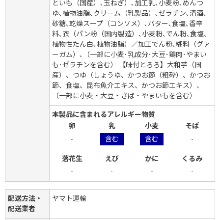
といも（国産）､玉ねぎ）､加工乳､小麦粉､めんつ
ゆ､植物油脂､クリーム（乳製品）､ゼラチン､清酒､
砂糖､乾燥スープ（コンソメ）､バター､食塩､香辛
料､衣（パン粉（国内製造）､小麦粉､でん粉､食塩､
植物性たん白､植物油脂）／加工でん粉､糊料（グァ
ーガム）､（一部に小麦･乳成分･大豆･鶏肉･やまい
も･ゼラチンを含む） 【味付とろろ】大和芋（国
産）、つゆ（しょうゆ、かつお節（粗砕）、かつお
節、食塩、昆布魚介エキス、かつお節エキス）、
（一部に小麦・大豆・さば・やまいもを含む）
本製品に含まれるアレルギー物質
卵
乳
小麦
そば
-
含む
含む
-
落花生
えび
かに
くるみ
-
-
-
-
配送方法・
ヤマト運輸
配送業者